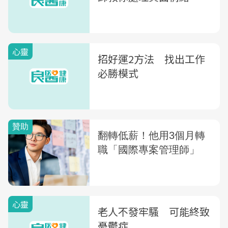
心靈
招好運2方法 找出工作
必勝模式
心靈
老人不發牢騷 可能終致
憂鬱症