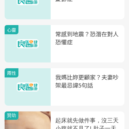
心靈
常感到地震？恐潛在對人
恐懼症
兩性
我媽比妳更顧家？夫妻吵
架最忌諱5句話