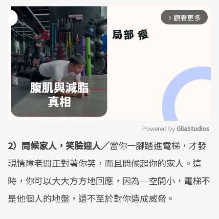
觀看更多
arrow_forward_ios
Powered by 
GliaStudios
2）問候家人，笑臉迎人／
當你一腳踏進電梯，才發
Mute
現情障老闆正對著你笑，而且問候起你的家人。這
時，你可以大大方方地回應，因為─空間小，電梯不
是他個人的地盤，還不至於對你造成威脅。