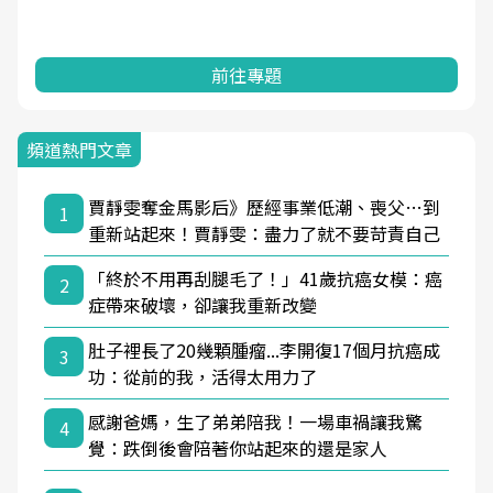
前往專題
頻道熱門文章
賈靜雯奪金馬影后》歷經事業低潮、喪父…到
1
重新站起來！賈靜雯：盡力了就不要苛責自己
「終於不用再刮腿毛了！」41歲抗癌女模：癌
2
症帶來破壞，卻讓我重新改變
肚子裡長了20幾顆腫瘤...李開復17個月抗癌成
3
功：從前的我，活得太用力了
感謝爸媽，生了弟弟陪我！一場車禍讓我驚
4
覺：跌倒後會陪著你站起來的還是家人