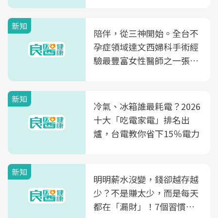
新知
陪伴，從三神開始。全台不
孕症領域達文西婦科手術經
驗最豐富女性醫師之一張永
玲領軍，打造全台首創「生
殖銀行概念形象館」，攜手
新知
光田醫院建構360度女性健
冷氣、冰箱誰最耗電？2026
康照護生態圈
十大「吃電家電」排名出
爐，台電教你省下15％電力
新知
明明薪水沒變，錢卻越存越
少？不是賺太少，而是每天
都在「漏財」！7個習慣一