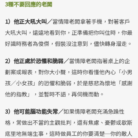
3種不要回應的老闆
1）他正大吼大叫／
當情障老闆拿著手機，對著客戶
大吼大叫，遠遠地看到你，正準備把你叫住時，你最
好識時務者為俊傑，假裝沒注意到，儘快轉身溜走。
2）他正處於恐懼和脆弱／
當情障老闆指著桌上的企
劃案或報表，對你大小聲，這時你看懂他內心「小男
孩／小女孩」的恐懼和脆弱，於是慈悲為懷地「感謝
他的指教」，並暫時不語，再伺機而動。
3）他可能腦功能失常／
如果情障老闆充滿急躁性
格，常做出不當的主觀批判，還有焦慮、憂鬱或歇斯
底里地無端生事，這時做員工的你要清楚─你的敵人