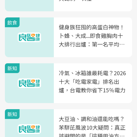
飲食
健身族狂囤的高蛋白神物！
卜蜂、大成...即食雞胸肉十
大排行出爐：第一名平均一
片不到50元
新知
冷氣、冰箱誰最耗電？2026
十大「吃電家電」排名出
爐，台電教你省下15％電力
新知
大豆油、調和油還能吃嗎？
苯駢芘風波10大疑問：真正
該避開的是「這種用油方