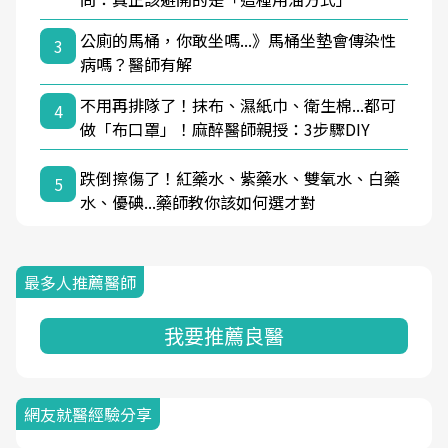
公廁的馬桶，你敢坐嗎...》馬桶坐墊會傳染性
3
病嗎？醫師有解
不用再排隊了！抹布、濕紙巾、衛生棉...都可
4
做「布口罩」！麻醉醫師親授：3步驟DIY
跌倒擦傷了！紅藥水、紫藥水、雙氧水、白藥
5
水、優碘...藥師教你該如何選才對
最多人推薦醫師
我要推薦良醫
網友就醫經驗分享