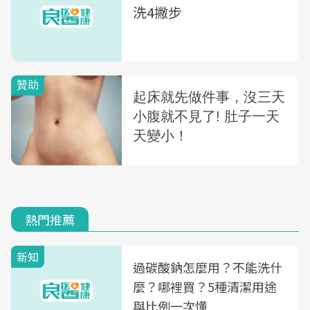
洗4撇步
熱門推薦
新知
過碳酸鈉怎麼用？不能洗什
麼？哪裡買？5種清潔用途
與比例一次懂