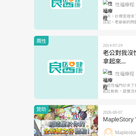
性福療程 
這天，診療室裡來
註記。老爺爺的問
兩性
2014-07-29
老公對我沒
拿起來...
性福療程 
最近性福門診來了
起比較軟，感覺沒