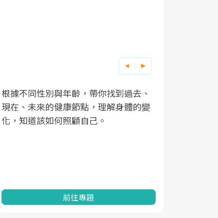
根據不同性別與年齡，帶你找到過去、
因應超高齡
現在、未來的健康節點，理解身體的變
「2025
化，知道該如何照顧自己。
康促進為目
民眾健康的
查、數據分
一起成為台
前往專題