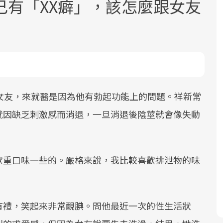
己有「XX癖」，該怎麼跟女友
面對超高齡社會的浪潮，台灣正在快速
2025年，就到良醫生活祭體驗「一站式
良醫健康網從「換季的身體變化」出
女友，來就醫是因為他有勃起功能上的問題。祥新常
邁向「健康照護」的新時代。隨著國家
健康新生活」，從講座、體驗到運動，
發，透過醫學觀點與日常感受的對話，
就因缺乏刺激感而消退，一旦消退後陰莖就會像失動
政策如「健康台灣推動委員會」與「長
全面啟動你的健康革命！
建立對亞健康的認知，進而引導實際的
照3.0」的推進，「預防醫學」已成全民
改善行動。
關注的核心議題。然而，健檢不只是醫
歡重口味一些的。嚴格來說，我比較喜歡排泄物的味
療院所的服務，更是民眾了解自身健康
狀況、啟動健康管理的重要起點。
前往專題
前往專題
前往專題
有禮，笑起來非常靦腆。問他最近一次的性生活狀