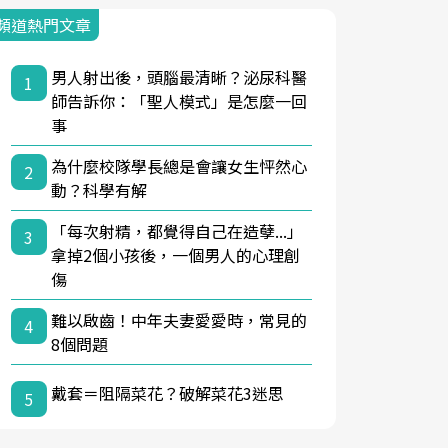
頻道熱門文章
男人射出後，頭腦最清晰？泌尿科醫
1
師告訴你：「聖人模式」是怎麼一回
事
為什麼校隊學長總是會讓女生怦然心
2
動？科學有解
「每次射精，都覺得自己在造孽...」
3
拿掉2個小孩後，一個男人的心理創
傷
難以啟齒！中年夫妻愛愛時，常見的
4
8個問題
戴套＝阻隔菜花？破解菜花3迷思
5