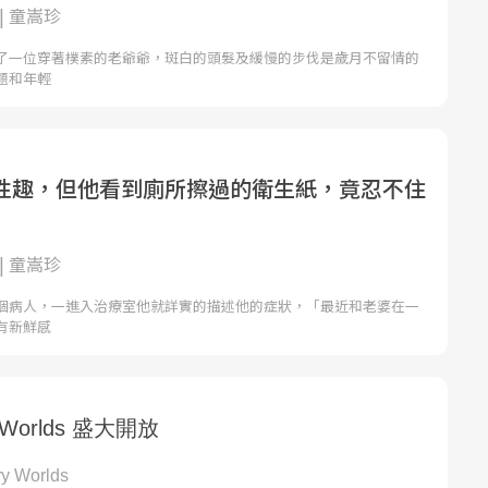
| 童嵩珍
了一位穿著樸素的老爺爺，斑白的頭髮及緩慢的步伐是歲月不留情的
題和年輕
性趣，但他看到廁所擦過的衛生紙，竟忍不住
| 童嵩珍
個病人，一進入治療室他就詳實的描述他的症狀，「最近和老婆在一
有新鮮感