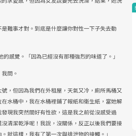
烈的求愛感，但因為女友說要先去洗澡，結果，她洗
不是難事才對。到底是什麼讓你對性一下子失去動
地說出他的感覺。「因為已經沒有那種強烈的味道了。」
」我問。
大號，但因為我們在外租屋，天氣又冷，廁所馬桶又
拉在水桶中，我在水桶裡鋪了報紙和衛生紙，當她解
我發現我突然間好有性欲，這是我之前從沒感受過
還沒清潔乾淨呢！我說，沒關係，反正以後我們要接
內。就這樣，我有了第一次與排泄物的接觸。」