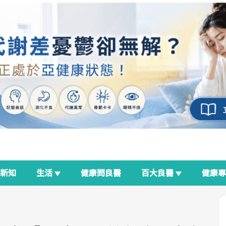
新知
生活
健康問良醫
百大良醫
健康
良醫生活祭
我與健康韌性的距離