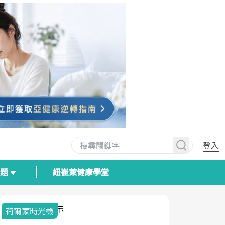
登入
專題
紐崔萊健康學堂
荷爾蒙時光機
2025健檢