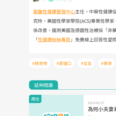
嵩馥性健康管理中心
主任，中華性健康
究所，美國性學家學院(ACS)專業性
係改善，運用美國及德國性治療採「非
「
性健康粉絲專頁
」免費線上回答性愛
#排泄物
#尿道口
#女友
#排泄
延伸閱讀
兩性
2014-02-27
為何小夫妻