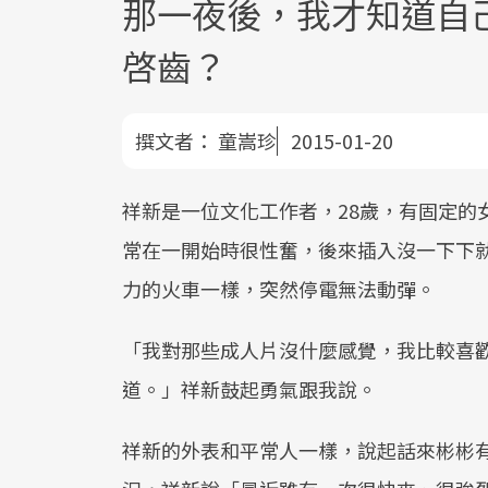
那一夜後，我才知道自
啓齒？
撰文者：
童嵩珍
2015-01-20
祥新是一位文化工作者，28歲，有固定的
常在一開始時很性奮，後來插入沒一下下
力的火車一樣，突然停電無法動彈。
「我對那些成人片沒什麼感覺，我比較喜
道。」祥新鼓起勇氣跟我說。
祥新的外表和平常人一樣，說起話來彬彬