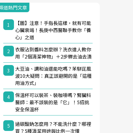
頻道熱門文章
【圖】注意！手指長這樣，就有可能
1
心臟衰竭！長庚中西醫聯手教你「養
心」之道
衣服沾到醬料怎麼辦？洗衣達人教你
2
用「2個清潔神物」＋2步驟去油去漬
大豆油、調和油還能吃嗎？苯駢芘風
3
波10大疑問：真正該避開的是「這種
用油方式」
保溫杯可以裝茶、裝咖啡嗎？腎臟科
4
醫師：最不該裝的是「它」！5招挑
安全保溫杯
過碳酸鈉怎麼用？不能洗什麼？哪裡
5
買？5種清潔用途與比例一次懂