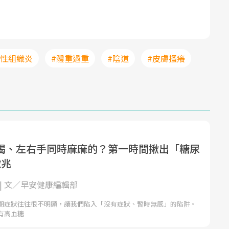
窩性組織炎
#體重過重
#陰道
#皮膚搔癢
渴、左右手同時麻麻的？第一時間揪出「糖尿
徵兆
| 文／早安健康編輯部
期症狀往往很不明顯，讓我們陷入「沒有症狀、暫時無感」的陷阱。
有高血糖