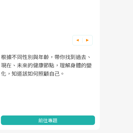
根據不同性別與年齡，帶你找到過去、
因應超高齡
現在、未來的健康節點，理解身體的變
「2025
化，知道該如何照顧自己。
康促進為目
民眾健康的
查、數據分
一起成為台
前往專題