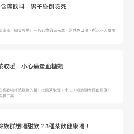
升含糖飲料 男子昏倒險死
談雍雍／綜合報導）一名36歲的王先生，常感覺口渴，所以一天要喝
茶取暖 小心過量血糖飆
性喜歡喝杯熱騰騰的薑汁桂圓茶取暖，小心，喝過頭會讓血糖飆升！
病和三高
險族群想喝甜飲？3種茶飲健康喝！