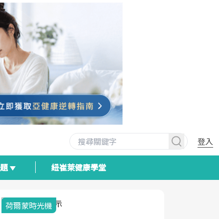
登入
專題
紐崔萊健康學堂
荷爾蒙時光機
2025健檢