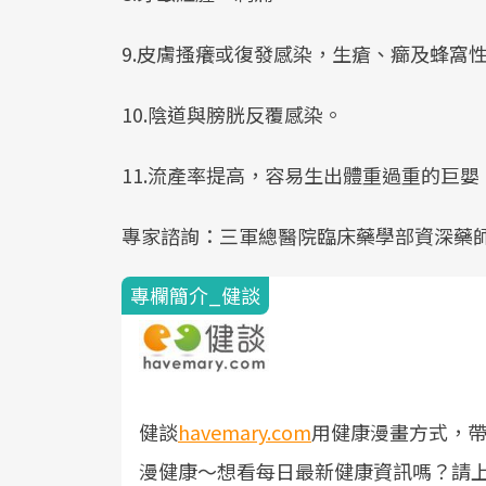
9.皮膚搔癢或復發感染，生瘡、癤及蜂窩
10.陰道與膀胱反覆感染。
11.流產率提高，容易生出體重過重的巨嬰
專家諮詢：三軍總醫院臨床藥學部資深藥師
專欄簡介_健談
健談
havemary.com
用健康漫畫方式，
漫健康～
想看每日最新健康資訊嗎？請