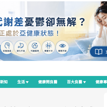
新知
生活
健康問良醫
百大良醫
健康
良醫生活祭
我與健康韌性的距離