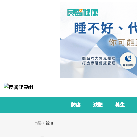
防癌
減肥
養生
良醫
新知