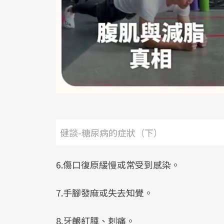
健談-糖尿病的症狀（下）
6.傷口復原緩慢或常受到感染。
7.手腳發麻或失去知覺。
8.牙齦紅腫、刺痛。