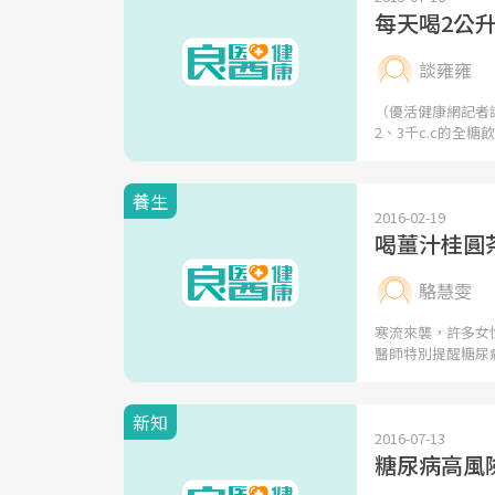
每天喝2公
談雍雍
（優活健康網記者
2、3千c.c的全糖飲
養生
2016-02-19
喝薑汁桂圓
駱慧雯
寒流來襲，許多女
醫師特別提醒糖尿
新知
2016-07-13
糖尿病高風