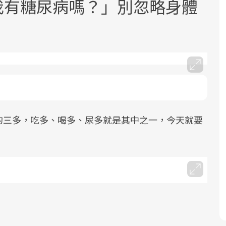
.我有糖尿病嗎？」別忽略身體
面對超高齡社會的浪潮，台灣正在快速
2025年，就到良醫生活祭體驗「一站式
良醫健康網從「換季的身體變化」出
邁向「健康照護」的新時代。隨著國家
健康新生活」，從講座、體驗到運動，
發，透過醫學觀點與日常感受的對話，
的三多，吃多、喝多、尿多就是其中之一，今天就要
政策如「健康台灣推動委員會」與「長
全面啟動你的健康革命！
建立對亞健康的認知，進而引導實際的
照3.0」的推進，「預防醫學」已成全民
改善行動。
關注的核心議題。然而，健檢不只是醫
療院所的服務，更是民眾了解自身健康
狀況、啟動健康管理的重要起點。
前往專題
前往專題
前往專題