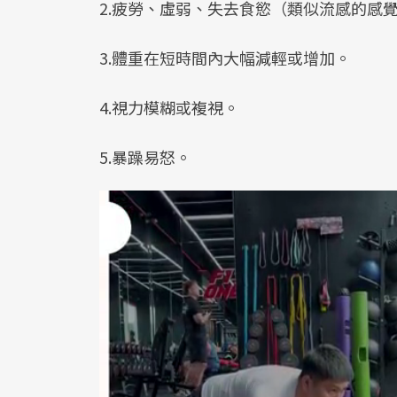
2.疲勞、虛弱、失去食慾（類似流感的感
3.體重在短時間內大幅減輕或增加。
4.視力模糊或複視。
5.暴躁易怒。