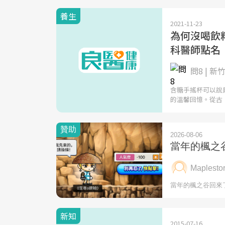
養生
2021-11-23
為何沒喝飲
科醫師點名
問8 | 
含糖手搖杯可以說
的溫馨回憶。從古
新知
2015-07-16