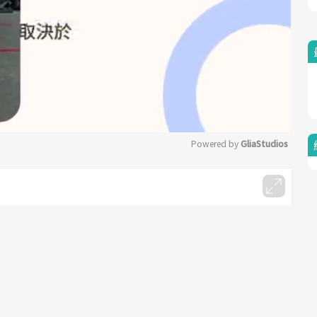
Powered by 
GliaStudios
Mute