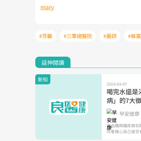
mary
#牙齦
#三軍總醫院
#藥師
#蜂
延伸閱讀
新知
2016-03-07
喝完水還是
病」的7大
早安健康 
高血糖與糖尿病初
你會擔心自己是否