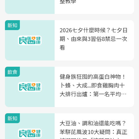
整教學
新知
2026七夕什麼時候？七夕日
期、由來與3習俗8禁忌一次
看
飲食
健身族狂囤的高蛋白神物！
卜蜂、大成...即食雞胸肉十
大排行出爐：第一名平均一
片不到50元
新知
大豆油、調和油還能吃嗎？
苯駢芘風波10大疑問：真正