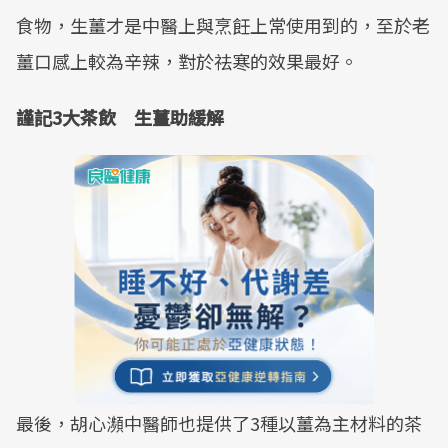
食物，生薑才是中醫上與烹飪上常使用到的，至於老
薑口感上較為辛辣，對於祛寒的效果最好。
謹記3大茶飲 生薑助緩解
最後，胡心瀕中醫師也提供了3種以薑為主材料的茶