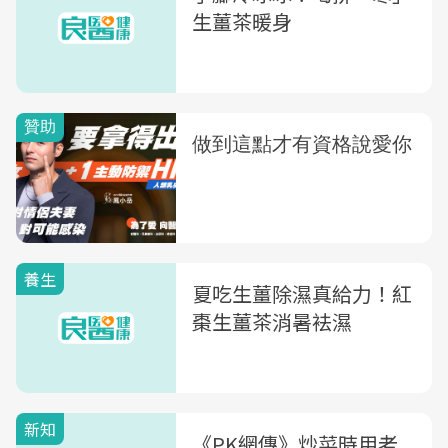
生薑茶暖身
養生
夏吃生薑除濕真給力！紅
棗生薑茶消暑袪濕
新知
《PK網傳》炒菜時用老