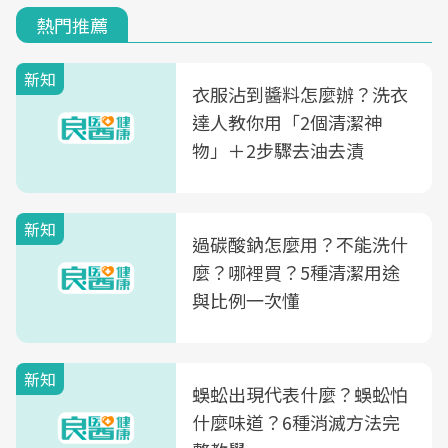
熱門推薦
新知
衣服沾到醬料怎麼辦？洗衣
達人教你用「2個清潔神
物」＋2步驟去油去漬
新知
過碳酸鈉怎麼用？不能洗什
麼？哪裡買？5種清潔用途
與比例一次懂
新知
蜈蚣出現代表什麼？蜈蚣怕
什麼味道？6種消滅方法完