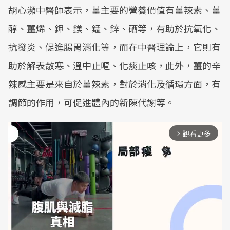
胡心瀕中醫師表示，薑主要的營養價值有薑辣素、薑
醇、薑烯、鉀、鎂、錳、鋅、硒等，有助於抗氧化、
抗發炎、促進腸胃消化等，而在中醫理論上，它則有
助於解表散寒、溫中止嘔、化痰止咳，此外，薑的辛
辣感主要是來自於薑辣素，對於消化及循環方面，有
調節的作用，可促進體內的新陳代謝等。
觀看更多
arrow_forward_ios