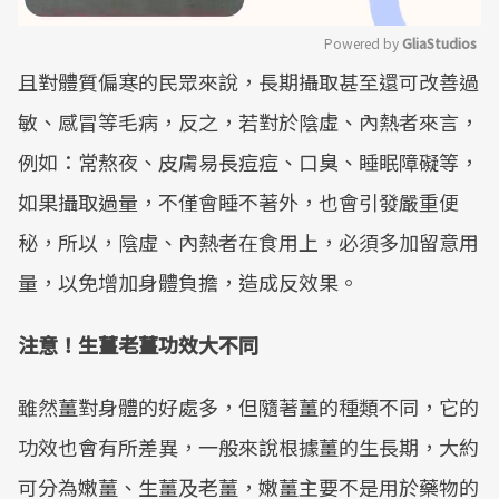
Powered by 
GliaStudios
且對體質偏寒的民眾來說，長期攝取甚至還可改善過
Mute
敏、感冒等毛病，反之，若對於陰虛、內熱者來言，
例如：常熬夜、皮膚易長痘痘、口臭、睡眠障礙等，
如果攝取過量，不僅會睡不著外，也會引發嚴重便
秘，所以，陰虛、內熱者在食用上，必須多加留意用
量，以免增加身體負擔，造成反效果。
注意！生薑老薑功效大不同
雖然薑對身體的好處多，但隨著薑的種類不同，它的
功效也會有所差異，一般來說根據薑的生長期，大約
可分為嫩薑、生薑及老薑，嫩薑主要不是用於藥物的