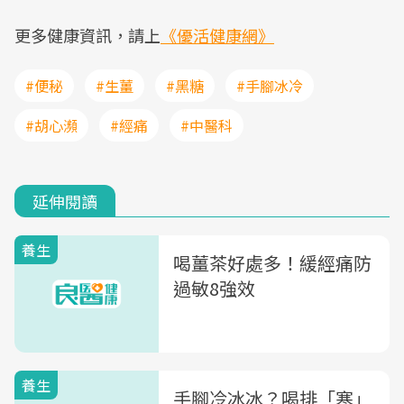
更多健康資訊，請上
《優活健康網》
#便秘
#生薑
#黑糖
#手腳冰冷
#胡心瀕
#經痛
#中醫科
延伸閱讀
養生
喝薑茶好處多！緩經痛防
過敏8強效
養生
手腳冷冰冰？喝排「寒」