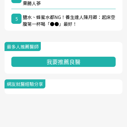
果勝人蔘
鹽水、蜂蜜水都NG！養生達人陳月卿：起床空
5
腹第一杯喝「●●」最好！
最多人推薦醫師
我要推薦良醫
網友就醫經驗分享