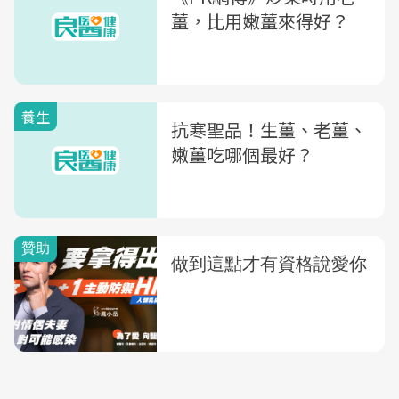
薑，比用嫩薑來得好？
養生
抗寒聖品！生薑、老薑、
嫩薑吃哪個最好？