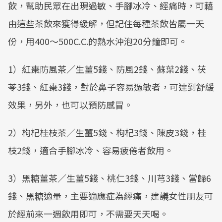
飲，幫助民眾在出現過敏、手腳冰冷、經痛時，可藉
由這些茶飲來獲得緩解，但記住每種茶飲皆屬一天
份，用400～500C.C.的熱水沖泡20分鐘即可。
1）紅棗防風茶／生薑5錢、防風2錢、蘇葉2錢、茯
苓3錢、紅棗3錢，對於鼻子容易過敏者，可達到舒緩
效果，另外，也可以預防感冒。
2）枸杞桂枝茶／生薑5錢、枸杞3錢、陳皮3錢，桂
枝2錢，適合手腳冰冷、容易疲倦者飲用。
3）黑糖薑茶／生薑5錢、桃仁3錢、川芎3錢、當歸6
錢、黑糖適量，主要適應症為經痛，建議女性朋友可
於經前來一週飲用即可，不需要天天喝。