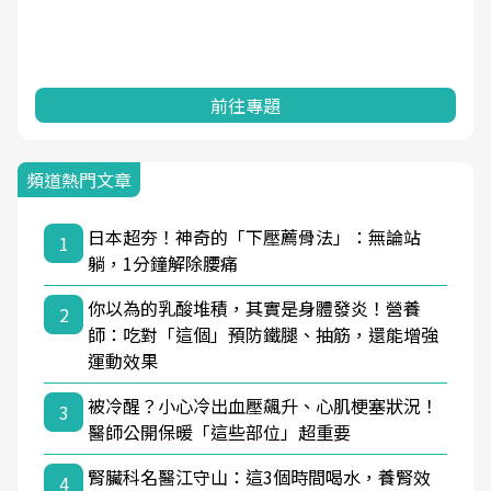
前往專題
頻道熱門文章
日本超夯！神奇的「下壓薦骨法」：無論站
1
躺，1分鐘解除腰痛
你以為的乳酸堆積，其實是身體發炎！營養
2
師：吃對「這個」預防鐵腿、抽筋，還能增強
運動效果
被冷醒？小心冷出血壓飆升、心肌梗塞狀況！
3
醫師公開保暖「這些部位」超重要
腎臟科名醫江守山：這3個時間喝水，養腎效
4