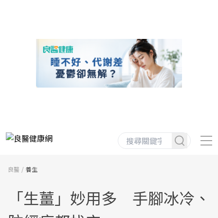
良醫
養生
「生薑」妙用多 手腳冰冷、