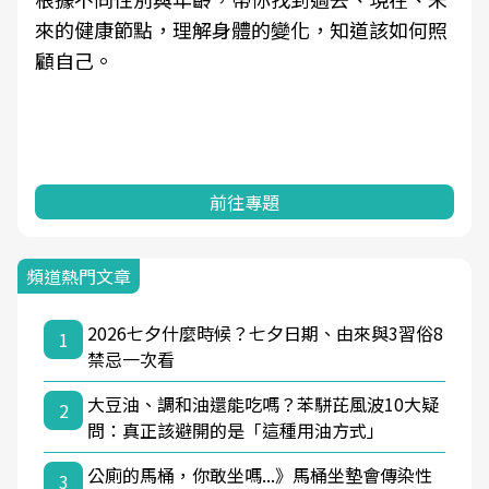
來的健康節點，理解身體的變化，知道該如何照
顧自己。
前往專題
頻道熱門文章
2026七夕什麼時候？七夕日期、由來與3習俗8
1
禁忌一次看
大豆油、調和油還能吃嗎？苯駢芘風波10大疑
2
問：真正該避開的是「這種用油方式」
公廁的馬桶，你敢坐嗎...》馬桶坐墊會傳染性
3