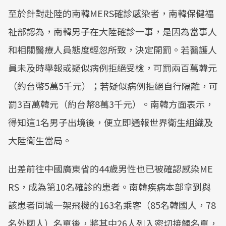
至於針對赴陸的南韓MERS確診感染者，南韓保健福
Mute
祉部認為，南韓男子在大陸確診一事，是因為當事人
和相關醫療人員態度輕忽所致，決定開罰。若醫護人
員未及時舉報或疑似病例拒絕受檢，可罰兩百萬韓元
（約台幣5萬5千元）；若疑似病例拒絕自行隔離，可
罰3百萬韓元（約台幣8萬3千元）。南韓方面表示，
得知這1名男子出境後，便立即通報世界衛生組織及
大陸衛生當局。
出差前往中國廣東省的44歲男性也已被確認感染ME
RS，成為第10名確診的患者。南韓疾病本部拿到與
該患者同城一架飛機的163名乘客（85名韓國人，78
名外國人）名單後，將其中26人列入密切接觸名單，