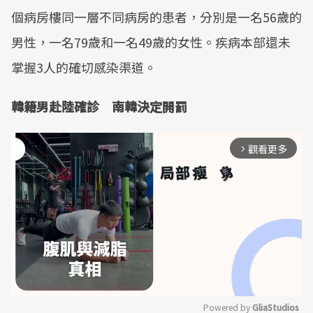
個病房樓同一層不同病房的患者，分別是一名56歲的
男性，一名79歲和一名49歲的女性。疾病本部還未
掌握3人的確切感染渠道。
韓籍男赴陸確診 南韓決定開罰
觀看更多
arrow_forward_ios
Powered by 
GliaStudios