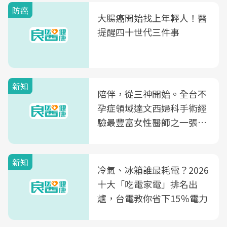
防癌
大腸癌開始找上年輕人！醫
提醒四十世代三件事
新知
陪伴，從三神開始。全台不
孕症領域達文西婦科手術經
驗最豐富女性醫師之一張永
玲領軍，打造全台首創「生
殖銀行概念形象館」，攜手
新知
光田醫院建構360度女性健
冷氣、冰箱誰最耗電？2026
康照護生態圈
十大「吃電家電」排名出
爐，台電教你省下15％電力