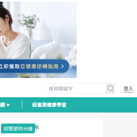
登入
專題
紐崔萊健康學堂
荷爾蒙時光機
2025健檢