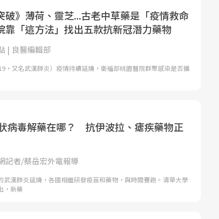
突破》薄荷、靈芝...古老中草藥是「疫情救命
院靠「這方法」找出五款抗新冠潛力藥物
 | 良醫編輯部
D-19，又名武漢肺炎）疫情持續延燒，衛福部桃園醫院群聚感染是否擴
型冠狀病毒解藥在哪？ 抗伊波拉、瘧疾藥物正
網記者/蔡岳宏外電報導
的武漢肺炎延燒，各國相繼研發疫苗和藥物，與時間賽跑。清華大學
出，新藥