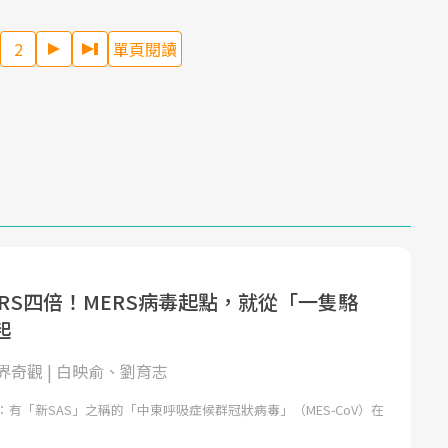
2
單頁閱讀
RS四倍！MERS病毒起點，就從「一隻駱
起
界奇觀 | 白映俞、劉育志
2編按：有「新SAS」之稱的「中東呼吸症候群冠狀病毒」（MES-CoV）在