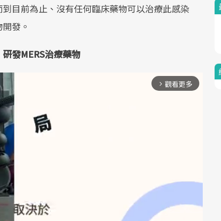
而到目前為止、沒有任何臨床藥物可以治療此感染
物開發。
研發MERS治療藥物
觀看更多
arrow_forward_ios