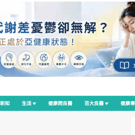
新知
生活
健康問良醫
百大良醫
健康
良醫生活祭
我與健康韌性的距離