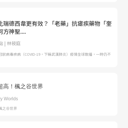
比瑞德西韋更有效？「老藥」抗瘧疾藥物「奎
神聖....
 | 林筱庭
狀病毒疾病（COVID-19，下稱武漢肺炎）疫情全球散播，一時仍不