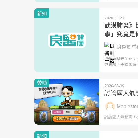
新知
2020-03-23
武漢肺炎》
寧」究竟是何方
良醫劃重點
治療現曙光？新型冠
見趨緩。美國總統
新知