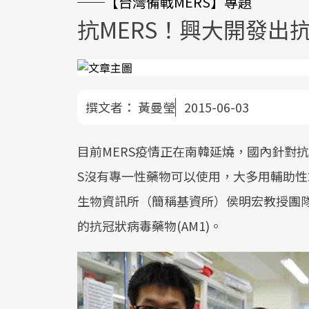
──【台灣備戰MERS】專題
抗MERS！興大開發出
撰文者：
黃曼瑩
2015-06-03
目前MERS疫情正在南韓延燒，國內針對抗
S沒有專一性藥物可以使用，大多用輔助
生物資訊所（簡稱基資所）侯明宏教授團
的抗冠狀病毒藥物(AM1)。