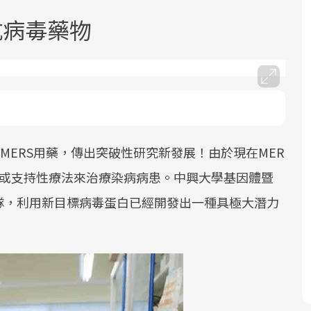
抗病毒藥物
面對超高齡社會的浪潮，台灣正在快速
2025年，就到良醫生活祭體驗「一站式
良醫健康網從「換季的身體變化」出
邁向「健康照護」的新時代。隨著國家
健康新生活」，從講座、體驗到運動，
發，透過醫學觀點與日常感受的對話，
MERS用藥，傳出突破性研究新發展！由於現在MER
政策如「健康台灣推動委員會」與「長
全面啟動你的健康革命！
建立對亞健康的認知，進而引導實際的
性或支持性療法來治療染病病患。中興大學基因體暨
照3.0」的推進，「預防醫學」已成全民
改善行動。
隊，利用新目標病毒蛋白已經開發出一種具極大潛力
關注的核心議題。然而，健檢不只是醫
療院所的服務，更是民眾了解自身健康
狀況、啟動健康管理的重要起點。
前往專題
前往專題
前往專題