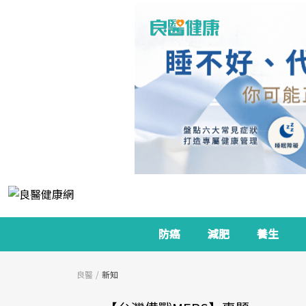
防癌
減肥
養生
良醫
新知