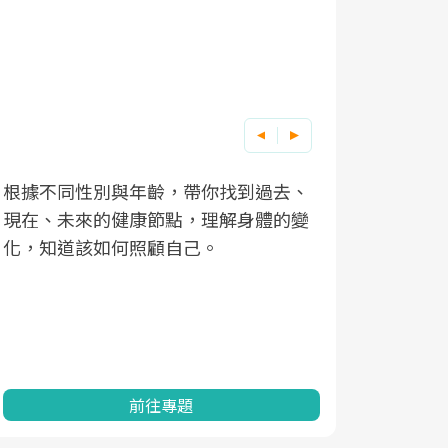
根據不同性別與年齡，帶你找到過去、
因應超高齡
現在、未來的健康節點，理解身體的變
「2025
化，知道該如何照顧自己。
康促進為目
民眾健康的
查、數據分
一起成為台
前往專題