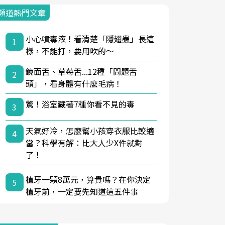
頻道熱門文章
小心噴毒液！看清楚「隱翅蟲」長這
1
樣，不能打，要用吹的～
鏡面舌、草莓舌...12種「問題舌
2
頭」，看身體有什麼毛病！
驚！浴室藏著7種你看不見的毒
3
天氣好冷，怎麼幫小孩穿衣服比較適
4
當？科學有解：比大人少X件就對
了！
植牙一顆8萬元，算貴嗎？在你決定
5
植牙前，一定要先知道這五件事