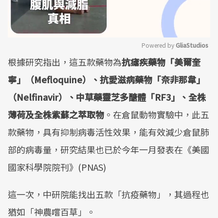
Powered by 
GliaStudios
根據研究指出，這五款藥物為
抗瘧疾藥物「美爾奎
Mute
寧」（Mefloquine）、抗愛滋病藥物「奈非那韋」
（Nelfinavir）、中草藥靈芝多醣體「RF3」、全株
薄荷及全株紫蘇之萃取物
。在倉鼠動物實驗中，此五
款藥物，具有抑制病毒活性效果，能有效減少倉鼠肺
部的病毒量，研究結果也已於今年一月發表在《美國
國家科學院院刊》(PNAS)
這一次，中研院能找出五款「抗疫藥物」，其過程也
猶如「神農嚐百草」。