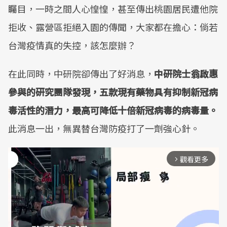
矚目，一時之間人心惶惶，甚至傳出桃園居民遭他院
拒收、露營區拒絕入園的傳聞，大家都在擔心：倘若
台灣疫情真的失控，該怎麼辦？
在此同時，中研院卻傳出了好消息，
中研院士翁啟惠
參與的研究團隊發現，五款現有藥物具有抑制新冠病
毒活性的潛力，最高可降低十倍新冠病毒的病毒量。
此消息一出，無異替台灣防疫打了一劑強心針。
觀看更多
arrow_forward_ios