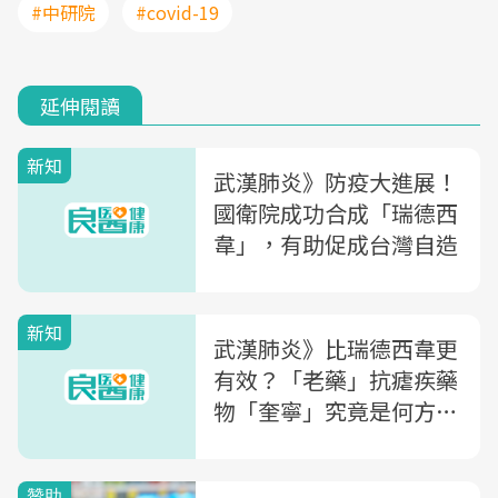
#中研院
#covid-19
延伸閱讀
新知
武漢肺炎》防疫大進展！
國衛院成功合成「瑞德西
韋」，有助促成台灣自造
新知
武漢肺炎》比瑞德西韋更
有效？「老藥」抗瘧疾藥
物「奎寧」究竟是何方神
聖....