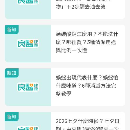
物」＋2步驟去油去漬
新知
過碳酸鈉怎麼用？不能洗什
麼？哪裡買？5種清潔用途
與比例一次懂
新知
蜈蚣出現代表什麼？蜈蚣怕
什麼味道？6種消滅方法完
整教學
新知
2026七夕什麼時候？七夕日
期、由來與3習俗8禁忌一次