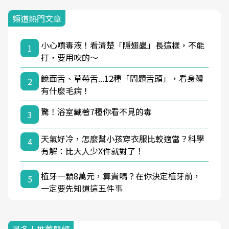
頻道熱門文章
小心噴毒液！看清楚「隱翅蟲」長這樣，不能
1
打，要用吹的～
鏡面舌、草莓舌...12種「問題舌頭」，看身體
2
有什麼毛病！
驚！浴室藏著7種你看不見的毒
3
天氣好冷，怎麼幫小孩穿衣服比較適當？科學
4
有解：比大人少X件就對了！
植牙一顆8萬元，算貴嗎？在你決定植牙前，
5
一定要先知道這五件事