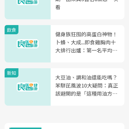
看
飲食
健身族狂囤的高蛋白神物！
卜蜂、大成...即食雞胸肉十
大排行出爐：第一名平均一
片不到50元
新知
大豆油、調和油還能吃嗎？
苯駢芘風波10大疑問：真正
該避開的是「這種用油方
式」