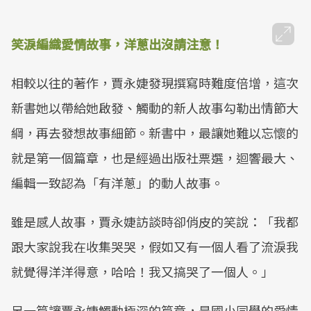
笑淚編織愛情故事，洋蔥出沒請注意！
相較以往的著作，賈永婕發現撰寫時難度倍增，這次
新書她以帶給她啟發、觸動的新人故事勾勒出情節大
綱，再去發想故事細節。新書中，最讓她難以忘懷的
就是第一個篇章，也是經過出版社票選，迴響最大、
編輯一致認為「有洋蔥」的動人故事。
雖是感人故事，賈永婕訪談時卻俏皮的笑說：「我都
跟大家說我在收集哭哭，假如又有一個人看了流淚我
就覺得洋洋得意，哈哈！我又搞哭了一個人。」
另一篇讓賈永婕觸動極深的篇章，是國小同學的愛情