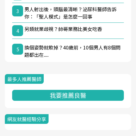
男人射出後，頭腦最清晰？泌尿科醫師告訴
3
你：「聖人模式」是怎麼一回事
另類就業歧視？帥哥業務比美女吃香
4
換個姿勢就軟掉？40歲前，10個男人有8個問
5
題都出在....
最多人推薦醫師
我要推薦良醫
網友就醫經驗分享