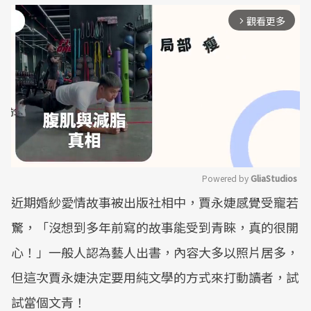
觀看更多
arrow_forward_ios
Powered by 
GliaStudios
近期婚紗愛情故事被出版社相中，賈永婕感覺受寵若
Mute
驚，「沒想到多年前寫的故事能受到青睞，真的很開
心！」一般人認為藝人出書，內容大多以照片居多，
但這次賈永婕決定要用純文學的方式來打動讀者，試
試當個文青！