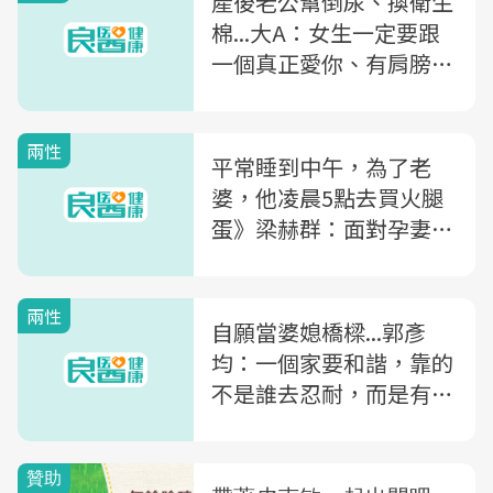
產後老公幫倒尿、換衛生
棉...大A：女生一定要跟
一個真正愛你、有肩膀的
人結婚
兩性
平常睡到中午，為了老
婆，他凌晨5點去買火腿
蛋》梁赫群：面對孕妻要
求，先生絕不能忘的三件
事
兩性
自願當婆媳橋樑...郭彥
均：一個家要和諧，靠的
不是誰去忍耐，而是有話
就說