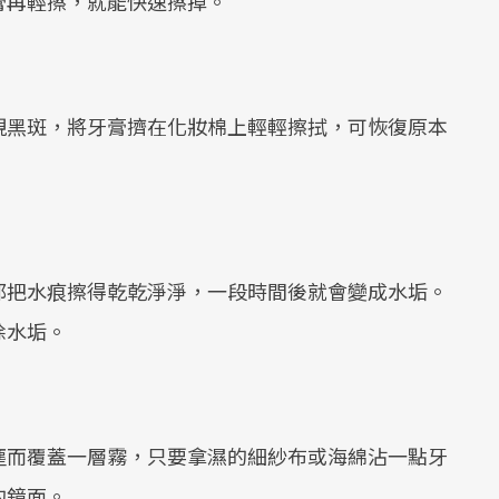
膏再輕擦，就能快速擦掉。
現黑斑，將牙膏擠在化妝棉上輕輕擦拭，可恢復原本
都把水痕擦得乾乾淨淨，一段時間後就會變成水垢。
除水垢。
塵而覆蓋一層霧，只要拿濕的細紗布或海綿沾一點牙
的鏡面。