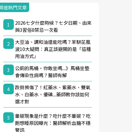
頻道熱門文章
2026七夕什麼時候？七夕日期、由來
1
與3習俗8禁忌一次看
大豆油、調和油還能吃嗎？苯駢芘風
2
波10大疑問：真正該避開的是「這種
用油方式」
公廁的馬桶，你敢坐嗎...》馬桶坐墊
3
會傳染性病嗎？醫師有解
跌倒擦傷了！紅藥水、紫藥水、雙氧
4
水、白藥水、優碘...藥師教你該如何
選才對
暈碳現象是什麼？吃什麼不暈碳？吃
5
飽想睡原因曝光：醫師解析血糖不穩
警訊