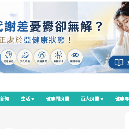
新知
生活
健康問良醫
百大良醫
健康
良醫生活祭
我與健康韌性的距離