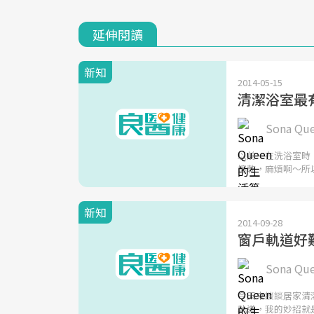
延伸閱讀
新知
2014-05-15
清潔浴室最有
Sona Q
以前，在洗浴室時
擦乾，麻煩啊～所
新知
2014-09-28
窗戶軌道好
Sona Q
今天來談談居家清
軌道，我的妙招就