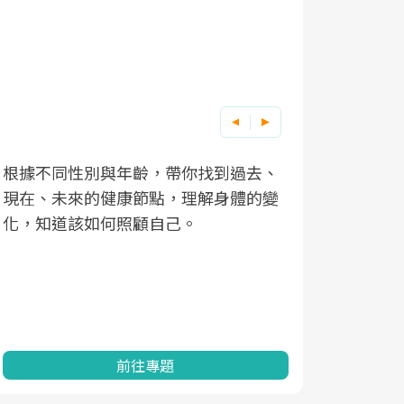
根據不同性別與年齡，帶你找到過去、
因應超高齡
現在、未來的健康節點，理解身體的變
「2025
化，知道該如何照顧自己。
康促進為目
民眾健康的
查、數據分
一起成為台
前往專題