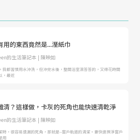
用的東西竟然是...溼紙巾
ueen的生活筆記本 | 陳映如
，我都習慣用水沖洗，但沖完水後，整間浴室濕答答的，又得花時間
以，最近
難清？這樣做，卡灰的死角也能快速清乾淨
ueen的生活筆記本 | 陳映如
潔時，很容易遺漏的死角，那就是--窗戶軌道的清潔。要快速擦淨窗戶
是用