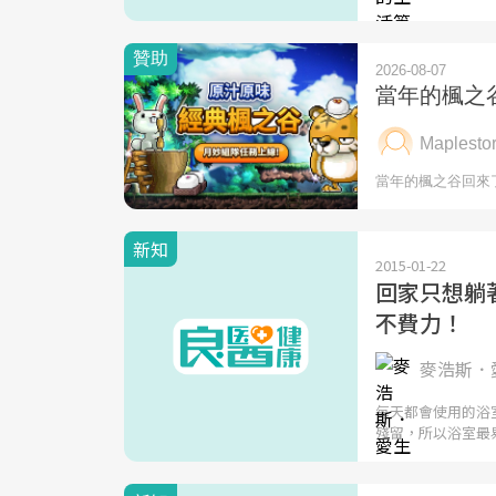
新知
2015-01-22
回家只想躺
不費力！
麥浩斯．
每天都會使用的浴
殘留，所以浴室最