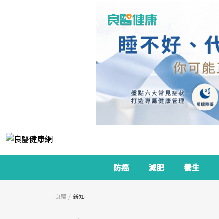
防癌
減肥
養生
良醫
新知