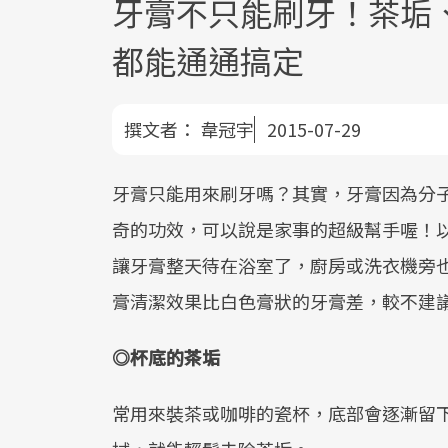
牙膏不只能刷牙！茶垢、
都能通通搞定
撰文者：
韋冠宇
2015-07-29
牙膏只能用來刷牙嗎？其實，牙膏因為分
奇的功效，可以說是家事的超級幫手喔！
讓牙膏整天待在浴室了，廚房或洗衣機旁
膏清潔效果比白色膏狀的牙膏差，較不建
◎
杯底的茶垢
常用來裝茶或咖啡的瓷杯，底部會逐漸留