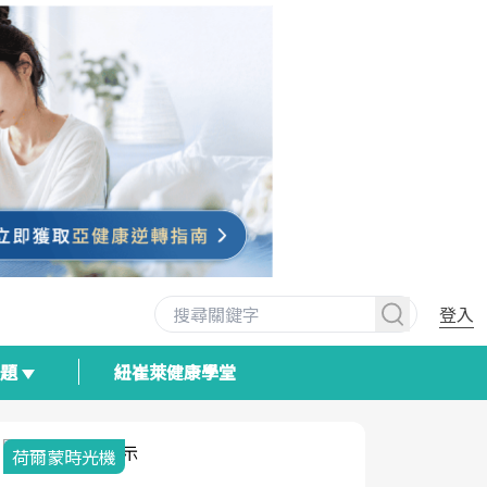
登入
專題
紐崔萊健康學堂
荷爾蒙時光機
2025健檢