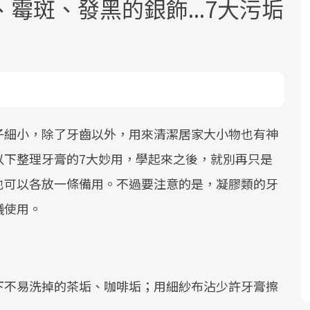
霉斑、發黑的銀飾...7大污垢
面對超高齡社會的浪潮，台灣正在快速
2025年，就到良醫生活祭體驗「一站式
良醫健康網從「換季的身體變化」出
子細小，除了牙齒以外，用來清潔居家大小物也有神
邁向「健康照護」的新時代。隨著國家
健康新生活」，從講座、體驗到運動，
發，透過醫學觀點與日常感受的對話，
以下整理牙膏的7大妙用，學起來之後，就別再只是
政策如「健康台灣推動委員會」與「長
全面啟動你的健康革命！
建立對亞健康的認知，進而引導實際的
也可以各放一條備用。不過要注意的是，凝膠類的牙
照3.0」的推進，「預防醫學」已成全民
改善行動。
議使用。
關注的核心議題。然而，健檢不只是醫
療院所的服務，更是民眾了解自身健康
狀況、啟動健康管理的重要起點。
前往專題
前往專題
前往專題
下不易洗掉的茶垢、咖啡垢；用細紗布沾少許牙膏擦