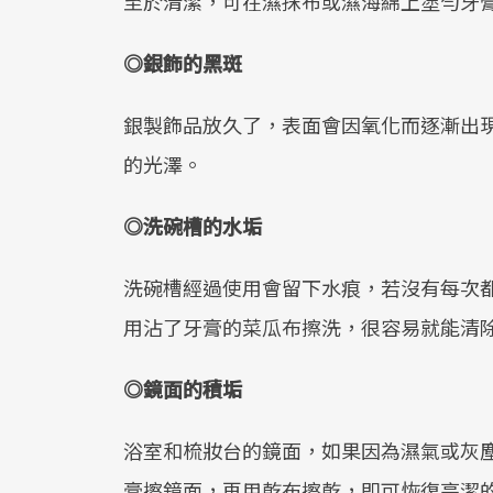
至於清潔，可在濕抹布或濕海綿上塗勻牙
◎
銀飾的黑斑
銀製飾品放久了，表面會因氧化而逐漸出
的光澤。
◎
洗碗槽的水垢
洗碗槽經過使用會留下水痕，若沒有每次
用沾了牙膏的菜瓜布擦洗，很容易就能清
◎
鏡面的積垢
浴室和梳妝台的鏡面，如果因為濕氣或灰
膏擦鏡面，再用乾布擦乾，即可恢復亮潔