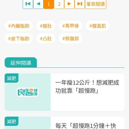
1
2
單頁閱讀
#內臟脂肪
#瘦肚
#馬甲線
#腹直肌
#皮下脂肪
#凸肚
#側腹部
延伸閱讀
減肥
一年瘦12公斤！想減肥成
功就靠「超慢跑」
減肥
每天「超慢跑1分鐘＋快