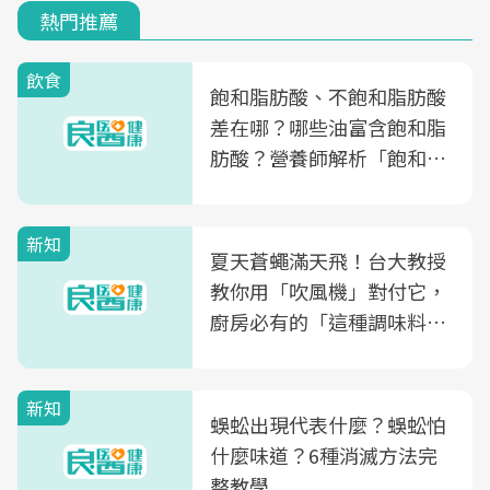
熱門推薦
飲食
飽和脂肪酸、不飽和脂肪酸
差在哪？哪些油富含飽和脂
肪酸？營養師解析「飽和脂
肪酸」的優缺點、建議攝取
量
新知
夏天蒼蠅滿天飛！台大教授
教你用「吹風機」對付它，
廚房必有的「這種調味料」
竟是蒼蠅剋星～
新知
蜈蚣出現代表什麼？蜈蚣怕
什麼味道？6種消滅方法完
整教學