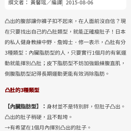
撰文者：
黃馨瑶／編譯
2015-08-06
凸出的腹部讓你褲子扣不起來，在人面前沒自信？現
在只要找出自己的凸肚類型，就能正確瘦肚子！日本
的私人健身教練中野．詹姆士．修一表示，凸肚有分
3種類型：內臟脂肪型的人，只要實行1個月的有氧運
動就能揮別凸肚；皮下脂肪型不妨加強鍛練腹直肌，
側腹脂肪型記得長期運動更能有效消除脂肪。
凸肚的
3
種類型
【內臟脂肪型】：
身材並不是特別胖，但肚子凸出。
凸出的肚子稍硬，且不鬆垮。
→有希望在1個月內揮別凸出的肚子。