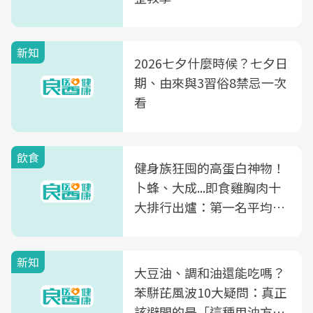
新知
2026七夕什麼時候？七夕日
期、由來與3習俗8禁忌一次
看
飲食
健身族狂囤的高蛋白神物！
卜蜂、大成...即食雞胸肉十
大排行出爐：第一名平均一
片不到50元
新知
大豆油、調和油還能吃嗎？
苯駢芘風波10大疑問：真正
該避開的是「這種用油方