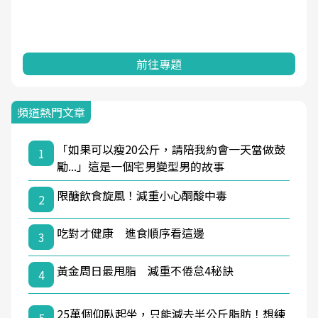
前往專題
頻道熱門文章
「如果可以瘦20公斤，請陪我約會一天當做鼓
1
勵...」這是一個宅男變型男的故事
限醣飲食旋風！減重小心酮酸中毒
2
吃對才健康 進食順序看這邊
3
黃金周日最甩脂 減重不倦怠4秘訣
4
25萬個仰臥起坐，只能減去半公斤脂肪！想練