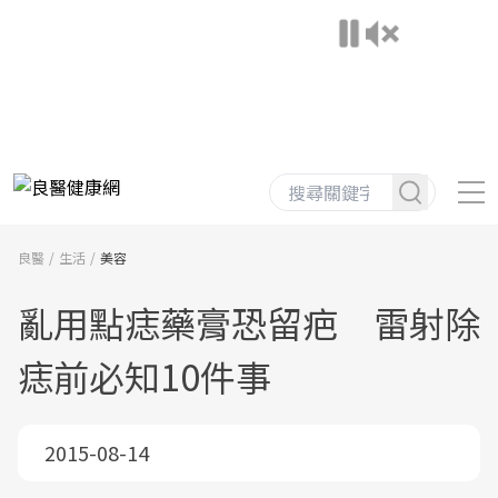
良醫
生活
美容
亂用點痣藥膏恐留疤 雷射除
痣前必知10件事
2015-08-14