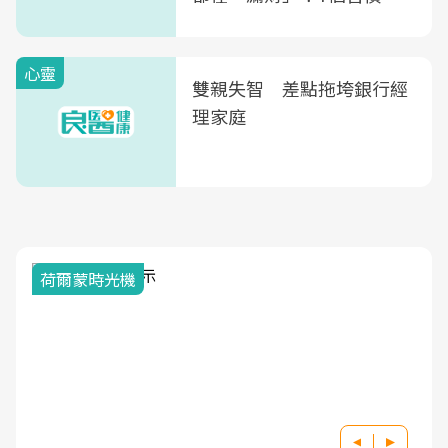
次看
心靈
雙親失智 差點拖垮銀行經
理家庭
荷爾蒙時光機