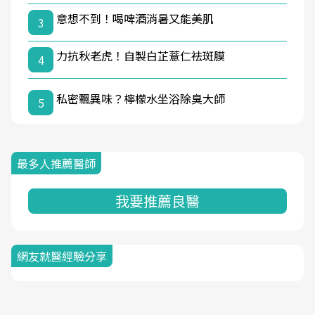
意想不到！喝啤酒消暑又能美肌
3
力抗秋老虎！自製白芷薏仁祛斑膜
4
私密飄異味？檸檬水坐浴除臭大師
5
最多人推薦醫師
我要推薦良醫
網友就醫經驗分享