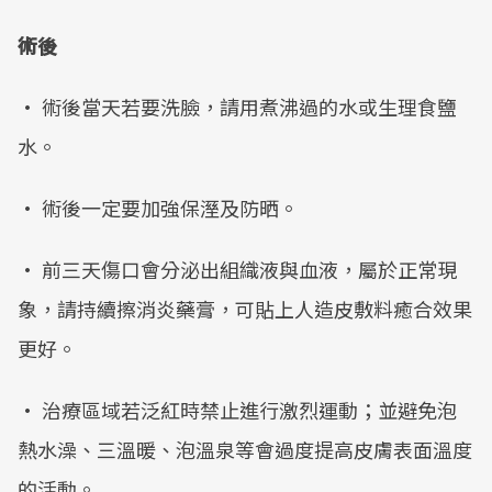
術後
• 術後當天若要洗臉，請用煮沸過的水或生理食鹽
水。
• 術後一定要加強保溼及防晒。
• 前三天傷口會分泌出組織液與血液，屬於正常現
象，請持續擦消炎藥膏，可貼上人造皮敷料癒合效果
更好。
• 治療區域若泛紅時禁止進行激烈運動；並避免泡
熱水澡、三溫暖、泡溫泉等會過度提高皮膚表面溫度
的活動。