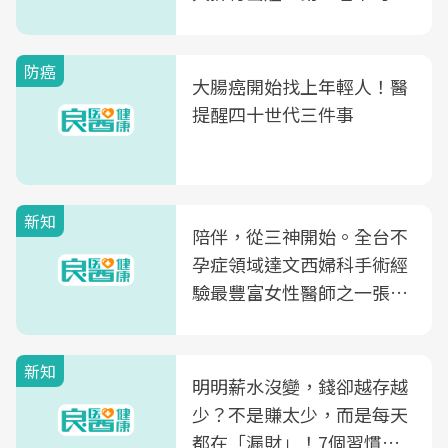
片不到50元
防癌
大腸癌開始找上年輕人！醫
提醒四十世代三件事
新知
陪伴，從三神開始。全台不
孕症領域達文西婦科手術經
驗最豐富女性醫師之一張永
玲領軍，打造全台首創「生
殖銀行概念形象館」，攜手
新知
光田醫院建構360度女性健
明明薪水沒變，錢卻越存越
康照護生態圈
少？不是賺太少，而是每天
都在「漏財」！7個習慣一