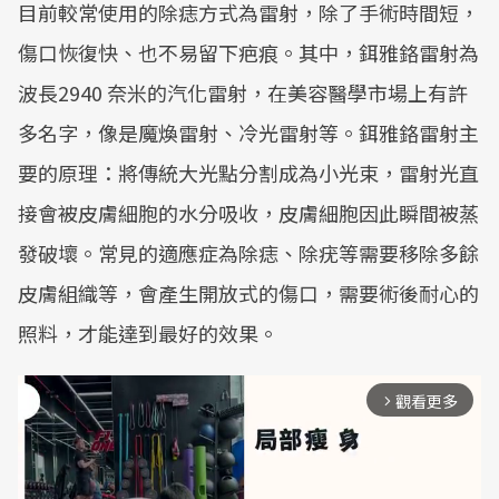
目前較常使用的除痣方式為雷射，除了手術時間短，
傷口恢復快、也不易留下疤痕。其中，鉺雅鉻雷射為
波長2940 奈米的汽化雷射，在美容醫學市場上有許
多名字，像是魔煥雷射、冷光雷射等。鉺雅鉻雷射主
要的原理：將傳統大光點分割成為小光束，雷射光直
接會被皮膚細胞的水分吸收，皮膚細胞因此瞬間被蒸
發破壞。常見的適應症為除痣、除疣等需要移除多餘
皮膚組織等，會產生開放式的傷口，需要術後耐心的
照料，才能達到最好的效果。
觀看更多
arrow_forward_ios