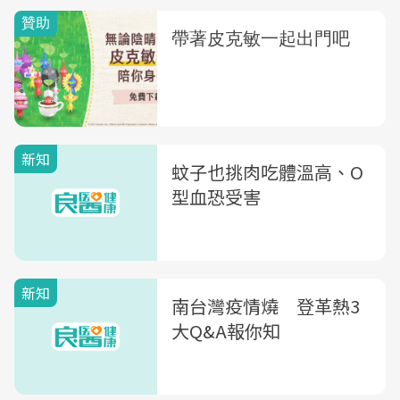
新知
蚊子也挑肉吃體溫高、O
型血恐受害
新知
南台灣疫情燒 登革熱3
大Q&A報你知