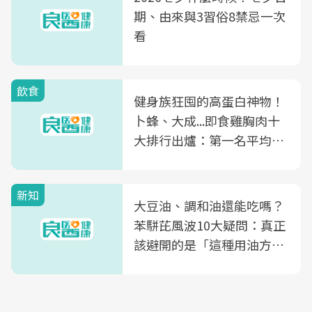
期、由來與3習俗8禁忌一次
看
飲食
健身族狂囤的高蛋白神物！
卜蜂、大成...即食雞胸肉十
大排行出爐：第一名平均一
片不到50元
新知
大豆油、調和油還能吃嗎？
苯駢芘風波10大疑問：真正
該避開的是「這種用油方
式」