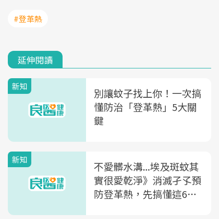
#登革熱
延伸閱讀
新知
別讓蚊子找上你！一次搞
懂防治「登革熱」5大關
鍵
新知
不愛髒水溝...埃及斑蚊其
實很愛乾淨》消滅孑孓預
防登革熱，先搞懂這6件
事