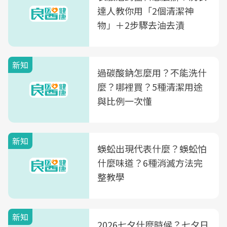
達人教你用「2個清潔神
物」＋2步驟去油去漬
新知
過碳酸鈉怎麼用？不能洗什
麼？哪裡買？5種清潔用途
與比例一次懂
新知
蜈蚣出現代表什麼？蜈蚣怕
什麼味道？6種消滅方法完
整教學
新知
2026七夕什麼時候？七夕日