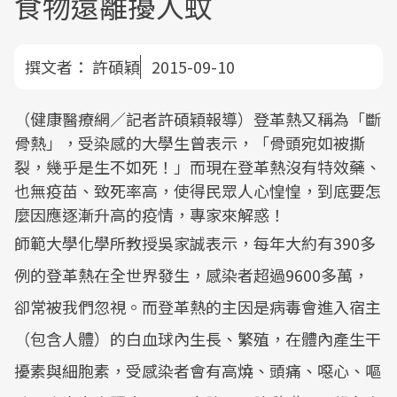
食物遠離擾人蚊
撰文者：
許碩穎
2015-09-10
（健康醫療網／記者許碩穎報導）登革熱又稱為「斷
骨熱」，受染感的大學生曾表示，「骨頭宛如被撕
裂，幾乎是生不如死！」而現在登革熱沒有特效藥、
也無疫苗、致死率高，使得民眾人心惶惶，到底要怎
麼因應逐漸升高的疫情，專家來解惑！
師範大學化學所教授吳家誠表示，每年大約有390多
例的登革熱在全世界發生，感染者超過9600多萬，
卻常被我們忽視。而登革熱的主因是病毒會進入宿主
（包含人體）的白血球內生長、繁殖，在體內產生干
擾素與細胞素，受感染者會有高燒、頭痛、噁心、嘔