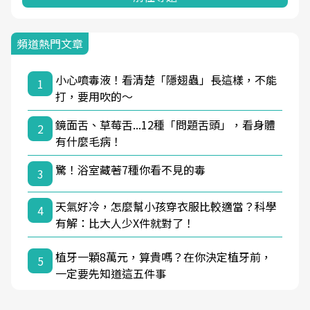
頻道熱門文章
小心噴毒液！看清楚「隱翅蟲」長這樣，不能
1
打，要用吹的～
鏡面舌、草莓舌...12種「問題舌頭」，看身體
2
有什麼毛病！
驚！浴室藏著7種你看不見的毒
3
天氣好冷，怎麼幫小孩穿衣服比較適當？科學
4
有解：比大人少X件就對了！
植牙一顆8萬元，算貴嗎？在你決定植牙前，
5
一定要先知道這五件事