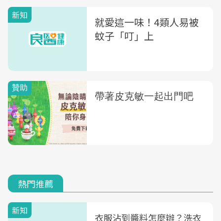
新知
就愛這一味！4類人易被
蚊子「叮」上
熱門推薦
新知
衣服沾到醬料怎麼辦？洗衣