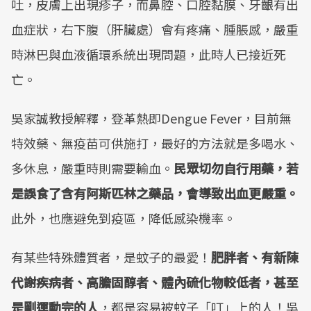
吐，皮膚上出現疹子，而鼻腔、口腔黏膜、牙齦有出
血症狀，右下腹（肝臟處）會有疼痛、腫脹感，嚴重
時淋巴與血液循環系統出現問題，此時人已接近死
亡。
吳家誠教授解釋，登革熱即Dengue Fever，目前無
特效藥、無疫苗可供施打，最好的方法就是多喝水、
多休息，嚴重時則需要輸血。
民眾切勿自行用藥，若
是誤食了含有阿斯匹林之藥品，會導致出血更嚴重。
此外，也應避免到疫區，降低感染機率。
有某些特殊體質者，是蚊子的最愛！
肥胖者、有新陳
代謝疾病者、高膽固醇者、體內硫化物較低者，甚至
是剛運動完的人
，都是容易被蚊子「叮」上的人！吳