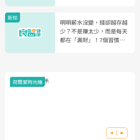
新知
明明薪水沒變，錢卻越存越
少？不是賺太少，而是每天
都在「漏財」！7個習慣一
次看
荷爾蒙時光機