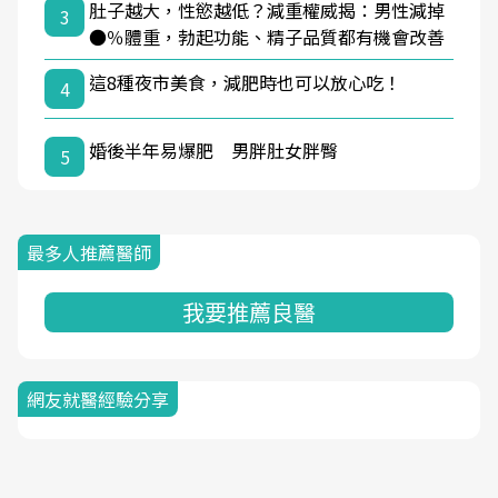
肚子越大，性慾越低？減重權威揭：男性減掉
3
●％體重，勃起功能、精子品質都有機會改善
這8種夜市美食，減肥時也可以放心吃！
4
婚後半年易爆肥 男胖肚女胖臀
5
最多人推薦醫師
我要推薦良醫
網友就醫經驗分享