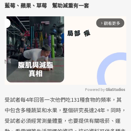
藍莓、蘋果、草莓 幫助減重有一套
觀看更多
arrow_forward_ios
Powered by 
GliaStudios
受試者每4年回答一次他們吃131種食物的頻率，其
Mute
中包含多種蔬菜和水果，整個研究長達24年。同時，
受試者必須經常測量體重，也要提供有關吸菸、運