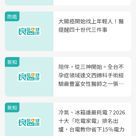
片不到50元
防癌
大腸癌開始找上年輕人！醫
提醒四十世代三件事
新知
陪伴，從三神開始。全台不
孕症領域達文西婦科手術經
驗最豐富女性醫師之一張永
玲領軍，打造全台首創「生
殖銀行概念形象館」，攜手
新知
光田醫院建構360度女性健
冷氣、冰箱誰最耗電？2026
康照護生態圈
十大「吃電家電」排名出
爐，台電教你省下15％電力