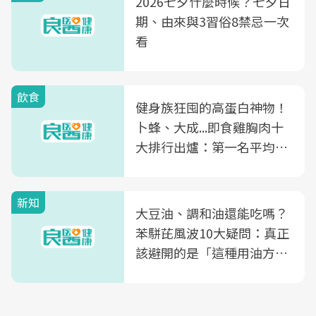
2026七夕什麼時候？七夕日
期、由來與3習俗8禁忌一次
看
飲食
健身族狂囤的高蛋白神物！
卜蜂、大成...即食雞胸肉十
大排行出爐：第一名平均一
片不到50元
新知
大豆油、調和油還能吃嗎？
苯駢芘風波10大疑問：真正
該避開的是「這種用油方
式」