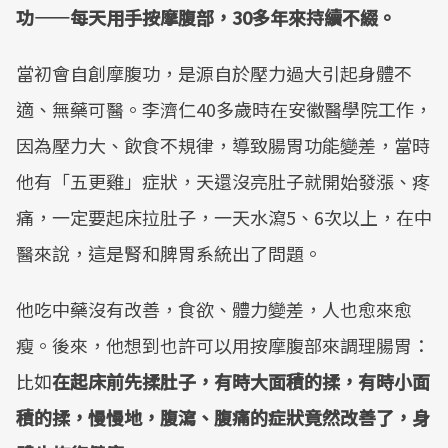
功——每天用手按摩腹部，30多年來持續不綴。
當初會自創摩腹功，是源自於壓力過大引起身體不
適、無藥可醫。李濟仁40多歲時在安徽醫學院工作，
因為壓力大、飲食不規律，導致腸胃功能變差，當時
他有「五更雞」症狀，天還沒亮肚子就開始發漲、疼
痛，一定要起床拉肚子，一天水瀉5、6次以上，在中
醫來說，這是腎和脾胃系統出了問題。
他吃中藥沒有改善，食欲、體力變差，人也愈來愈
瘦。後來，他想到也許可以用按摩腹部來調理腸胃：
比如
在起床前先揉肚子，有時大面積的揉，有時小面
積的揉，慢慢地，腹瀉、腹痛的症狀竟然改善了，身