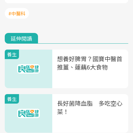
#中醫科
延伸閱讀
養生
想養好脾胃？國寶中醫首
推薑、蓮藕6大食物
養生
長好菌降血脂 多吃空心
菜！