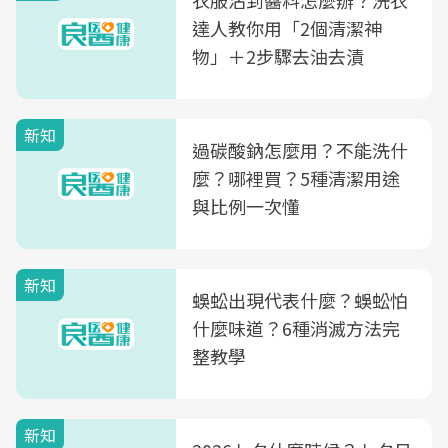
衣服沾到醬料怎麼辦？洗衣
達人教你用「2個清潔神
物」＋2步驟去油去漬
新知
過碳酸鈉怎麼用？不能洗什
麼？哪裡買？5種清潔用途
與比例一次懂
新知
蜈蚣出現代表什麼？蜈蚣怕
什麼味道？6種消滅方法完
整教學
新知