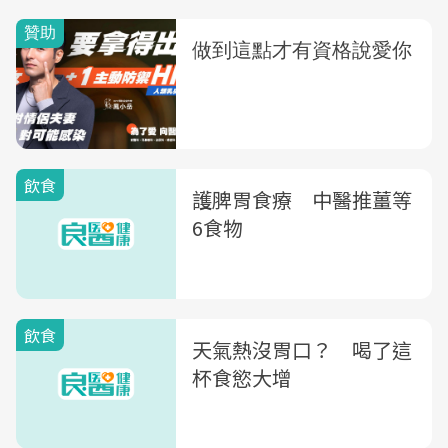
飲食
護脾胃食療 中醫推薑等
6食物
飲食
天氣熱沒胃口？ 喝了這
杯食慾大增