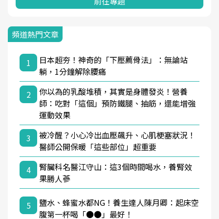
前往專題
頻道熱門文章
日本超夯！神奇的「下壓薦骨法」：無論站
1
躺，1分鐘解除腰痛
你以為的乳酸堆積，其實是身體發炎！營養
2
師：吃對「這個」預防鐵腿、抽筋，還能增強
運動效果
被冷醒？小心冷出血壓飆升、心肌梗塞狀況！
3
醫師公開保暖「這些部位」超重要
腎臟科名醫江守山：這3個時間喝水，養腎效
4
果勝人蔘
鹽水、蜂蜜水都NG！養生達人陳月卿：起床空
5
腹第一杯喝「●●」最好！