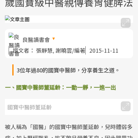
歲國寶級中醫親傳養胃健脾法
良醫讀書會
撰文者：
張靜慧, 謝曉雲/編著
2015-11-11
3位年過80的國寶中醫師，分享養生之道。
一、國寶中醫師董延齡：一動一靜，一進一出
國寶中醫師董延齡
被人稱為「國醫」的國寶中醫師董延齡，兒時體弱多
病，加上歷經戰亂，吃不飽且營養不良，因此腸胃功