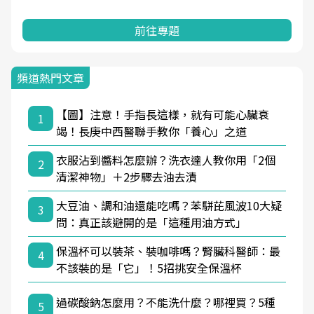
前往專題
頻道熱門文章
【圖】注意！手指長這樣，就有可能心臟衰
1
竭！長庚中西醫聯手教你「養心」之道
衣服沾到醬料怎麼辦？洗衣達人教你用「2個
2
清潔神物」＋2步驟去油去漬
大豆油、調和油還能吃嗎？苯駢芘風波10大疑
3
問：真正該避開的是「這種用油方式」
保溫杯可以裝茶、裝咖啡嗎？腎臟科醫師：最
4
不該裝的是「它」！5招挑安全保溫杯
過碳酸鈉怎麼用？不能洗什麼？哪裡買？5種
5