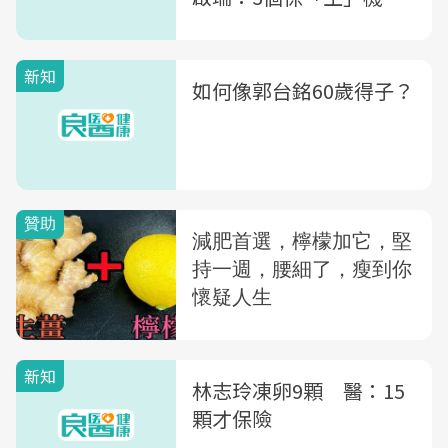
議
新知
如何像郭台銘60歲得子？
新知
林志玲凍卵9顆 醫：15
顆才保險