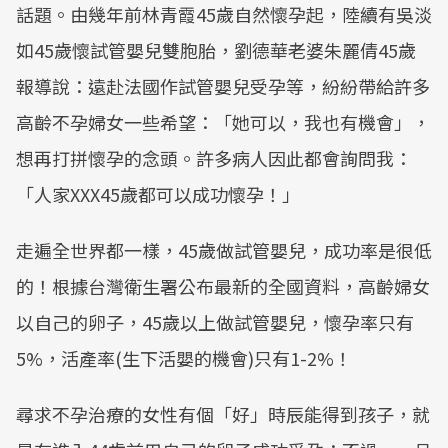
話題。由幾年前林青霞45歲自然懷孕起，陸續有吳淡
如45歲懷試管嬰兒雙胞胎，劉德華老婆朱麗倩45歲
報導說：遠赴法國作試管嬰兒受孕等，紛紛帶給許多
高齡不孕婦女一些希望：「她可以，我也有機會」，
想再打拼懷孕的念頭。許多病人因此都會詢問我：
「人家XXX45歲都可以成功懷孕！」
走遍全世界都一樣，45歲做試管嬰兒，成功率是很低
的！根據台灣衛生署公布最新的全國資料，高齡婦女
以自己的卵子，45歲以上做試管嬰兒，懷孕率只有
5%，活產率(生下活嬰的機會)只有1-2%！
尋求不孕治療的女性有個「好」時辰能得到孩子，就