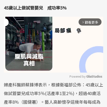
45歲以上做試管嬰兒 成功率5%
觀看更多
arrow_forward_ios
Powered by 
GliaStudios
婦產科醫師蔡鋒博表示，根據衛福部公佈：45歲以上
Mute
做試管嬰兒成功率5％(活產率1至2％)，超過40歲活
產率8%（國健署）。藝人高齡懷孕這幾年每每成為