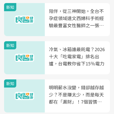
新知
陪伴，從三神開始。全台不
孕症領域達文西婦科手術經
驗最豐富女性醫師之一張永
玲領軍，打造全台首創「生
殖銀行概念形象館」，攜手
新知
光田醫院建構360度女性健
冷氣、冰箱誰最耗電？2026
康照護生態圈
十大「吃電家電」排名出
爐，台電教你省下15％電力
新知
明明薪水沒變，錢卻越存越
少？不是賺太少，而是每天
都在「漏財」！7個習慣一
次看