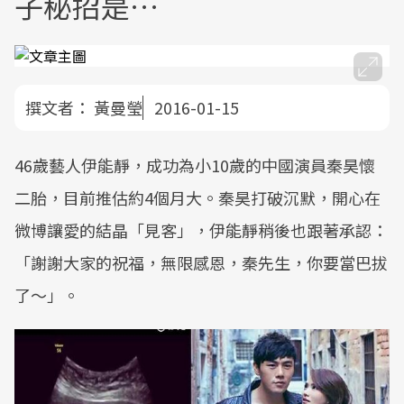
子秘招是…
撰文者：
黃曼瑩
2016-01-15
46歲藝人伊能靜，成功為小10歲的中國演員秦昊懷
二胎，目前推估約4個月大。秦昊打破沉默，開心在
微博讓愛的結晶「見客」，伊能靜稍後也跟著承認：
「謝謝大家的祝福，無限感恩，秦先生，你要當巴拔
了～」。