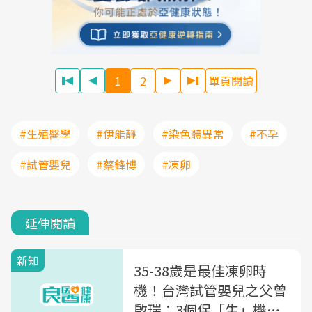
1
2
單頁閱讀
#生殖醫學
#伊能靜
#染色體異常
#不孕
#試管嬰兒
#蔡鋒博
#凍卵
延伸閱讀
新知
35-38歲是最佳凍卵時
機！台灣試管嬰兒之父曾
啟瑞：3個保「生」機建