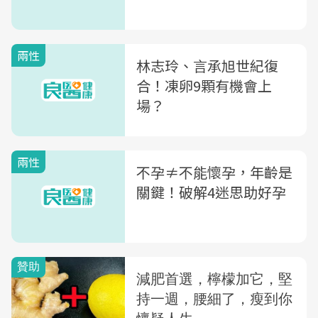
兩性
林志玲、言承旭世紀復
合！凍卵9顆有機會上
場？
兩性
不孕≠不能懷孕，年齡是
關鍵！破解4迷思助好孕