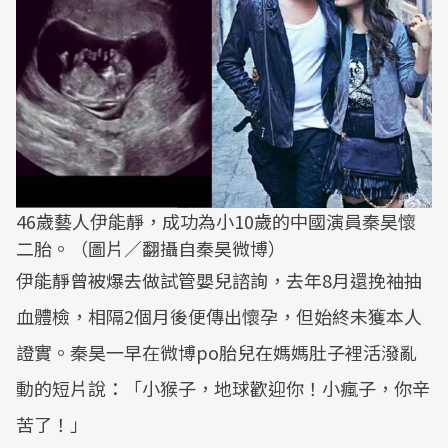
46歲藝人伊能靜，成功為小10歲的中國演員秦昊懷
二胎。（圖片／翻攝自秦昊微博）
伊能靜曾被爆去做試管嬰兒諮詢，去年8月還挽袖抽
血體檢，相隔2個月後便傳出懷孕，但始終未獲本人
證實。秦昊一早在微博po胎兒在媽媽肚子裡活潑亂
動的短片說：「小猴子，地球歡迎你！小瘋子，你辛
苦了！」