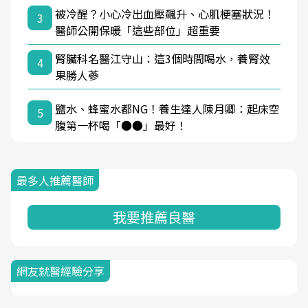
被冷醒？小心冷出血壓飆升、心肌梗塞狀況！
3
醫師公開保暖「這些部位」超重要
腎臟科名醫江守山：這3個時間喝水，養腎效
4
果勝人蔘
鹽水、蜂蜜水都NG！養生達人陳月卿：起床空
5
腹第一杯喝「●●」最好！
最多人推薦醫師
我要推薦良醫
網友就醫經驗分享