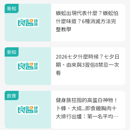
新知
蜈蚣出現代表什麼？蜈蚣怕
什麼味道？6種消滅方法完
整教學
新知
2026七夕什麼時候？七夕日
期、由來與3習俗8禁忌一次
看
飲食
健身族狂囤的高蛋白神物！
卜蜂、大成...即食雞胸肉十
大排行出爐：第一名平均一
片不到50元