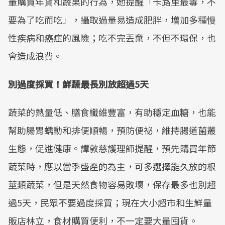
量購買年貨和蔬果的行為，她提醒「卡路里最毒，不
要為了吃而吃」，攝取過量易造成肥胖，增加多種慢
性疾病和癌症的風險；吃不完丟棄，不但不環保，也
會造成浪費。
別過度採買！鮮蔬最長別放超過5天
蔬菜的熱量低、膳食纖維豐富，有助穩定血糖，也能
幫助腸胃蠕動和排便順暢，預防便祕，維持腸道菌叢
生態，促進健康。譚敦慈護理師提醒，預先購買年節
蔬菜時，應以當季盛產的為主，可多選擇能久放的根
莖類蔬菜，但是天然食物容易敗壞，保存最多也別超
過5天，民眾不要過度採買；現在大小超市和生鮮量
販店林立，食材購買便利，不一定要大量囤貨。