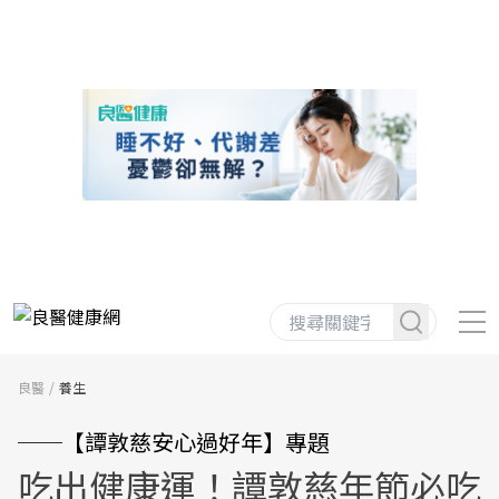
良醫
養生
──【譚敦慈安心過好年】專題
吃出健康運！譚敦慈年節必吃