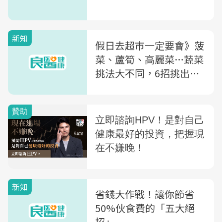
新知
假日去超市一定要會》菠
菜、蘆筍、高麗菜…蔬菜
挑法大不同，6招挑出新
鮮好菜
新知
省錢大作戰！讓你節省
50%伙食費的「五大絕
招」