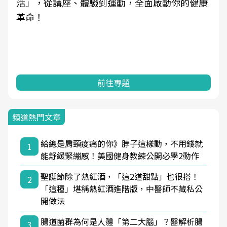
活」，從講座、體驗到運動，全面啟動你的健康
革命！
前往專題
頻道熱門文章
給總是肩頸痠痛的你》脖子這樣動，不用錢就
1
能舒緩緊繃感！美國健身教練公開必學2動作
聖誕節除了熱紅酒，「這2道甜點」也很搭！
2
「這種」堪稱熱紅酒進階版，中醫師不藏私公
開做法
腸道菌群為何是人體「第二大腦」？醫解析腸
3