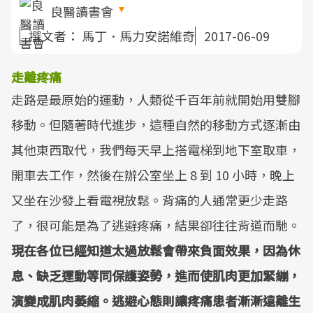
良醫讀書會
撰文者：
馬丁．馬力安諾維奇
2017-06-09
走離疼痛
走路是最原始的運動，人類從千百年前就開始用雙腳
移動。但隨著時代進步，這種自然的移動方式逐漸由
其他東西取代，我們每天早上搭電梯到地下室取車，
開車去工作，然後在辦公室坐上 8 到 10 小時，晚上
又坐在沙發上看電視放鬆。背痛的人通常更少走路
了，很可能是為了逃避疼痛，結果卻往往背道而馳。
現在各位已經知道太過放鬆會帶來負面效果，因為休
息、缺乏運動等同保護姿勢，進而使肌肉更加緊繃，
演變成肌肉萎縮。逃避心態則讓疼痛患者漸漸遠離生