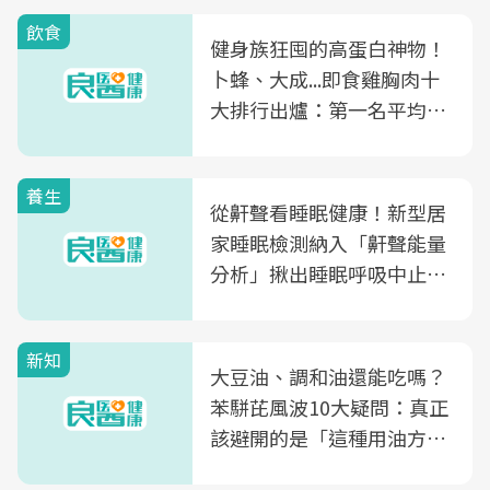
飲食
健身族狂囤的高蛋白神物！
卜蜂、大成...即食雞胸肉十
大排行出爐：第一名平均一
片不到50元
養生
從鼾聲看睡眠健康！新型居
家睡眠檢測納入「鼾聲能量
分析」揪出睡眠呼吸中止症
風險
新知
大豆油、調和油還能吃嗎？
苯駢芘風波10大疑問：真正
該避開的是「這種用油方
式」