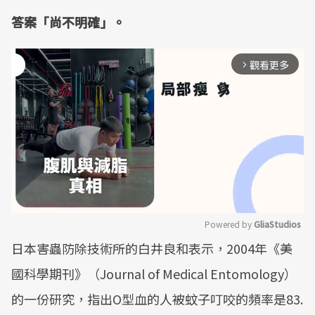
答案「尚不明確」。
觀看更多
arrow_forward_ios
Powered by 
GliaStudios
日本害蟲防除技術所的白井良和表示，2004年《美
Mute
國科學期刊》（Journal of Medical Entomology）
的一份研究，指出O型血的人被蚊子叮咬的頻率是83.