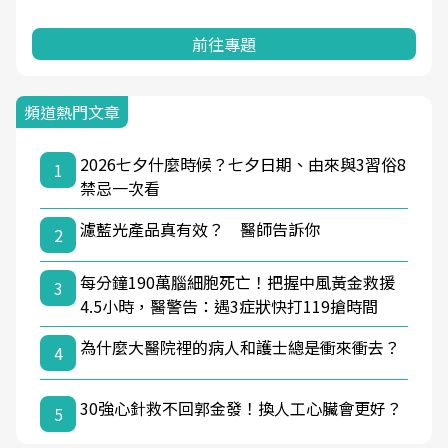
前往專題
頻道熱門文章
2026七夕什麼時候？七夕日期、由來與3習俗8
1
禁忌一次看
濾藍光產品真有效？ 醫師告訴你
2
每分鐘190萬腦細胞死亡！把握中風黃金救援
3
4.5小時，醫警告：遇3症狀快打119搶時間
為什麼大醫院裡的病人和護士總是衝來衝去？
4
30強心針救不回郭金發！換人工心臟會更好？
5