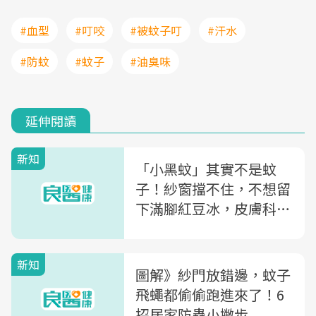
#血型
#叮咬
#被蚊子叮
#汗水
#防蚊
#蚊子
#油臭味
延伸閱讀
新知
「小黑蚊」其實不是蚊
子！紗窗擋不住，不想留
下滿腳紅豆冰，皮膚科醫
師教你這樣做
新知
圖解》紗門放錯邊，蚊子
飛蠅都偷偷跑進來了！6
招居家防蟲小撇步