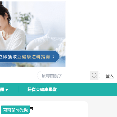
登入
專題
紐崔萊健康學堂
荷爾蒙時光機
2025健檢