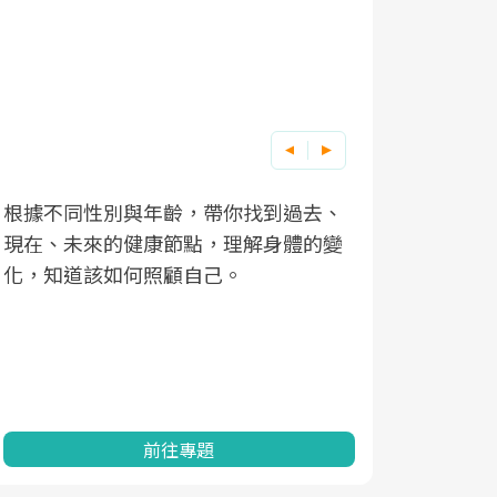
根據不同性別與年齡，帶你找到過去、
因應超高齡
現在、未來的健康節點，理解身體的變
「2025
化，知道該如何照顧自己。
康促進為目
民眾健康的
查、數據分
一起成為台
前往專題