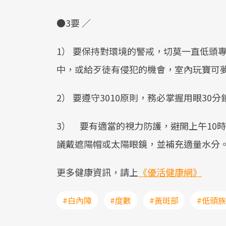
●3要 ／
1） 要保持對環境的警戒，切莫一直低頭
中，或給歹徒有侵犯的機會，室內玩寶可
2） 要遵守3010原則，務必掌握用眼30分
3） 要有適當的視力防護，避開上午10
議戴遮陽帽或太陽眼鏡，並補充適量水分
更多健康資訊，請上
《優活健康網》
#白內障
#度數
#黃斑部
#低頭族