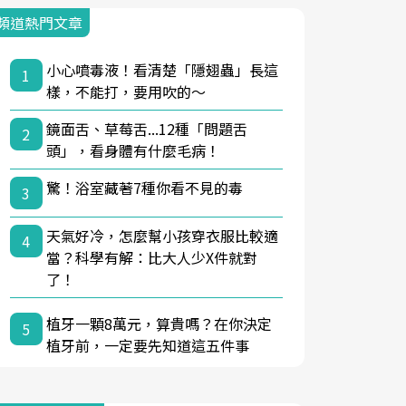
頻道熱門文章
小心噴毒液！看清楚「隱翅蟲」長這
1
樣，不能打，要用吹的～
鏡面舌、草莓舌...12種「問題舌
2
頭」，看身體有什麼毛病！
驚！浴室藏著7種你看不見的毒
3
天氣好冷，怎麼幫小孩穿衣服比較適
4
當？科學有解：比大人少X件就對
了！
植牙一顆8萬元，算貴嗎？在你決定
5
植牙前，一定要先知道這五件事