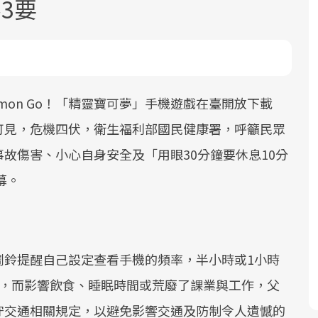
3要
mon Go！「精靈寶可夢」手機遊戲在臺開放下載
可見，危機四伏，衛生福利部國民健康署，呼籲民眾
面對超高齡社會的浪潮，台灣正在快速
2025年，就到良醫生活祭體驗「一站式
良醫健康網從「換季的身體變化」出
故傷害、小心自身安全及「用眼30分鐘要休息10分
邁向「健康照護」的新時代。隨著國家
健康新生活」，從講座、體驗到運動，
發，透過醫學觀點與日常感受的對話，
政策如「健康台灣推動委員會」與「長
全面啟動你的健康革命！
建立對亞健康的認知，進而引導實際的
幕。
照3.0」的推進，「預防醫學」已成全民
改善行動。
關注的核心議題。然而，健檢不只是醫
療院所的服務，更是民眾了解自身健康
狀況、啟動健康管理的重要起點。
鬧鈴提醒自己設定查看手機的頻率，半小時或1小時
多，而影響飲食、睡眠時間或荒廢了課業與工作，父
前往專題
前往專題
前往專題
守交通相關規定，以避免影響交通及防制令人遺憾的