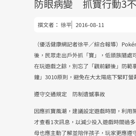
防眼病變 抓寶行動3不
撰文者：
徐平
2016-08-11
（優活健康網記者徐平／綜合報導）Poké
後，民眾走出戶外抓「寶」，低頭族隨處
在玩遊戲之餘，別忘了「觀前顧後」防範事
鐘」3010原則，避免在大太陽底下緊盯螢
遵守交通規定 防制遺憾事故
因應抓寶風潮，建議設定遊戲時間，利用
才查看1次訊息，以減少投入遊戲時間過
母也應主動了解並陪伴孩子，玩家更應遵