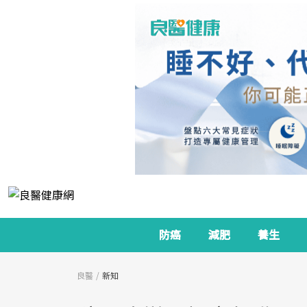
防癌
減肥
養生
良醫
新知