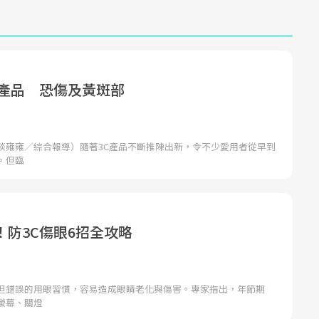
C產品 恐傷及黃斑部
談雍雍／綜合報導）隨著3C產品不斷推陳出新，令不少愛用者從早到
。但臨
！防3C傷眼6招全攻略
但錯誤的用眼習慣，容易造成眼睛老化與傷害。專家指出，年節期
螢幕、關燈