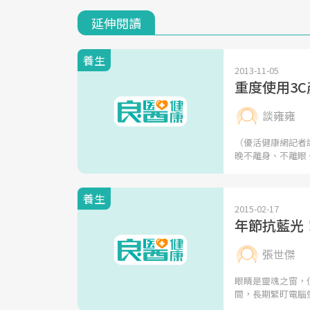
延伸閱讀
養生
2013-11-05
重度使用3
談雍雍
（優活健康網記者
晚不離身、不離眼
養生
2015-02-17
年節抗藍光
張世傑
眼睛是靈魂之窗，
間，長期緊盯電腦