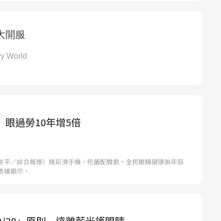
眼過勞10年增5倍
徐平／綜合報導）睡前滑手機、吃飯配韓劇，全民眼睛健康無年惡
數據顯示，
20/20」原則 遠離藍光護眼睛