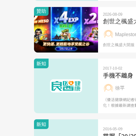
新知
2017-10-02
手機不離身 
徐平
（優活健康網記者
化！根據最新調查
新知
2016-05-09
掌握「20/