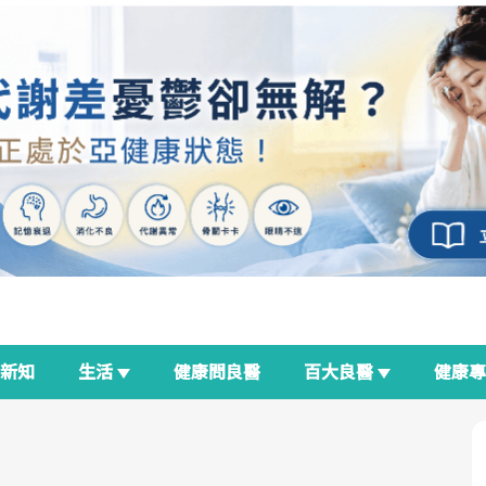
新知
生活
健康問良醫
百大良醫
健康
良醫生活祭
我與健康韌性的距離