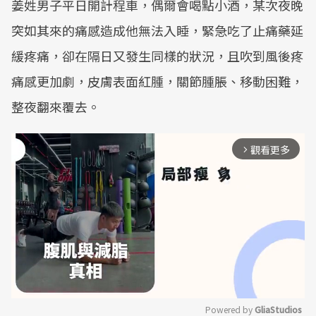
姜姓男子平日開計程車，偶爾會喝點小酒，某次夜晚
突如其來的痛感造成他無法入睡，緊急吃了止痛藥延
緩疼痛，卻在隔日又發生同樣的狀況，且吹到風後疼
痛感更加劇，皮膚表面紅腫，關節腫脹、移動困難，
整夜翻來覆去。
觀看更多
arrow_forward_ios
Powered by 
GliaStudios