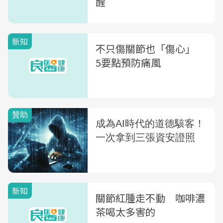
醒
新知
不只傷關節也「傷心」
5要點預防痛風
新知
關節紅腫走不動 咖啡濃
茶喝太多害的