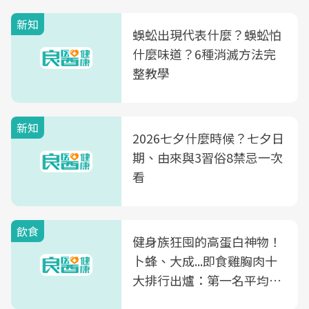
新知
蜈蚣出現代表什麼？蜈蚣怕
什麼味道？6種消滅方法完
整教學
新知
2026七夕什麼時候？七夕日
期、由來與3習俗8禁忌一次
看
飲食
健身族狂囤的高蛋白神物！
卜蜂、大成...即食雞胸肉十
大排行出爐：第一名平均一
片不到50元