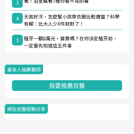
驚！浴室藏著7種你看不見的毒
3
天氣好冷，怎麼幫小孩穿衣服比較適當？科學
4
有解：比大人少X件就對了！
植牙一顆8萬元，算貴嗎？在你決定植牙前，
5
一定要先知道這五件事
最多人推薦醫師
我要推薦良醫
網友就醫經驗分享