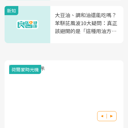
新知
大豆油、調和油還能吃嗎？
苯駢芘風波10大疑問：真正
該避開的是「這種用油方
式」
荷爾蒙時光機