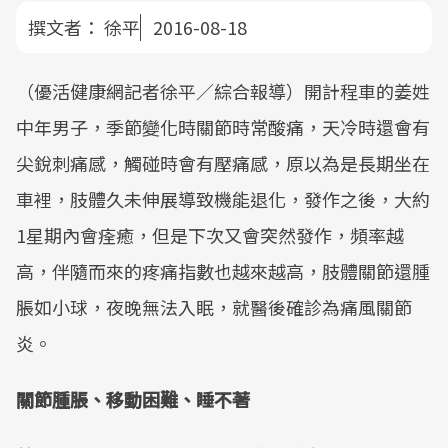
撰文者：
徐平
2016-08-18
（優活健康網記者徐平／綜合報導）開計程車的姜姓
中年男子，季節變化時關節時常酸痛，天冷時還會有
尖銳刺痛感，觸碰時會有壓痛感，原以為是長期坐在
車裡，肢體久未伸展導致機能退化，發作之後，大約
1星期內會痊癒，但是下次又會突然發作，頻率越
高，伴隨而來的疼痛指數也越來越高，肢體關節還腫
脹如小球，夜晚無法入眠，就醫後確診為痛風關節
炎。
關節腫脹、移動困難、睡不著