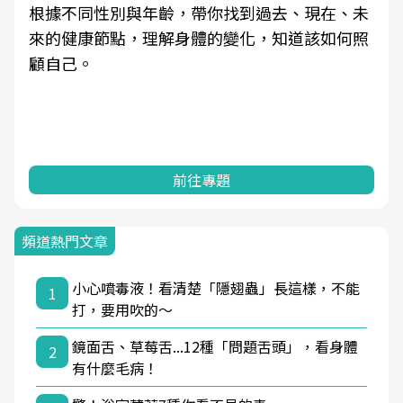
根據不同性別與年齡，帶你找到過去、現在、未
來的健康節點，理解身體的變化，知道該如何照
顧自己。
前往專題
頻道熱門文章
小心噴毒液！看清楚「隱翅蟲」長這樣，不能
1
打，要用吹的～
鏡面舌、草莓舌...12種「問題舌頭」，看身體
2
有什麼毛病！