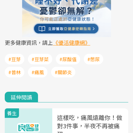
更多健康資訊，請上
《優活健康網》
#豆芽
#豆芽菜
#尿酸值
#憋尿
#普林
#痛風
#關節炎
延伸閱讀
養生
這樣吃，痛風遠離你！做
對3件事，半夜不再被痛