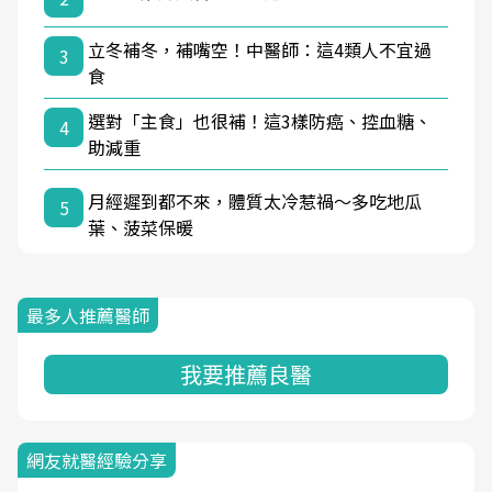
立冬補冬，補嘴空！中醫師：這4類人不宜過
3
食
選對「主食」也很補！這3樣防癌、控血糖、
4
助減重
月經遲到都不來，體質太冷惹禍〜多吃地瓜
5
葉、菠菜保暖
最多人推薦醫師
我要推薦良醫
網友就醫經驗分享