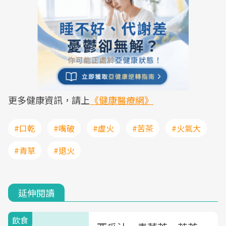
更多健康資訊，請上
《健康醫療網》
#口乾
#嘴破
#虛火
#苦茶
#火氣大
#青草
#退火
延伸閱讀
飲食