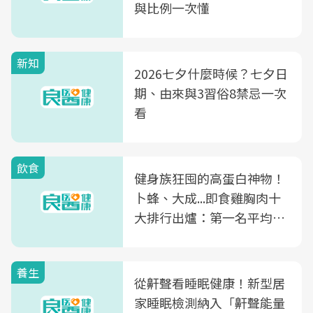
與比例一次懂
新知
2026七夕什麼時候？七夕日
期、由來與3習俗8禁忌一次
看
飲食
健身族狂囤的高蛋白神物！
卜蜂、大成...即食雞胸肉十
大排行出爐：第一名平均一
片不到50元
養生
從鼾聲看睡眠健康！新型居
家睡眠檢測納入「鼾聲能量