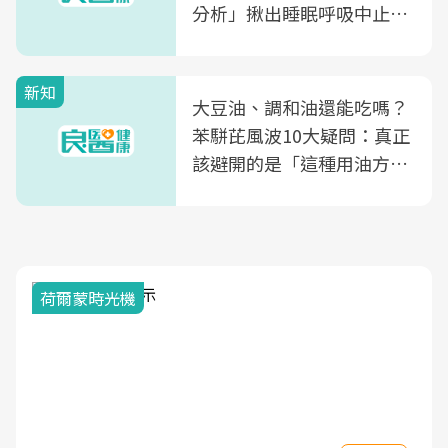
分析」揪出睡眠呼吸中止症
風險
新知
大豆油、調和油還能吃嗎？
苯駢芘風波10大疑問：真正
該避開的是「這種用油方
式」
荷爾蒙時光機