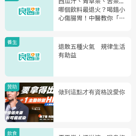
西瓜汁、青草茶、苦茶...
哪個飲料最退火？喝錯小
心傷腸胃！中醫教你「吃
對食物」正確滅身體的火
養生
退散五種火氣 規律生活
有助益
飲食