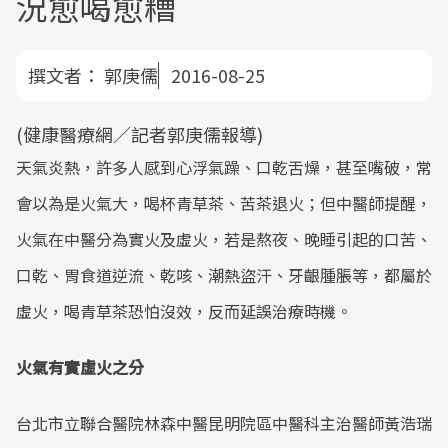
況愈喝愈糟
撰文者：
郭庚儒
2016-08-25
(健康醫療網／記者郭庚儒報導)
天氣炎熱，許多人感到心浮氣躁、口乾舌燥，甚至嘴破，常
會以為是火氣大，喝杯青草茶、苦茶退火；但中醫師提醒，
火氣在中醫分為實火及虛火，若是熬夜、晚睡引起的口苦、
口乾、胃食道逆流、乾咳、潮熱盜汗、牙齦腫脹等，都屬於
虛火，喝青草茶恐怕沒效，反而延誤治療時機。
火氣有實虛火之分
台北市立聯合醫院林森中醫昆明院區中醫科主治醫師黃浩瑞