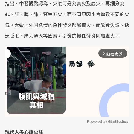
指出，中醫觀點認為，火氣可分為實火及虛火，再細分為
心、肝、脾、肺、腎等五火，而不同原因也會導致不同的火
氣。大致上外因誘發的急性發炎都屬實火，而飲食失調、缺
乏睡眠、壓力過大等因素，引發的慢性發炎則屬虛火。
觀看更多
arrow_forward_ios
Powered by 
GliaStudios
現代人多心虛火旺