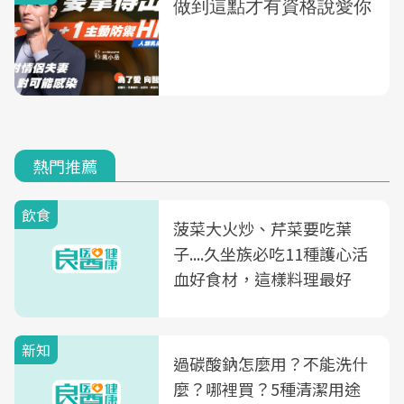
熱門推薦
飲食
菠菜大火炒、芹菜要吃葉
子....久坐族必吃11種護心活
血好食材，這樣料理最好
新知
過碳酸鈉怎麼用？不能洗什
麼？哪裡買？5種清潔用途