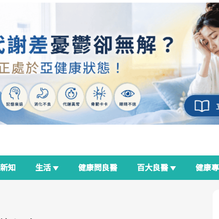
新知
生活
健康問良醫
百大良醫
健康
良醫生活祭
我與健康韌性的距離