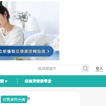
登入
專題
紐崔萊健康學堂
荷爾蒙時光機
2025健檢