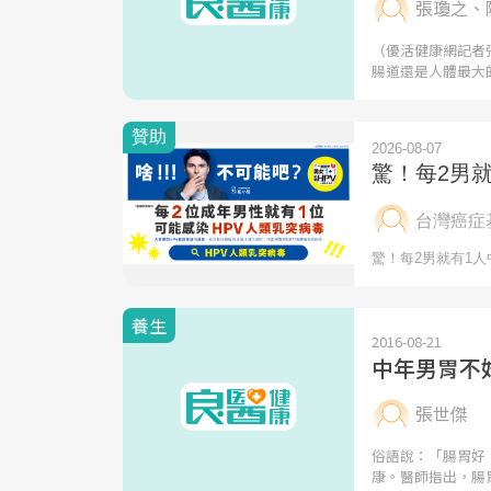
張瓊之、
（優活健康網記者
腸道還是人體最大
養生
2016-08-21
中年男胃不
張世傑
俗語說：「腸胃好
康。醫師指出，腸