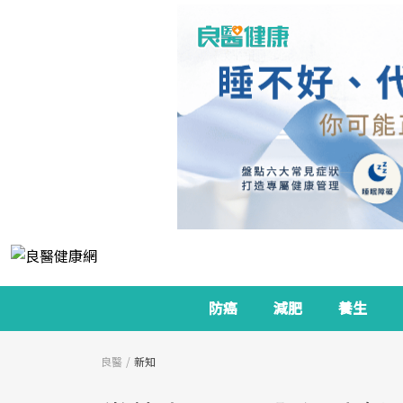
防癌
減肥
養生
良醫
新知