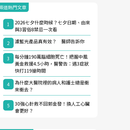
頻道熱門文章
2026七夕什麼時候？七夕日期、由來
1
與3習俗8禁忌一次看
濾藍光產品真有效？ 醫師告訴你
2
每分鐘190萬腦細胞死亡！把握中風
3
黃金救援4.5小時，醫警告：遇3症狀
快打119搶時間
為什麼大醫院裡的病人和護士總是衝
4
來衝去？
30強心針救不回郭金發！換人工心臟
5
會更好？