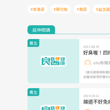
#放臭屁
#腸功能
#臭屁
#益生菌
延伸閱讀
養生
2013-08-30
好臭喔！四
uho新聞
（優活健康網新聞
設醫院腸胃肝膽科
養生
2014-10-12
腸道不好免