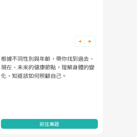
根據不同性別與年齡，帶你找到過去、
因應超高齡
現在、未來的健康節點，理解身體的變
「2025
化，知道該如何照顧自己。
康促進為目
民眾健康的
查、數據分
一起成為台
前往專題