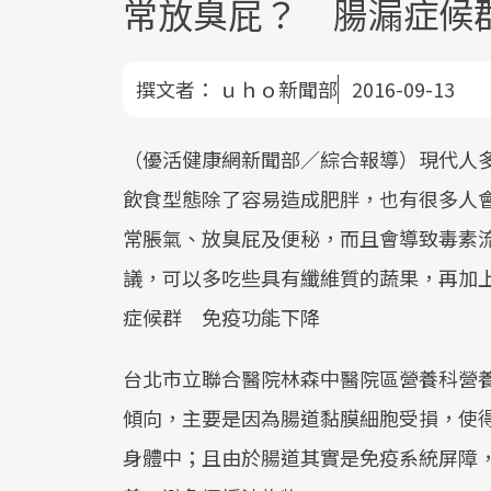
常放臭屁？ 腸漏症候
撰文者：
ｕｈｏ新聞部
2016-09-13
（優活健康網新聞部／綜合報導）現代人
飲食型態除了容易造成肥胖，也有很多人
常脹氣、放臭屁及便秘，而且會導致毒素
議，可以多吃些具有纖維質的蔬果，再加上
症候群 免疫功能下降
台北市立聯合醫院林森中醫院區營養科營
傾向，主要是因為腸道黏膜細胞受損，使
身體中；且由於腸道其實是免疫系統屏障，