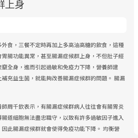
群上身
多外食，三餐不定時再加上多高油高糖的飲食，這種
會胃腸功能異常，甚至腸漏症候群上身，不但肚子經
面對超高齡社會的浪潮，台灣正在快速
2025年，就到良醫生活祭體驗「一站式
良醫健康網從「換季的身體變化」出
流竄全身，進而引起過敏和免疫力下降，營養師建
邁向「健康照護」的新時代。隨著國家
健康新生活」，從講座、體驗到運動，
發，透過醫學觀點與日常感受的對話，
政策如「健康台灣推動委員會」與「長
全面啟動你的健康革命！
建立對亞健康的認知，進而引導實際的
補充益生菌，就能夠改善腸漏症候群的問題。 腸漏
照3.0」的推進，「預防醫學」已成全民
改善行動。
關注的核心議題。然而，健檢不只是醫
療院所的服務，更是民眾了解自身健康
養師周千欽表示，有腸漏症候群病人往往會有腸胃炎
狀況、啟動健康管理的重要起點。
得腸道細胞無法盡忠職守，以致有許多過敏因子進入
前往專題
前往專題
前往專題
因此腸漏症候群就會使得免疫功能下降。 均衡營