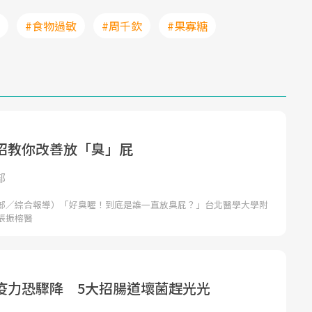
#食物過敏
#周千欽
#果寡糖
招教你改善放「臭」屁
部
部／綜合報導）「好臭喔！到底是誰一直放臭屁？」台北醫學大學附
張振榕醫
疫力恐驟降 5大招腸道壞菌趕光光