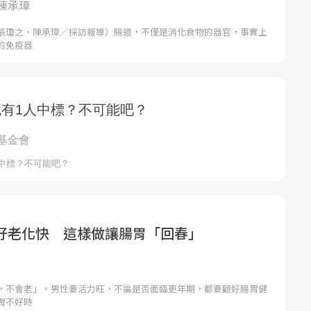
陳承璋
張瓊之、陳承璋／採訪報導）腸道，不僅是消化食物的器官，事實上
的免疫器
好老化快 這樣做讓腸胃「回春」
，不會老」。男性要活力旺，不論是否面臨更年期，都要顧好腸胃健
胃不好時