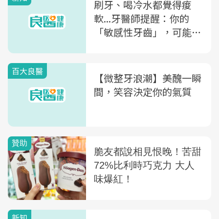
刷牙、喝冷水都覺得痠
軟...牙醫師提醒：你的
「敏感性牙齒」，可能是
3種問題
百大良醫
【微整牙浪潮】美醜一瞬
間，笑容決定你的氣質
新知