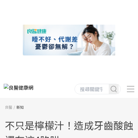
良醫
新知
不只是檸檬汁！造成牙齒酸蝕