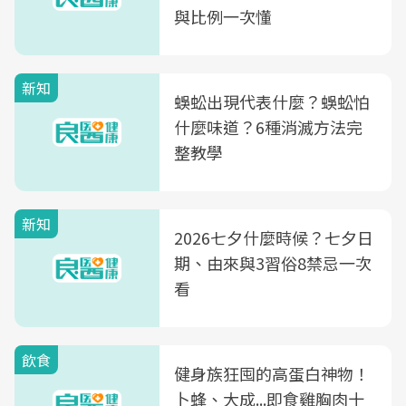
與比例一次懂
新知
蜈蚣出現代表什麼？蜈蚣怕
什麼味道？6種消滅方法完
整教學
新知
2026七夕什麼時候？七夕日
期、由來與3習俗8禁忌一次
看
飲食
健身族狂囤的高蛋白神物！
卜蜂、大成...即食雞胸肉十