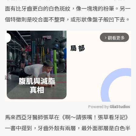
面有比牙齒更白的白色斑紋，像一塊塊的粉筆。另一
個特徵則是咬合面不整齊，或形狀像盤子般凹下去。
觀看更多
arrow_forward_ios
Powered by 
GliaStudios
馬來西亞牙醫師張草在《啊～請張嘴！張草看牙記》
Mute
一書中提到，牙齒外殼有兩層，最外面那層是白色半