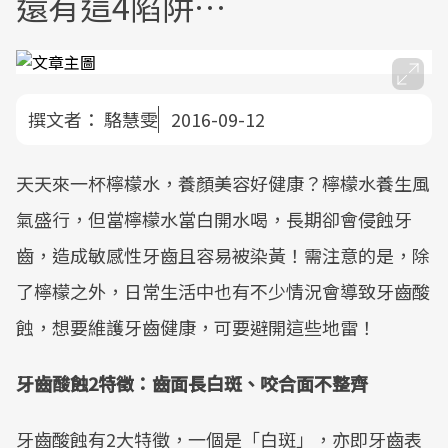
還有這4陷阱…
撰文者：
駱慧雯
2016-09-12
天天來一杯檸檬水，養顏美容好健康？檸檬水養生風
氣盛行，但當檸檬水當白開水喝，長期卻會侵蝕牙
齒，造成敏感性牙齒且容易被染黃！需注意的是，除
了檸檬之外，日常生活中也有不少情況會導致牙齒酸
蝕，想要維護牙齒健康，可要避開這些地雷！
牙齒酸蝕2特徵：齒面長白斑、咬合面不整齊
牙齒酸蝕有2大特徵，一個是「白斑」，亦即牙齒表