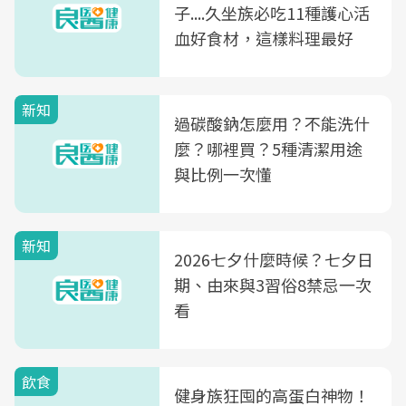
子....久坐族必吃11種護心活
血好食材，這樣料理最好
新知
過碳酸鈉怎麼用？不能洗什
麼？哪裡買？5種清潔用途
與比例一次懂
新知
2026七夕什麼時候？七夕日
期、由來與3習俗8禁忌一次
看
飲食
健身族狂囤的高蛋白神物！