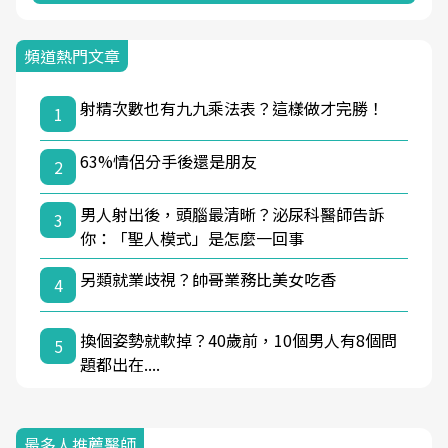
頻道熱門文章
射精次數也有九九乘法表？這樣做才完勝！
1
63%情侶分手後還是朋友
2
男人射出後，頭腦最清晰？泌尿科醫師告訴
3
你：「聖人模式」是怎麼一回事
另類就業歧視？帥哥業務比美女吃香
4
換個姿勢就軟掉？40歲前，10個男人有8個問
5
題都出在....
最多人推薦醫師