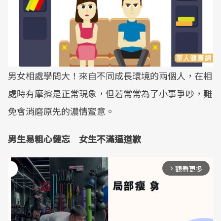
男女相處學問大！來自不同成長環境的兩個人，在相
處時有摩擦是正常現象，但若常常為了小事爭吵，難
免會消磨原先的濃情蜜意。
男生易粗心健忘 女生不滿逼道歉
觀看更多
arrow_forward_ios