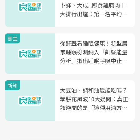
卜蜂、大成...即食雞胸肉十
大排行出爐：第一名平均一
片不到50元
養生
從鼾聲看睡眠健康！新型居
家睡眠檢測納入「鼾聲能量
分析」揪出睡眠呼吸中止症
風險
新知
大豆油、調和油還能吃嗎？
苯駢芘風波10大疑問：真正
該避開的是「這種用油方
式」