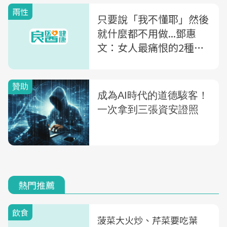
兩性
只要說「我不懂耶」然後
就什麼都不用做...鄧惠
文：女人最痛恨的2種女
人
熱門推薦
飲食
菠菜大火炒、芹菜要吃葉