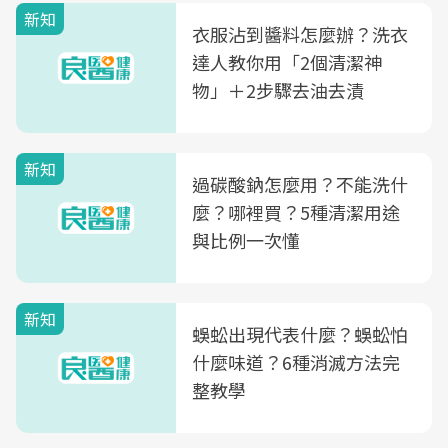
新知
衣服沾到醬料怎麼辦？洗衣
達人教你用「2個清潔神
物」＋2步驟去油去漬
新知
過碳酸鈉怎麼用？不能洗什
麼？哪裡買？5種清潔用途
與比例一次懂
新知
蜈蚣出現代表什麼？蜈蚣怕
什麼味道？6種消滅方法完
整教學