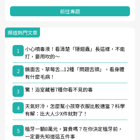
前往專題
頻道熱門文章
小心噴毒液！看清楚「隱翅蟲」長這樣，不能
1
打，要用吹的～
鏡面舌、草莓舌...12種「問題舌頭」，看身體
2
有什麼毛病！
驚！浴室藏著7種你看不見的毒
3
天氣好冷，怎麼幫小孩穿衣服比較適當？科學
4
有解：比大人少X件就對了！
植牙一顆8萬元，算貴嗎？在你決定植牙前，
5
一定要先知道這五件事