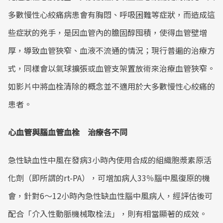
Mute
多數慢性心絞痛病患會有胸悶、呼吸困難等症狀，而造成這
些症狀的兇手，是因血管內的膽固醇囤積，使得血管壁增
厚，導致血管狹窄、血液不流通的情況；現行普遍的治療方
式，同樣會以氣球擴張或血管支架置放術來治療血管狹窄。
如影片中將血栓清除的概念並不適用於大多數慢性心絞痛的
患者。
心血管與腦血管血栓 治療各不同
急性缺血性中風在發病3小時內使用合成的組織胞漿素原活
化劑（即所謂的rt-PA），可增加病人33％腦中風復原的機
會，針對6～12小時內急性缺血性腦中風病人，經評估後可
配合「介入性動脈機械取栓法」，則有相當顯著的成效。