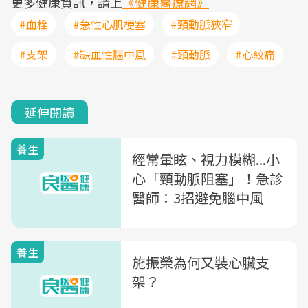
更多健康資訊，請上
《健康醫療網》
#血栓
#急性心肌梗塞
#頸動脈狹窄
#支架
#缺血性腦中風
#頸動脈
#心絞痛
延伸閱讀
養生
經常暈眩、視力模糊...小
心「頸動脈阻塞」！急診
醫師：3招避免腦中風
養生
施振榮為何又裝心臟支
架？