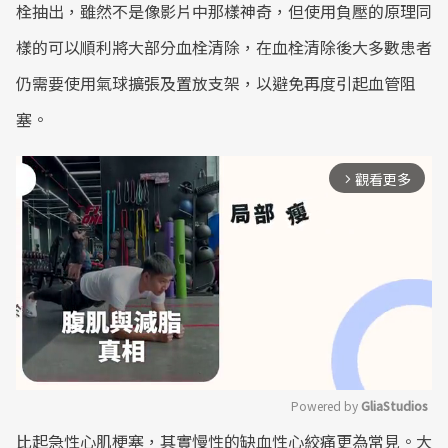
栓抽出，雖然不是像影片中那樣神奇，但使用負壓的原理同
樣的可以順利將大部分血栓清除，在血栓清除後大多數患者
仍需要使用氣球擴張及置放支架，以避免再度引起血管阻
塞。
觀看更多
arrow_forward_ios
Powered by 
GliaStudios
比起急性心肌梗塞，其實慢性的缺血性心絞痛更為常見。大