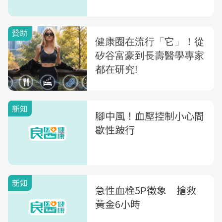
新知
腳中風！血壓控制小心間
歇性跛行
新知
急性血栓5P徵象 搶救
黃金6小時