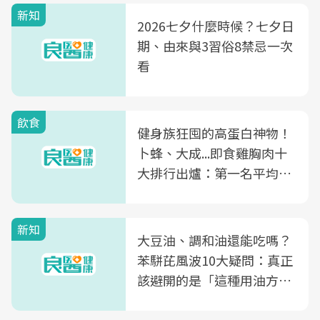
新知
2026七夕什麼時候？七夕日
期、由來與3習俗8禁忌一次
看
飲食
健身族狂囤的高蛋白神物！
卜蜂、大成...即食雞胸肉十
大排行出爐：第一名平均一
片不到50元
新知
大豆油、調和油還能吃嗎？
苯駢芘風波10大疑問：真正
該避開的是「這種用油方
式」