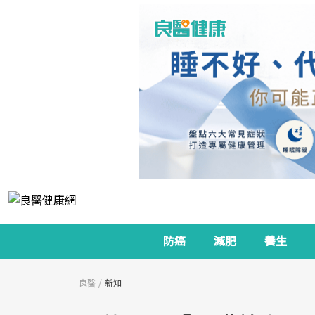
防癌
減肥
養生
良醫
新知