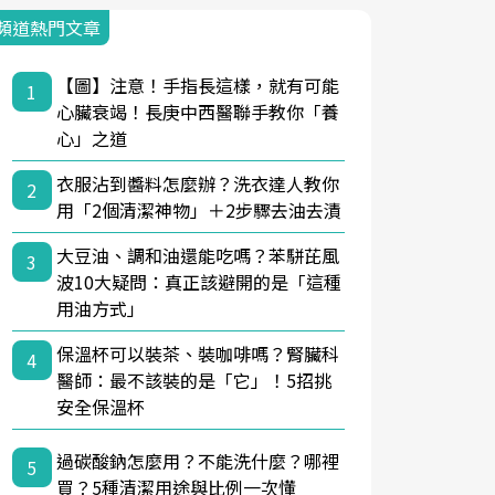
頻道熱門文章
【圖】注意！手指長這樣，就有可能
1
心臟衰竭！長庚中西醫聯手教你「養
心」之道
衣服沾到醬料怎麼辦？洗衣達人教你
2
用「2個清潔神物」＋2步驟去油去漬
大豆油、調和油還能吃嗎？苯駢芘風
3
波10大疑問：真正該避開的是「這種
用油方式」
保溫杯可以裝茶、裝咖啡嗎？腎臟科
4
醫師：最不該裝的是「它」！5招挑
安全保溫杯
過碳酸鈉怎麼用？不能洗什麼？哪裡
5
買？5種清潔用途與比例一次懂