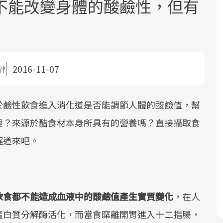
不能改變身體的酸鹼性，但有
評
2016-11-07
面對超高齡社會的浪潮，台灣正在快速
2025年，就到良醫生活祭體驗「一站式
良醫健康網從「換季的身體變化」出
於鹼性飲食進入消化道是否能調節人體的酸鹼值，幫
邁向「健康照護」的新時代。隨著國家
健康新生活」，從講座、體驗到運動，
發，透過醫學觀點與日常感受的對話，
裡？來源於醋食材本身所具有的營養嗎？直接攝取食
政策如「健康台灣推動委員會」與「長
全面啟動你的健康革命！
建立對亞健康的認知，進而引導實際的
照3.0」的推進，「預防醫學」已成全民
改善行動。
娓道來吧。
關注的核心議題。然而，健檢不只是醫
療院所的服務，更是民眾了解自身健康
狀況、啟動健康管理的重要起點。
飲食都不能造成血液中的酸鹼值產生實質變化
，在人
前往專題
前往專題
前往專題
蛋白質分解酶活化，而當食糜離開胃進入十二指腸，