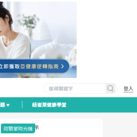
登入
專題
紐崔萊健康學堂
荷爾蒙時光機
2025健檢