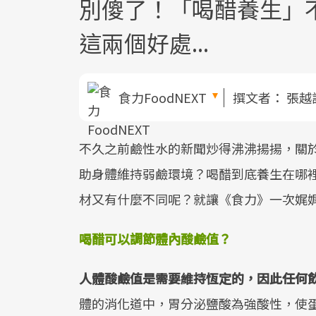
別傻了！「喝醋養生」
這兩個好處...
食力FoodNEXT
撰文者：
張越
不久之前鹼性水的新聞炒得沸沸揚揚，關
助身體維持弱鹼環境？喝醋到底養生在哪
材又有什麼不同呢？就讓《食力》一次娓
喝醋可以調節體內酸鹼值？
人體酸鹼值是需要維持恆定的，因此任何
體的消化道中，胃分泌鹽酸為強酸性，使