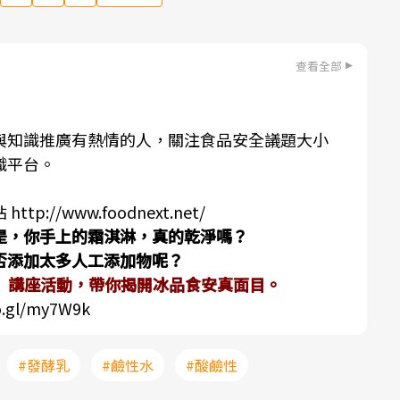
查看全部
與知識推廣有熱情的人，關注食品安全議題大小
識平台。
站
http://www.foodnext.net/
是，你手上的霜淇淋，真的乾淨嗎？
否添加太多人工添加物呢？
堂】講座活動，帶你揭開冰品食安真面目。
o.gl/my7W9k
#發酵乳
#鹼性水
#酸鹼性