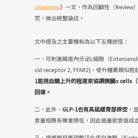
chanisms.
》一文，作為回顧性（Revie
究，做出統整論述。
文中提及之主要機制為以下五種途徑：
一、可刺激腸道內分泌L細胞（Enteroendocri
cid receptor 2, FFAR2)，使升糖素類似胜肽
1
能視血糖上升的程度來協調胰臟
α cells
（
回復。
二、此外，
GLP-1
也有具延緩胃部排空
，
食量相應有機會降低，因此過量飲食造成
三、增進腺苷單磷酸活化蛋白激酶（5′adenosine m