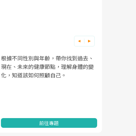
根據不同性別與年齡，帶你找到過去、
因應超高齡
現在、未來的健康節點，理解身體的變
「2025
化，知道該如何照顧自己。
康促進為目
民眾健康的
查、數據分
一起成為台
前往專題