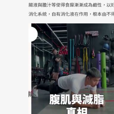
腸液與膽汁等使得食糜漸漸成為鹼性，以
消化系統，自有消化液在作用，根本由不