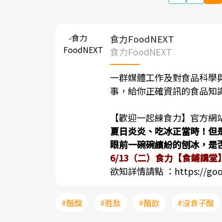
食力FoodNEXT
食力FoodNEXT
一群媒體工作及對食品科學
事，給你正確資訊的食品知
【歡迎一起練食力】官方網
夏日炎炎、吃冰正當時！但
眼前一碗碗繽紛的刨冰，是
6/13（二）食力【食鋪講
欲知詳情請點 ：
https://go
#醋酸
#胜肽
#醋飲
#沒食子酸