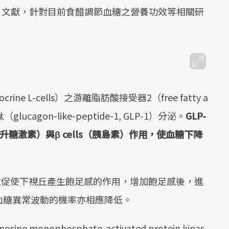
w）文獻，針對目前食醋調節血糖之營養功效等相關研
ne L-cells）之游離脂肪酸接受器2（free fatty a
（glucagon-like-peptide-1, GLP-1）分泌。
GLP-
升糖激素）與
β cells
（胰島素）作用，使血糖下降
並促使下視丘產生飽足感的作用，增加飽足感後，進
血糖異常波動的機率亦相應降低。
onophosphate-activated protein kinas