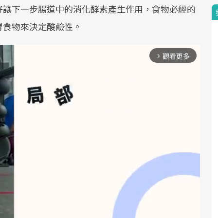
好讓下一步腸道中的消化酵素產生作用，食物必經的
得食物來決定酸鹼性。
觀看更多
arrow_forward_ios