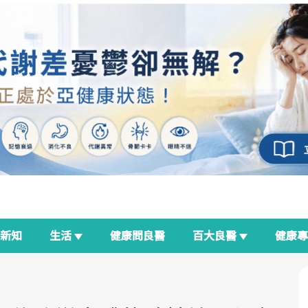
新知
生活
健康問良醫
百大良醫
健康
良醫生活祭
我與健康韌性的距離