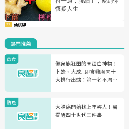
熱門推薦
飲食
健身族狂囤的高蛋白神物！
卜蜂、大成...即食雞胸肉十
大排行出爐：第一名平均一
片不到50元
防癌
大腸癌開始找上年輕人！醫
提醒四十世代三件事