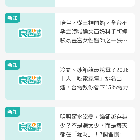
新知
陪伴，從三神開始。全台不
孕症領域達文西婦科手術經
驗最豐富女性醫師之一張永
玲領軍，打造全台首創「生
殖銀行概念形象館」，攜手
新知
光田醫院建構360度女性健
冷氣、冰箱誰最耗電？2026
康照護生態圈
十大「吃電家電」排名出
爐，台電教你省下15％電力
新知
明明薪水沒變，錢卻越存越
少？不是賺太少，而是每天
都在「漏財」！7個習慣一