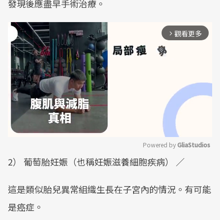
發現後應盡早手術治療。
觀看更多
arrow_forward_ios
Powered by 
GliaStudios
2） 葡萄胎妊娠（也稱妊娠滋養細胞疾病） ／
Mute
這是類似胎兒異常組織生長在子宮內的情況。有可能
是癌症。