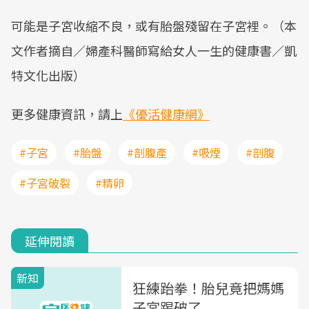
可能是子宮收縮不良，或有胎盤殘留在子宮裡。（本
文作者摘自／婦產科醫師寫給女人一生的健康書／凱
特文化出版）
更多健康資訊，請上
《優活健康網》
#子宮
#胎盤
#剖腹產
#吸煙
#剖腹
#子宮破裂
#精卵
延伸閱讀
新知
狂練跆拳！胎兒竟把媽媽
子宮踢破了