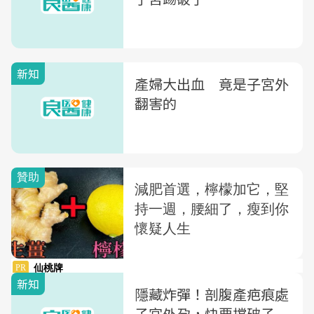
新知
產婦大出血 竟是子宮外
翻害的
新知
隱藏炸彈！剖腹產疤痕處
子宮外孕，快要撐破子