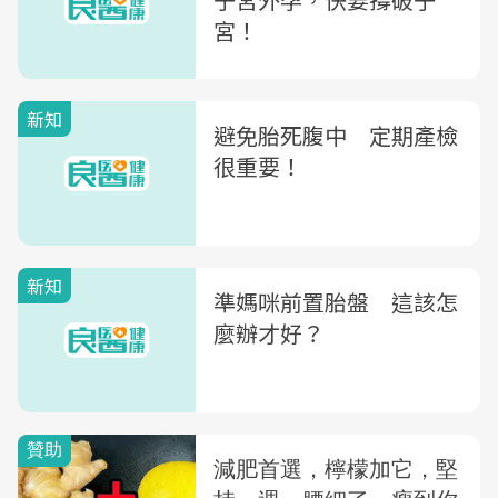
宮！
新知
避免胎死腹中 定期產檢
很重要！
新知
準媽咪前置胎盤 這該怎
麼辦才好？