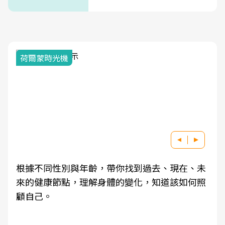
次看
2025健檢服務大調查
未
因應超高齡社會來臨，良醫健康網推動「2025年
照
健檢服務大調查」，以倡議健康促進為目的，深
耕健康篩檢之於台灣民眾健康的關鍵角色，並透
過問卷調查、數據分析進行全年度報導。邀請您
一起成為台灣健康促進的推手之一！