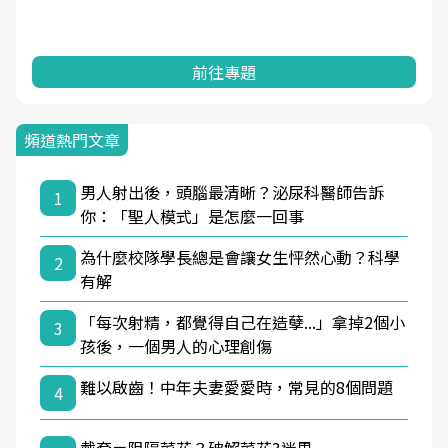
前往專題
頻道熱門文章
男人射出後，頭腦最清晰？泌尿科醫師告訴
1
你：「聖人模式」是怎麼一回事
為什麼校隊學長總是會讓女生怦然心動？科學
2
有解
「每次射精，都覺得自己在造孽...」拿掉2個小
3
孩後，一個男人的心理創傷
難以啟齒！中年夫妻愛愛時，常見的8個問題
4