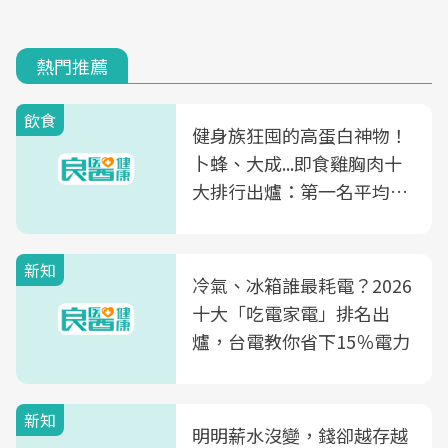
熱門推薦
飲食
健身族狂囤的高蛋白神物！
卜蜂、大成...即食雞胸肉十
大排行出爐：第一名平均一
片不到50元
新知
冷氣、冰箱誰最耗電？2026
十大「吃電家電」排名出
爐，台電教你省下15％電力
新知
明明薪水沒變，錢卻越存越