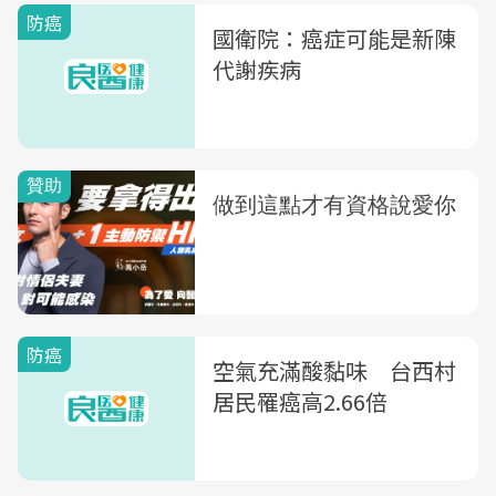
防癌
國衛院：癌症可能是新陳
代謝疾病
防癌
空氣充滿酸黏味 台西村
居民罹癌高2.66倍