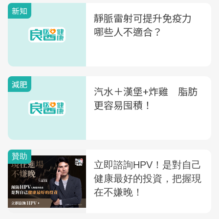
新知
靜脈雷射可提升免疫力
哪些人不適合？
減肥
汽水＋漢堡+炸雞 脂肪
更容易囤積！