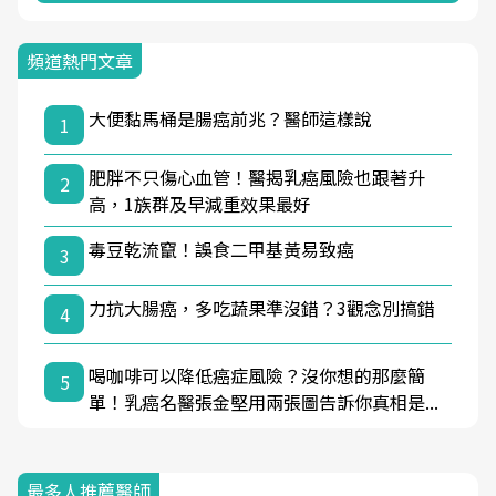
頻道熱門文章
大便黏馬桶是腸癌前兆？醫師這樣說
1
肥胖不只傷心血管！醫揭乳癌風險也跟著升
2
高，1族群及早減重效果最好
毒豆乾流竄！誤食二甲基黃易致癌
3
力抗大腸癌，多吃蔬果準沒錯？3觀念別搞錯
4
喝咖啡可以降低癌症風險？沒你想的那麼簡
5
單！乳癌名醫張金堅用兩張圖告訴你真相是...
最多人推薦醫師