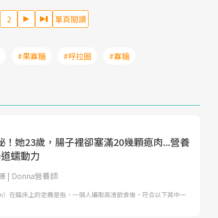
2
單頁閱讀
#果寡糖
#呼拉圈
#寡糖
！她23歲，腸子裡卻塞滿20幾顆瘜肉...營養
腸道蠕動力
 | Donna營養師
pation）在臨床上的定義是指，一個人攝取高渣飲食後，符合以下其中一