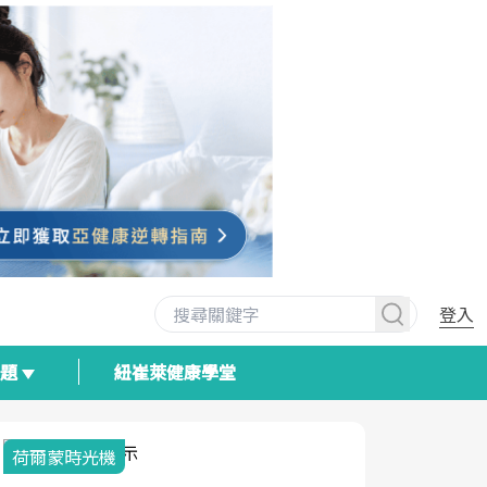
登入
專題
紐崔萊健康學堂
荷爾蒙時光機
2025健檢