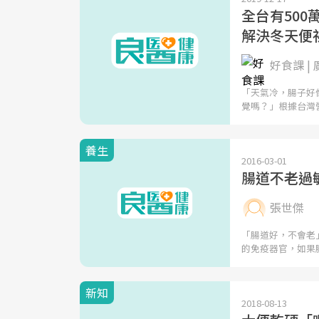
全台有50
解決冬天便
好食課 |
「天氣冷，腸子好
覺嗎？」根據台灣
養生
2016-03-01
腸道不老過
張世傑
「腸道好，不會老
的免疫器官，如果
新知
2018-08-13