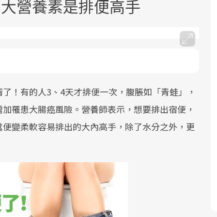
5大營養素是排便高手
了！有的人3、4天才排便一次，腹脹如「青蛙」，
面對超高齡社會的浪潮，台灣正在快速
2025年，就到良醫生活祭體驗「一站式
良醫健康網從「換季的身體變化」出
邁向「健康照護」的新時代。隨著國家
健康新生活」，從講座、體驗到運動，
發，透過醫學觀點與日常感受的對話，
增加罹患大腸癌風險。營養師表示，想要排出宿便，
政策如「健康台灣推動委員會」與「長
全面啟動你的健康革命！
建立對亞健康的認知，進而引導實際的
糞便變柔軟容易排出的大內高手，除了水分之外，更
照3.0」的推進，「預防醫學」已成全民
改善行動。
關注的核心議題。然而，健檢不只是醫
療院所的服務，更是民眾了解自身健康
狀況、啟動健康管理的重要起點。
前往專題
前往專題
前往專題