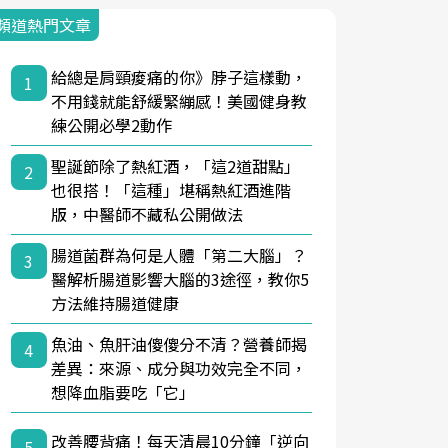
頻道熱門文章
給總是肩頸痠痛的你》脖子這樣動，
1
不用錢就能舒緩緊繃感！美國健身教
練公開必學2動作
聖誕節除了熱紅酒，「這2道甜點」
2
也很搭！「這種」堪稱熱紅酒進階
版，中醫師不藏私公開做法
腸道菌群為何是人體「第二大腦」？
3
醫解析腸道影響大腦的3途徑，教你5
方法維持腸道健康
魚油、魚肝油傻傻分不清？營養師揭
4
差異：來源、成分與功效完全不同，
想降血脂要吃「它」
改善腰背痛！每天清晨10分鐘「逆向
5