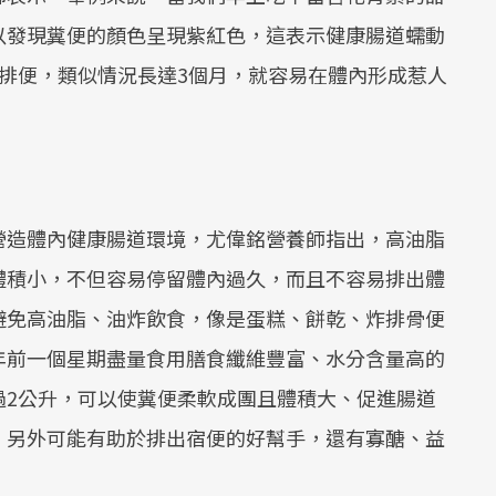
Mute
以發現糞便的顏色呈現紫紅色，這表示健康腸道蠕動
排便，類似情況長達3個月，就容易在體內形成惹人
營造體內健康腸道環境，尤偉銘營養師指出，高油脂
體積小，不但容易停留體內過久，而且不容易排出體
避免高油脂、油炸飲食，像是蛋糕、餅乾、炸排骨便
年前一個星期盡量食用膳食纖維豐富、水分含量高的
過2公升，可以使糞便柔軟成團且體積大、促進腸道
，另外可能有助於排出宿便的好幫手，還有寡醣、益