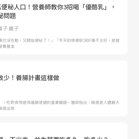
0萬便秘人口！營養師教你3招喝「優酪乳」，
祕問題
 廣子 廣子
像也沒在動，又開始便秘了！」「冬天的排便狀況好像不太好，是錯
營養基金
敏少！養腸計畫這樣做
」，吃對食物是保護腸道健的重要關鍵。醫師指出，腸道是人體最大
腸道出現