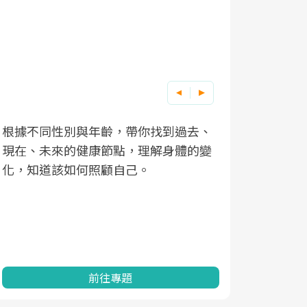
根據不同性別與年齡，帶你找到過去、
因應超高齡
現在、未來的健康節點，理解身體的變
「2025
化，知道該如何照顧自己。
康促進為目
民眾健康的
查、數據分
一起成為台
前往專題