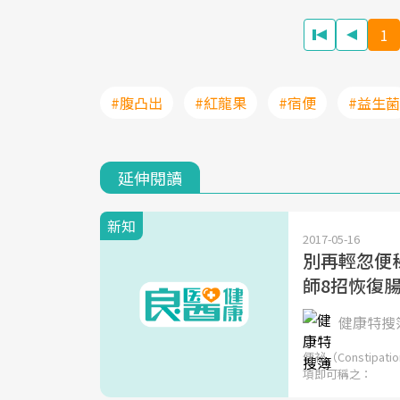
1
#腹凸出
#紅龍果
#宿便
#益生菌
延伸閱讀
新知
2017-05-16
別再輕忽便秘
師8招恢復
健康特搜簿
便祕（Consti
項即可稱之：