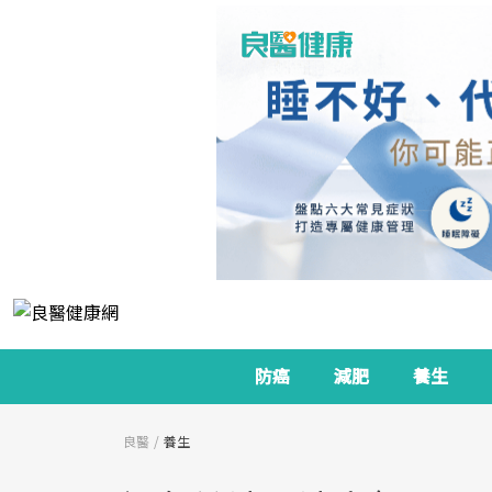
防癌
減肥
養生
良醫
養生