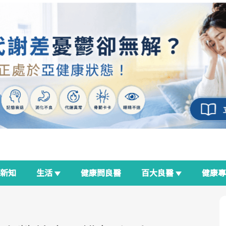
新知
生活
健康問良醫
百大良醫
健康
良醫生活祭
我與健康韌性的距離