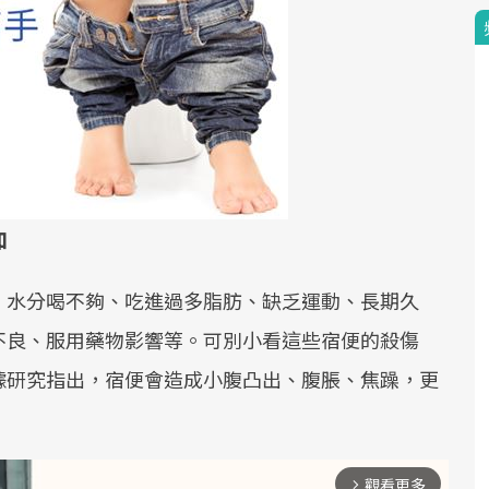
加
、水分喝不夠、吃進過多脂肪、缺乏運動、長期久
不良、服用藥物影響等。可別小看這些宿便的殺傷
據研究指出，宿便會造成小腹凸出、腹脹、焦躁，更
。
觀看更多
arrow_forward_ios