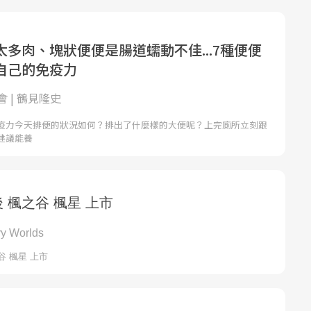
多肉、塊狀便便是腸道蠕動不佳...7種便便
自己的免疫力
 | 鶴見隆史
疫力今天排便的狀況如何？排出了什麼樣的大便呢？上完廁所立刻跟
建議能養