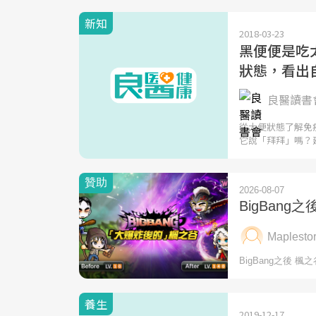
新知
2018-03-23
黑便便是吃太
狀態，看出
良醫讀書會
從大便狀態了解免
它說「拜拜」嗎？
養生
2019-12-17