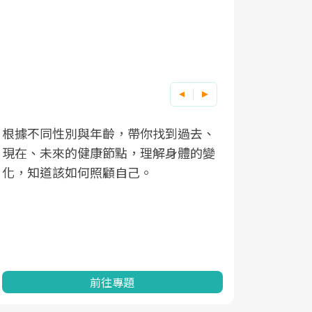
根據不同性別與年齡，帶你找到過去、
因應超高齡
現在、未來的健康節點，理解身體的變
「2025
化，知道該如何照顧自己。
康促進為目
民眾健康的
查、數據分
一起成為台
前往專題