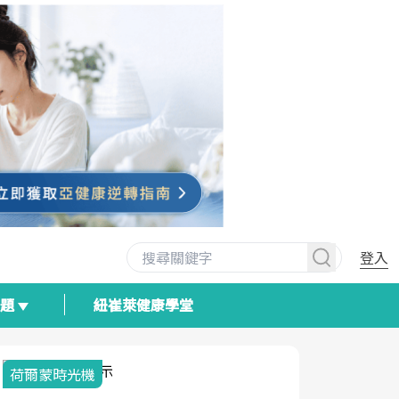
登入
專題
紐崔萊健康學堂
荷爾蒙時光機
2025健檢