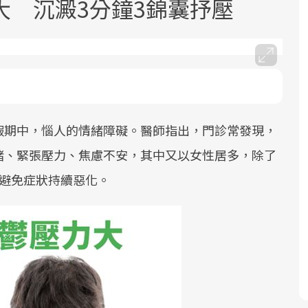
大 沉澱3分鐘3錦囊抒壓
假期中，惱人的情緒障礙。醫師指出，門診常發現，
面對超高齡社會的浪潮，台灣正在快速
2025年，就到良醫生活祭體驗「一站式
良醫健康網從「換季的身體變化」出
邁向「健康照護」的新時代。隨著國家
健康新生活」，從講座、體驗到運動，
發，透過醫學觀點與日常感受的對話，
緒、緊張壓力、焦慮不安，其中又以女性居多，除了
政策如「健康台灣推動委員會」與「長
全面啟動你的健康革命！
建立對亞健康的認知，進而引導實際的
，避免症狀持續惡化。
照3.0」的推進，「預防醫學」已成全民
改善行動。
關注的核心議題。然而，健檢不只是醫
療院所的服務，更是民眾了解自身健康
狀況、啟動健康管理的重要起點。
前往專題
前往專題
前往專題