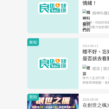
情緒！
精神科醫師
「醫師，你說的我
代人的壓力如影隨
新知
2016-06-13
睡不好、忘東
是否該去看
健談 | 健
現代人生活忙碌，
師吳家碩提醒，長