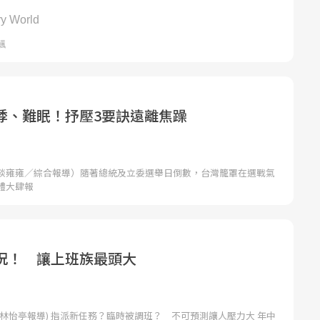
悸、難眠！抒壓3要訣遠離焦躁
談雍雍／綜合報導）隨著總統及立委選舉日倒數，台灣籠罩在選戰氣
體大肆報
況！ 讓上班族最頭大
林怡亭報導) 指派新任務？臨時被調班？ 不可預測讓人壓力大 年中