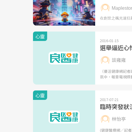
心靈
2016-01-15
選舉逼近心
談雍雍
（優活健康網記者
氛中，報章電視媒
心靈
2017-07-21
臨時突發狀
林怡亭
(健康醫療網／記者