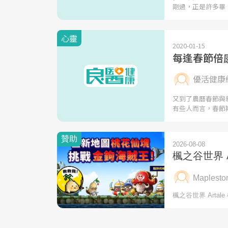
剛過，正是許多畢
心靈
2020-01-15
每逢春節倍
優活健康
又到了農曆春節與
有些人而言，春節