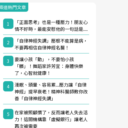
頻道熱門文章
「正面思考」也是一種壓力！朋友心
1
情不好時，最能安慰他的一句話是....
「自律神經失調」壓根不能算是病，
2
不要再相信自律神經名醫！
要讓小孩「動」，不要怕小孩
3
「髒」！舞蹈家許芳宜：身體快樂
了，心智就健康！
淺眠、頭暈、容易累...壓力讓「自律
4
神經」提早衰老！精神科醫師教你改
善「自律神經失調」
在家被照顧慣了，反而讓老人失去活
5
力！這間機構靠「虛擬銀行」讓老人
再次被需要