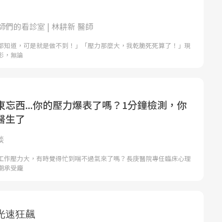
們的看診室 | 林耕新 醫師
都知道，可是就是做不到！」「壓力那麼大，我乾脆死死算了！」現
形，無論
忘西...你的壓力爆表了嗎？1分鐘檢測，你
醫生了
談
工作壓力大，有時覺得忙到喘不過氣來了嗎？長庚醫院專任臨床心理
期承受龐