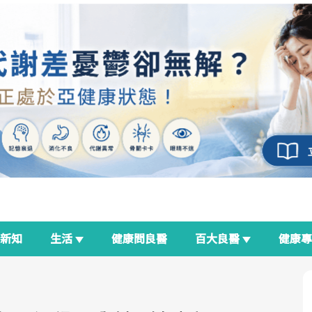
新知
生活
健康問良醫
百大良醫
健康
良醫生活祭
我與健康韌性的距離