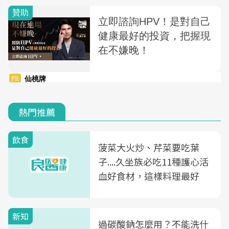
熱門推薦
飲食
菠菜大火炒、芹菜要吃葉
子....久坐族必吃11種護心活
血好食材，這樣料理最好
新知
過碳酸鈉怎麼用？不能洗什