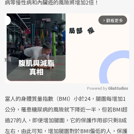
病等慢性病和內臟癌的風險將增加2倍！
觀看更多
arrow_forward_ios
Powered by 
GliaStudios
當人的身體質量指數（BMI）小於24，腿圍每增加1
Mute
公分，罹患糖尿病的風險就下降近一半，但若BMI超
過27的人，即便增加腿圍，它的保護作用卻只剩8成
左右，由此可知，增加腿圍對於BMI偏低的人，保護