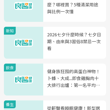
麼？哪裡買？5種清潔用途
與比例一次懂
新知
2026七夕什麼時候？七夕日
期、由來與3習俗8禁忌一次
看
飲食
健身族狂囤的高蛋白神物！
卜蜂、大成...即食雞胸肉十
大排行出爐：第一名平均一
片不到50元
養生
從鼾聲看睡眠健康！新型居