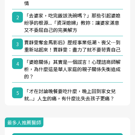
情
「去婆家，吃完飯該洗碗嗎？」那些引起婆媳
2
紛爭的根源...「資深媳婦」教妳：讓婆家滿意
又不委屈自己的完美解方
賈靜雯奪金馬影后》歷經事業低潮、喪父…到
3
重新站起來！賈靜雯：盡力了就不要苛責自己
「婆媳關係」其實是一個謊言！心理諮商師解
4
析，為什麼這是華人家庭的親子關係失衡造成
的？
「才在討論晚餐要吃什麼，晚上回到家女兒
5
就...」人生的痛，有什麼比失去孩子更痛？
最多人推薦醫師