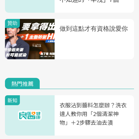
密
熱門推薦
新知
衣服沾到醬料怎麼辦？洗衣
達人教你用「2個清潔神
物」＋2步驟去油去漬