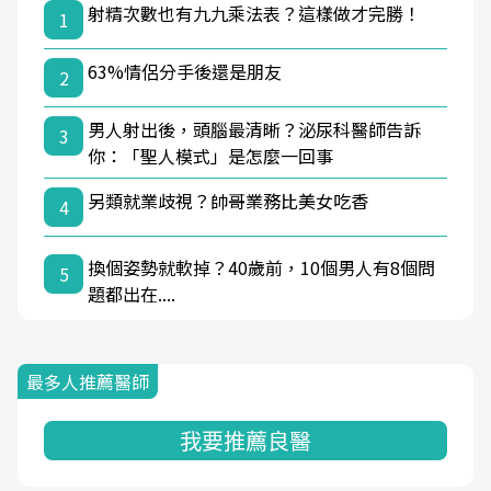
射精次數也有九九乘法表？這樣做才完勝！
1
63%情侶分手後還是朋友
2
男人射出後，頭腦最清晰？泌尿科醫師告訴
3
你：「聖人模式」是怎麼一回事
另類就業歧視？帥哥業務比美女吃香
4
換個姿勢就軟掉？40歲前，10個男人有8個問
5
題都出在....
最多人推薦醫師
我要推薦良醫