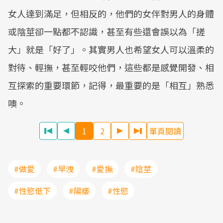
女人達到滿足，但相反的，他們的女伴對男人的身體
或陰莖卻一點都不認識，甚至有些還會誤以為「搓
大」就是「好了」。其實男人也希望女人可以溫柔的
對待、輕撫，甚至輕咬他們，這些都是感覺開發、相
互探索的重要環節，記得，最重要的是「相互」熟悉
噢。
1
2
單頁閱讀
#做愛
#早洩
#愛撫
#陰莖
#性慾低下
#陽痿
#性慾