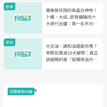
飲食
健身族狂囤的高蛋白神物！
卜蜂、大成...即食雞胸肉十
大排行出爐：第一名平均一
片不到50元
新知
大豆油、調和油還能吃嗎？
苯駢芘風波10大疑問：真正
該避開的是「這種用油方
式」
荷爾蒙時光機