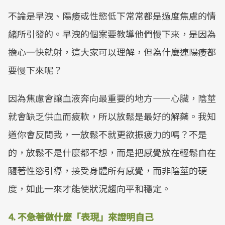
不論是早洩、陽痿或性慾低下常常都是過度焦慮的情
緒所引發的。早洩的個案要教導他們慢下來，是因為
擔心一快就射，這大家可以理解，但為什麼連陽痿都
要慢下來呢？
因為焦慮會讓血液奔向最重要的地方——心臟，陰莖
就會缺乏供血而疲軟，所以放鬆是最好的解藥。我知
道你會反問我，一放鬆不就更欲振疲力的嗎？不是
的，放鬆不是什麼都不想，而是把感覺放在輕鬆自在
隨著性慾引導，接受身體所有感覺，而非陰莖的硬
度，如此一來才能使狀況趨向平和穩定。
4. 不急著做什麼「表現」來證明自己