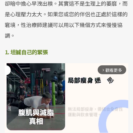
卻暗中擔心早洩出糗。其實這不是生理上的萎靡，而
是心理壓力太大。如果您或您的伴侶也正處於這樣的
窘境，性治療師建議可以用以下幾個方式來慢慢協
調。
1. 坦誠自己的緊張
觀看更多
arrow_forward_ios