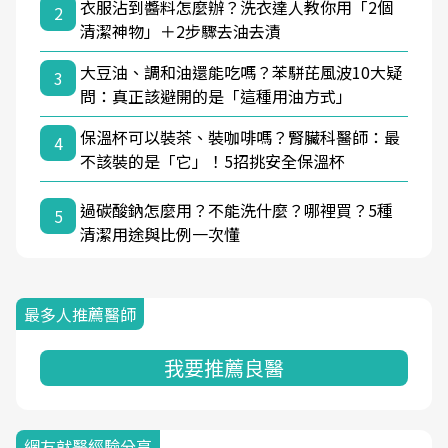
衣服沾到醬料怎麼辦？洗衣達人教你用「2個
2
清潔神物」＋2步驟去油去漬
大豆油、調和油還能吃嗎？苯駢芘風波10大疑
3
問：真正該避開的是「這種用油方式」
保溫杯可以裝茶、裝咖啡嗎？腎臟科醫師：最
4
不該裝的是「它」！5招挑安全保溫杯
過碳酸鈉怎麼用？不能洗什麼？哪裡買？5種
5
清潔用途與比例一次懂
最多人推薦醫師
我要推薦良醫
網友就醫經驗分享