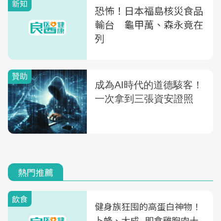
新知
恐怖！日本福島核災食品
輸台 龜甲萬、森永竟在
列
熱門推薦
飲食
健身族狂囤的高蛋白神物！
卜蜂、大成...即食雞胸肉十