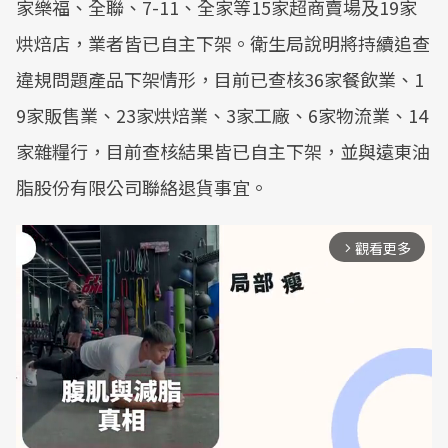
家樂福、全聯、7-11、全家等15家超商賣場及19家
烘焙店，業者皆已自主下架。衛生局說明將持續追查
違規問題產品下架情形，目前已查核36家餐飲業、1
9家販售業、23家烘焙業、3家工廠、6家物流業、14
家雜糧行，目前查核結果皆已自主下架，並與遠東油
脂股份有限公司聯絡退貨事宜。
觀看更多
arrow_forward_ios