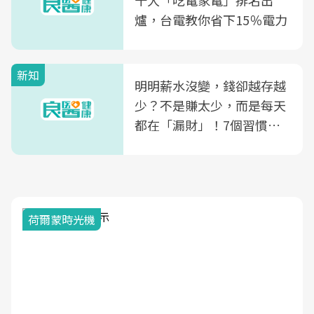
十大「吃電家電」排名出
爐，台電教你省下15％電力
新知
明明薪水沒變，錢卻越存越
少？不是賺太少，而是每天
都在「漏財」！7個習慣一
次看
荷爾蒙時光機