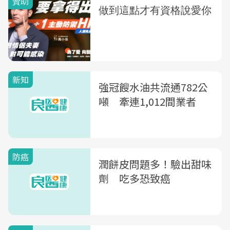
新知
強冠餿水油共流通782公
噸 牽連1,012間業者
防癌
潤餅皮問題多！驗出甜味
劑 吃多恐致癌