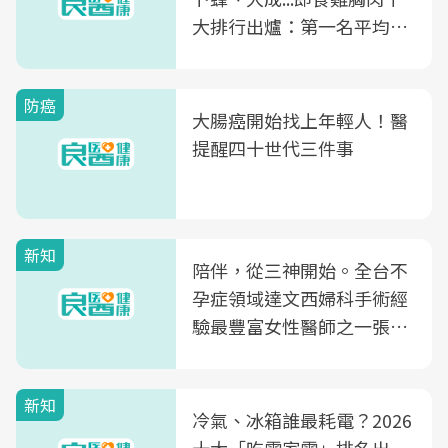
大排行出爐：第一名平均一
片不到50元
防癌
大腸癌開始找上年輕人！醫
提醒四十世代三件事
新知
陪伴，從三神開始。全台不
孕症領域達文西婦科手術經
驗最豐富女性醫師之一張永
玲領軍，打造全台首創「生
殖銀行概念形象館」，攜手
新知
光田醫院建構360度女性健
冷氣、冰箱誰最耗電？2026
康照護生態圈