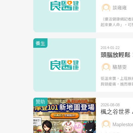
談雍雍
（優活健康網記者
起來要人命」，可
養生
2014-01-22
頭腦放輕鬆
駱慧雯
低溫來襲，上班族
肩頸痠痛，進而導