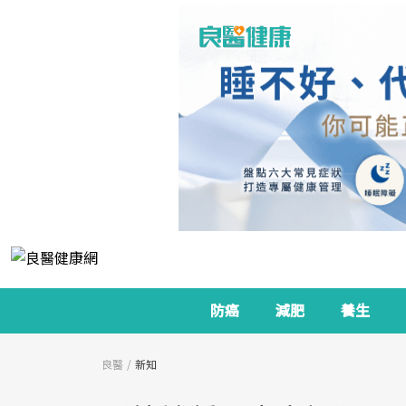
防癌
減肥
養生
良醫
新知