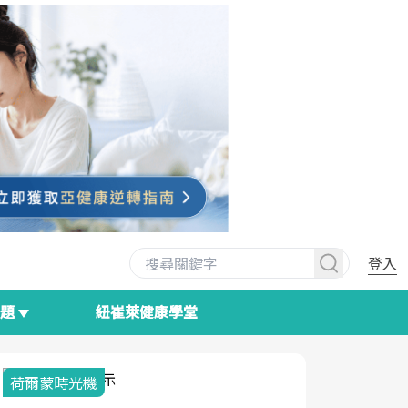
登入
專題
紐崔萊健康學堂
荷爾蒙時光機
2025健檢