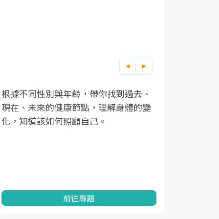
根據不同性別與年齡，帶你找到過去、
因應超高齡
現在、未來的健康節點，理解身體的變
「2025
化，知道該如何照顧自己。
康促進為目
民眾健康的
查、數據分
一起成為台
前往專題