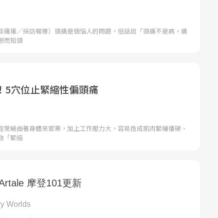
談雍雍／採訪報導）頭痛是個惱人的問題，俗話說「頭痛不是病，痛
想而知頭
！5穴位止緊縮性偏頭痛
經常蜷曲著身體來禦寒，加上工作壓力大，容易造成肌肉緊繃僵硬、
致「緊縮