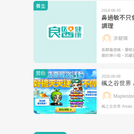
養生
2018-08-30
鼻過敏不只
調理
洪毓琪
長期偏頭痛、暈眩
歲的陳小姐，因嚴