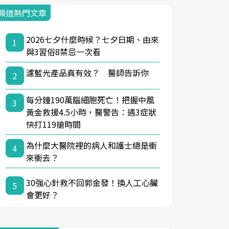
頻道熱門文章
2026七夕什麼時候？七夕日期、由來
1
與3習俗8禁忌一次看
濾藍光產品真有效？ 醫師告訴你
2
每分鐘190萬腦細胞死亡！把握中風
3
黃金救援4.5小時，醫警告：遇3症狀
快打119搶時間
為什麼大醫院裡的病人和護士總是衝
4
來衝去？
30強心針救不回郭金發！換人工心臟
5
會更好？