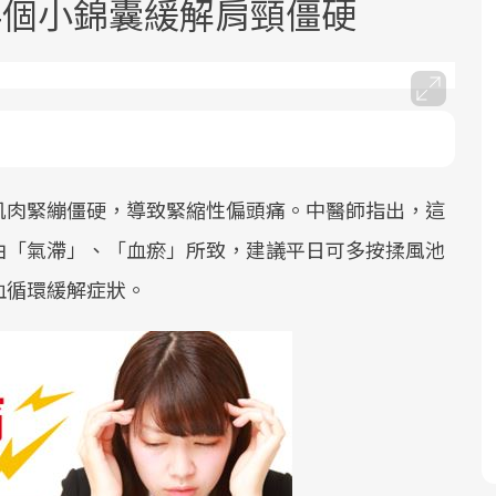
4個小錦囊緩解肩頸僵硬
肌肉緊繃僵硬，導致緊縮性偏頭痛。中醫師指出，這
面對超高齡社會的浪潮，台灣正在快速
2025年，就到良醫生活祭體驗「一站式
良醫健康網從「換季的身體變化」出
邁向「健康照護」的新時代。隨著國家
健康新生活」，從講座、體驗到運動，
發，透過醫學觀點與日常感受的對話，
由「氣滯」、「血瘀」所致，建議平日可多按揉風池
政策如「健康台灣推動委員會」與「長
全面啟動你的健康革命！
建立對亞健康的認知，進而引導實際的
血循環緩解症狀。
照3.0」的推進，「預防醫學」已成全民
改善行動。
關注的核心議題。然而，健檢不只是醫
療院所的服務，更是民眾了解自身健康
狀況、啟動健康管理的重要起點。
前往專題
前往專題
前往專題