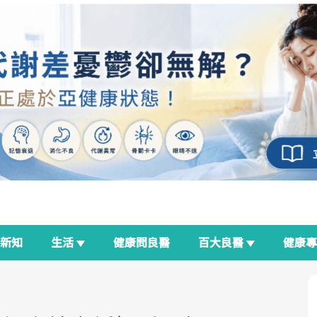
新知
生活
健康問良醫
百大良醫
健康
良醫生活祭
我與健康韌性的距離