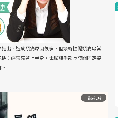
平指出，造成頭痛原因很多，但緊縮性偏頭痛最常
包括：經常縮著上半身，電腦族手部長時間固定姿
群。
觀看更多
arrow_forward_ios