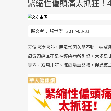
緊縮性偏頭痛太抓狂！
撰文者：
張世傑
2017-03-31
天氣忽冷忽熱，民眾常因久坐不動，造成
類偏頭痛並不是神經疾病所引起，大多是
等穴，或用川芎、陳皮活血藥膳，促進氣