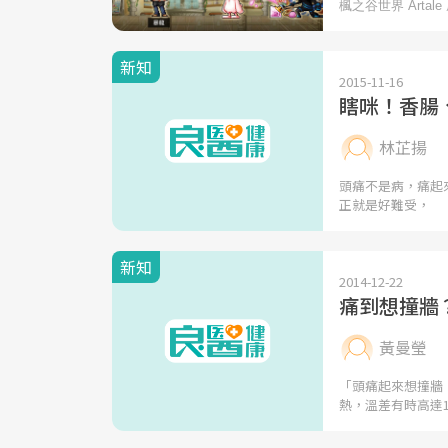
新知
2015-11-16
瞎咪！香腸
林芷揚
頭痛不是病，痛起來
正就是好難受，
新知
2014-12-22
痛到想撞牆
黃曼瑩
「頭痛起來想撞牆
熱，溫差有時高達1