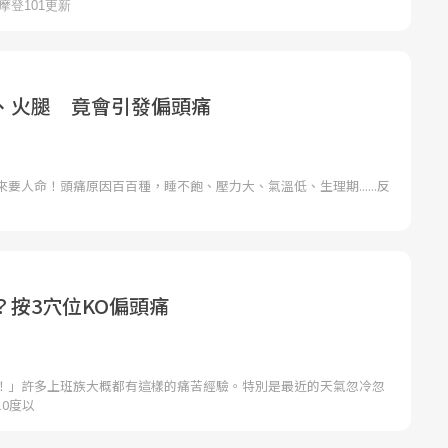
、火腿 竟會引發偏頭痛
要人命！頭痛原因百百種，睡不飽、壓力大、氣溫低、生理期......反
？按3穴位KO偏頭痛
！」許多上班族大概都有這樣的痛苦經驗。特別是最近的天氣忽冷忽
0度以