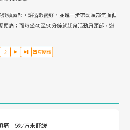
熱敷頸肩部，讓循環變好，並進一步帶動頭部氣血循
善偏頭痛；而每坐40至50分鐘就起身活動肩頸部，避
2
單頁閱讀
頭痛 5妙方來舒緩