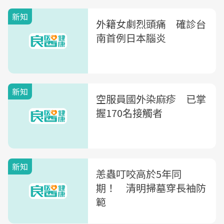
新知
外籍女劇烈頭痛 確診台
南首例日本腦炎
新知
空服員國外染麻疹 已掌
握170名接觸者
新知
恙蟲叮咬高於5年同
期！ 清明掃墓穿長袖防
範