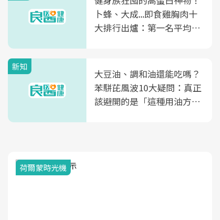
健身族狂囤的高蛋白神物！
卜蜂、大成...即食雞胸肉十
大排行出爐：第一名平均一
片不到50元
新知
大豆油、調和油還能吃嗎？
苯駢芘風波10大疑問：真正
該避開的是「這種用油方
式」
荷爾蒙時光機