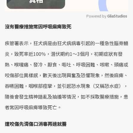
Powered by 
GliaStudios
沒有醫療措施常因呼吸麻痺致死
Mute
疾管署表示，狂犬病是由狂犬病病毒引起的一種急性腦脊髓
炎，致死率近100％，潛伏期約1～3個月，初期症狀有發
熱、喉嚨痛、發冷、厭食、嘔吐、呼吸困難、咳嗽、頭痛或
咬傷部位異樣感，數天後出現興奮及恐懼現象，然後麻痺、
吞嚥困難，咽喉部痙攣，並引起恐水現象（又稱恐水症），
隨後會發生精神錯亂及抽搐等情況，如不採取醫療措施，患
者常因呼吸麻痺導致死亡。
遭咬傷先清傷口消毒再速就醫