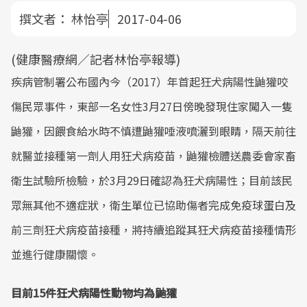
撰文者：
林怡亭
2017-04-06
(健康醫療網／記者林怡亭報導)
疾病管制署公布國內今（2017）年首起狂犬病陽性鼬獾咬
傷民眾事件，東部一名女性3月27日傍晚發現住家闖入一隻
鼬獾，因餵食給水時不慎遭鼬獾唾液噴灑到眼睛，隔天前往
就醫並接種第一劑人用狂犬病疫苗，鼬獾檢體送農委會家畜
衛生試驗所檢驗，於3月29日確認為狂犬病陽性；目前該民
眾無其他不適症狀，衛生單位已協助傷者完成免疫球蛋白及
前三劑狂犬病疫苗接種，將持續追蹤其狂犬病疫苗接種情形
並進行健康關懷。
目前15件狂犬病陽性動物均為鼬獾