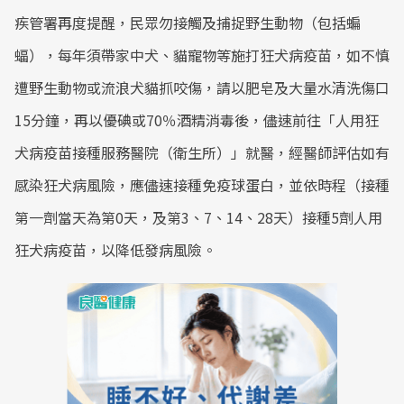
疾管署再度提醒，民眾勿接觸及捕捉野生動物（包括蝙
蝠），每年須帶家中犬、貓寵物等施打狂犬病疫苗，如不慎
遭野生動物或流浪犬貓抓咬傷，請以肥皂及大量水清洗傷口
15分鐘，再以優碘或70％酒精消毒後，儘速前往「人用狂
犬病疫苗接種服務醫院（衛生所）」就醫，經醫師評估如有
感染狂犬病風險，應儘速接種免疫球蛋白，並依時程（接種
第一劑當天為第0天，及第3、7、14、28天）接種5劑人用
狂犬病疫苗，以降低發病風險。