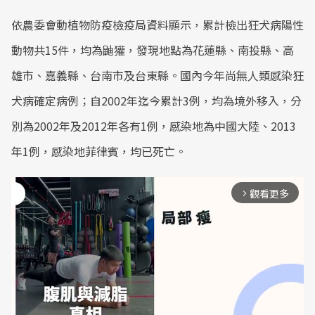
依農委會動植物防疫檢疫局資料顯示，累計檢出狂犬病陽性
動物共15件，均為鼬獾，發現地點為花蓮縣、南投縣、高
雄市、嘉義縣、台南市及台東縣。國內今年尚無人類感染狂
犬病確定病例；自2002年迄今累計3例，均為境外移入，分
別為2002年及2012年各有1例，感染地為中國大陸、2013
年1例，感染地菲律賓，均已死亡。
觀看更多
arrow_forward_ios