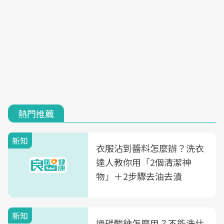
熱門推薦
新知
衣服沾到醬料怎麼辦？洗衣
達人教你用「2個清潔神
物」＋2步驟去油去漬
新知
過碳酸鈉怎麼用？不能洗什