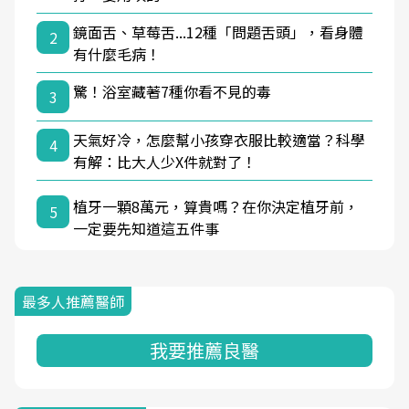
鏡面舌、草莓舌...12種「問題舌頭」，看身體
2
有什麼毛病！
驚！浴室藏著7種你看不見的毒
3
天氣好冷，怎麼幫小孩穿衣服比較適當？科學
4
有解：比大人少X件就對了！
植牙一顆8萬元，算貴嗎？在你決定植牙前，
5
一定要先知道這五件事
最多人推薦醫師
我要推薦良醫