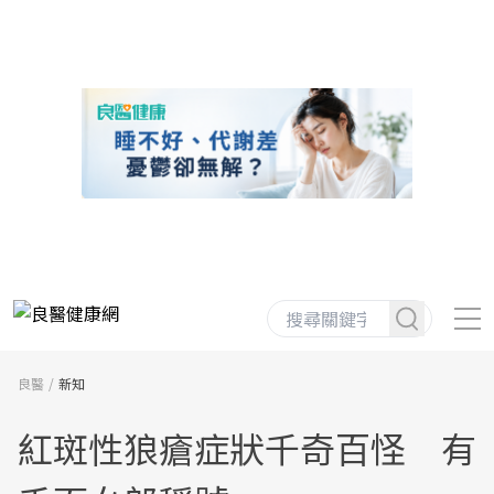
良醫
新知
紅斑性狼瘡症狀千奇百怪 有