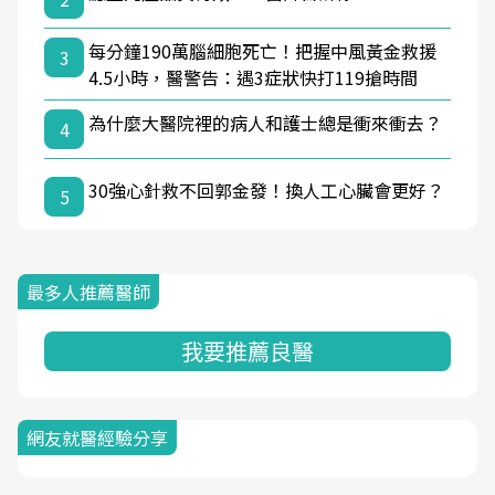
每分鐘190萬腦細胞死亡！把握中風黃金救援
3
4.5小時，醫警告：遇3症狀快打119搶時間
為什麼大醫院裡的病人和護士總是衝來衝去？
4
30強心針救不回郭金發！換人工心臟會更好？
5
最多人推薦醫師
我要推薦良醫
網友就醫經驗分享