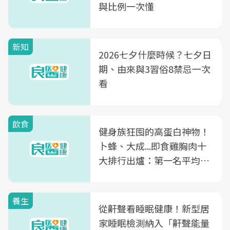
與比例一次懂
新知
2026七夕什麼時候？七夕日
期、由來與3習俗8禁忌一次
看
飲食
健身族狂囤的高蛋白神物！
卜蜂、大成...即食雞胸肉十
大排行出爐：第一名平均一
片不到50元
養生
從鼾聲看睡眠健康！新型居
家睡眠檢測納入「鼾聲能量