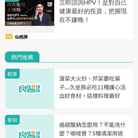
熱門推薦
飲食
菠菜大火炒、芹菜要吃葉
子....久坐族必吃11種護心活
血好食材，這樣料理最好
新知
過碳酸鈉怎麼用？不能洗什
麼？哪裡買？5種清潔用途