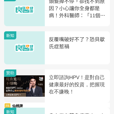
頭髮掉不停，卻找不到原
因？小心讓你全身都是
病！外科醫師：「11個症
狀」檢驗你是否已罹病
新知
反覆嘴破好不了？恐貝歇
氏症惹禍
新知