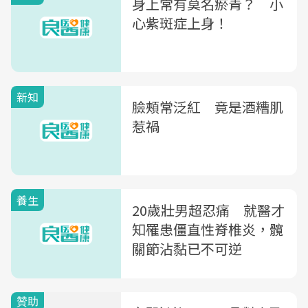
身上常有莫名瘀青？ 小
心紫斑症上身！
新知
臉頰常泛紅 竟是酒糟肌
惹禍
養生
20歲壯男超忍痛 就醫才
知罹患僵直性脊椎炎，髖
關節沾黏已不可逆