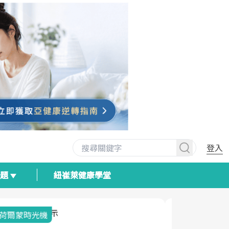
登入
專題
紐崔萊健康學堂
2025健檢服務大調查