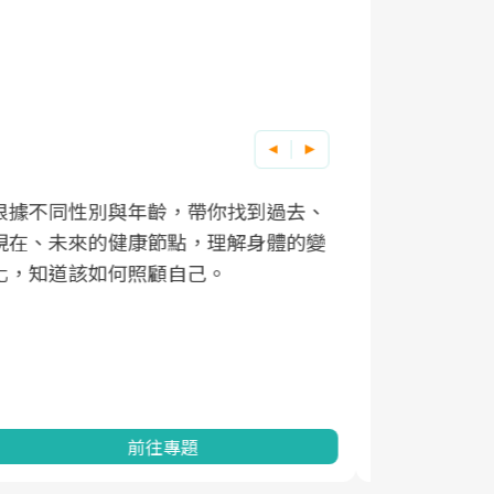
因應超高齡社會來臨，良醫健康網推動
「2025年健檢服務大調查」，以倡議健
康促進為目的，深耕健康篩檢之於台灣
民眾健康的關鍵角色，並透過問卷調
查、數據分析進行全年度報導。邀請您
一起成為台灣健康促進的推手之一！
前往專題