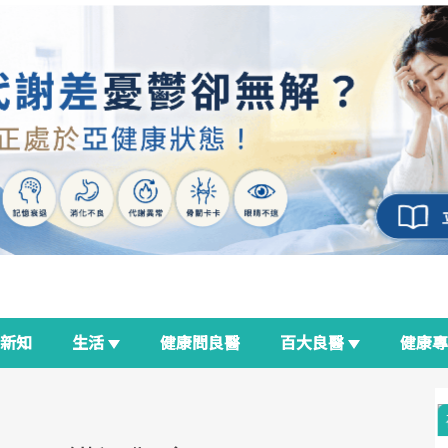
新知
生活
健康問良醫
百大良醫
健康
良醫生活祭
我與健康韌性的距離
荷爾蒙時光機