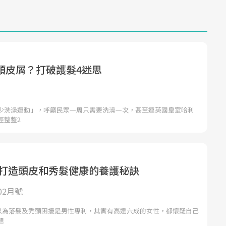
頭皮屑？打破護髮4迷思
少洗澡運動」，呼籲民眾一周只需要洗澡一次，甚至連英國皇室哈利
經整整2
 打造頭皮和秀髮健康的養護秘訣
02月號
號)以為落髮及禿頭困擾是男性專利，其實有高達六成的女性，都懷疑自己
題