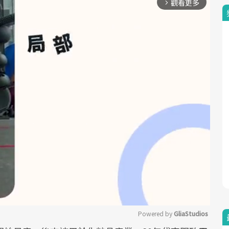
觀看更多
arrow_forward_ios
Powered by 
GliaStudios