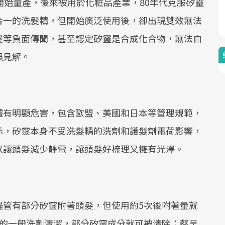
開始量產，後來被用於化粧品產業，80年代克服矽靈
Mute
合一的洗髮精，但開始廣泛使用後，卻出現雙效無法
髮等負面傳聞，甚至認定矽靈是合成化合物，無法自
誤見解。
體有明顯危害，包含歐盟、美國和日本等管理規範，
示，矽靈本身不受洗髮精的洗劑和護髮劑電荷影響，
以讓頭髮減少靜電，讓頭髮好梳理又擁有光澤。
儘管有部分矽靈附著頭髮，但使用約5次後附著量就
分的一般洗劑清潔，部分矽靈成分就可被清除；蔡呈