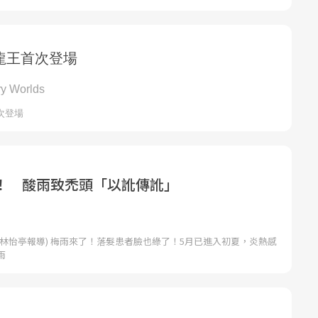
！ 酸雨致禿頭「以訛傳訛」
者林怡亭報導) 梅雨來了！落髮患者臉也綠了！5月已進入初夏，炎熱感
雨