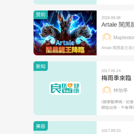
新知
2017-05-24
梅雨季來臨
林怡亭
(健康醫療網／記
開始出現、午後陣
美容
2017-09-20