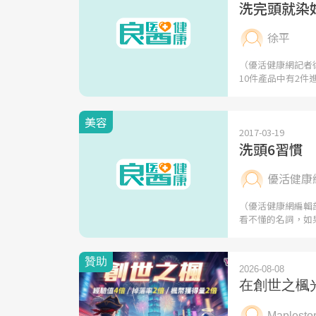
洗完頭就染
徐平
（優活健康網記者
10件產品中有2件
美容
2017-03-19
洗頭6習慣
優活健康
（優活健康網編輯
看不懂的名詞，如