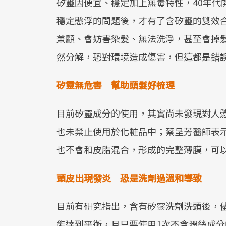
矽靈因便宜、穩定加上無毒特性，40年代
穩定懸浮的問題後，才有了含矽靈的雙效
兼顧、會妨害染髮、無法洗淨，甚至會掉
然分解，恐對環境造成傷害，但這都是錯
矽靈無危害 幫助頭髮好梳理
目前矽靈成分的使用，其實尚未發現對人
也未禁止使用於化粧品中；蔡呈芳醫師表
也不會和皮脂混合，形成的完整薄膜，可
頭皮出現發炎 恐是洗劑過溫和導致
目前有研究指出，含有矽靈洗劑洗頭後，
能達到平衡，且只要使用1次不含潤絲成