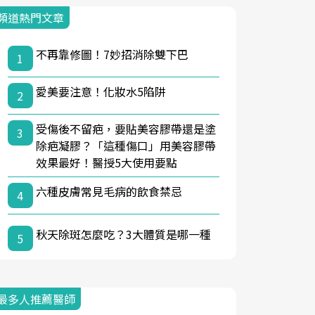
頻道熱門文章
不再靠修圖！7妙招消除雙下巴
1
愛美要注意！化妝水5陷阱
2
受傷後不留疤，要貼美容膠帶還是塗
3
除疤凝膠？「這種傷口」用美容膠帶
效果最好！醫授5大使用要點
六種皮膚常見毛病的飲食禁忌
4
秋天除斑怎麼吃？3大體質是哪一種
5
最多人推薦醫師