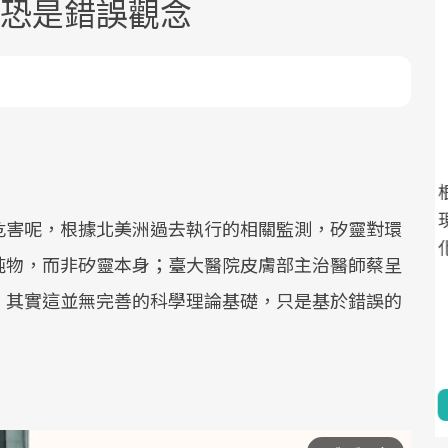
 恐是錯誤觀念
面對超高齡社會的浪潮，台灣正在快速
2025年，就到良醫生活祭體驗「一站式
良醫健康網從「換季的身體變化」出
根據不同性別與年齡，帶你找到過去、
邁向「健康照護」的新時代。隨著國家
健康新生活」，從講座、體驗到運動，
發，透過醫學觀點與日常感受的對話，
現在、未來的健康節點，理解身體的變
危害呢，根據北美洲過去執行的相關監測，矽靈對環
政策如「健康台灣推動委員會」與「長
全面啟動你的健康革命！
建立對亞健康的認知，進而引導實際的
化，知道該如何照顧自己。
純物，而非矽靈本身；臺大醫院皮膚部主治醫師蔡呈
照3.0」的推進，「預防醫學」已成全民
改善行動。
，其實這並無完善的科學理論基礎，只是基於錯誤的
關注的核心議題。然而，健檢不只是醫
療院所的服務，更是民眾了解自身健康
狀況、啟動健康管理的重要起點。
前往專題
前往專題
前往專題
前往專題