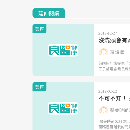
延伸閱讀
美容
2013-12-27
沒洗頭會有
羅詩樺
英國近年來提倡「
王子都坦言最長曾
美容
2017-02-12
不可不知！
醫美時尚
(醫美時尚02月
面臨過度落髮的問