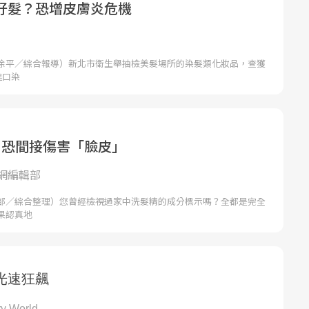
好髮？恐增皮膚炎危機
徐平／綜合報導）新北市衛生舉抽檢美髮場所的染髮類化妝品，查獲
進口染
 恐間接傷害「臉皮」
網編輯部
部／綜合整理）您曾經檢視過家中洗髮精的成分標示嗎？全都是完全
果認真地