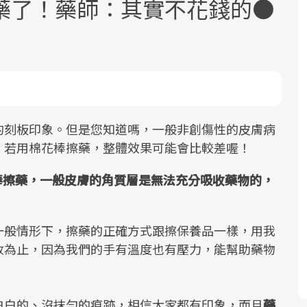
藥了！藥師：其實不花錢的●
的刻板印象。但是您知道嗎，一般非創傷性的皮膚病
面對超高齡社會的浪潮，台灣正在快速
2025年，就到良醫生活祭體驗「一站式
良醫健康網從「換季的身體變化」出
，若用棉花棒擦藥，整體效果可能會比較差喔！
邁向「健康照護」的新時代。隨著國家
健康新生活」，從講座、體驗到運動，
發，透過醫學觀點與日常感受的對話，
政策如「健康台灣推動委員會」與「長
全面啟動你的健康革命！
建立對亞健康的認知，進而引導實際的
棉花棒擦藥，一般皮膚的角質層是無法充分吸收藥物的，
照3.0」的推進，「預防醫學」已成全民
改善行動。
關注的核心議題。然而，健檢不只是醫
療院所的服務，更是民眾了解自身健康
一般情形下，擦藥的正確方式跟擦保養品一樣，用我
狀況、啟動健康管理的重要起點。
收為止，因為我們的手有溫度也有壓力，能幫助藥物
前往專題
前往專題
前往專題
白白的、沒抹勻的痕跡，相信大家都有印象，而且
藥