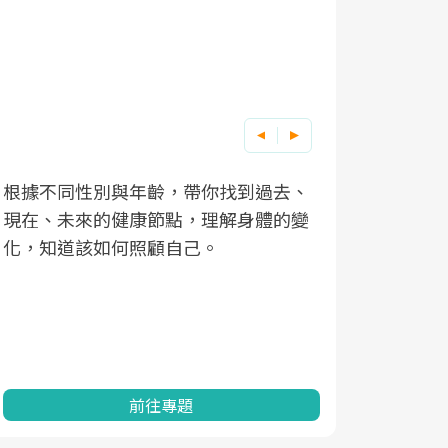
根據不同性別與年齡，帶你找到過去、
因應超高齡
現在、未來的健康節點，理解身體的變
「2025
化，知道該如何照顧自己。
康促進為目
民眾健康的
查、數據分
一起成為台
前往專題