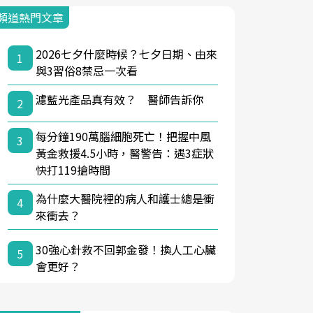
頻道熱門文章
2026七夕什麼時候？七夕日期、由來
1
與3習俗8禁忌一次看
濾藍光產品真有效？ 醫師告訴你
2
每分鐘190萬腦細胞死亡！把握中風
3
黃金救援4.5小時，醫警告：遇3症狀
快打119搶時間
為什麼大醫院裡的病人和護士總是衝
4
來衝去？
30強心針救不回郭金發！換人工心臟
5
會更好？