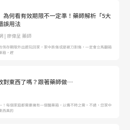
」為何看有效期限不一定準！藥師解析「5大
錯誤用法
 | 廖偉呈 藥師
有保存期限外出遊玩回家，家中跌傷或是被刀割傷，一定會立馬翻箱
藥箱，趕
放對東西了嗎？跟著藥師做…
一！每個家庭都需要擁有一個醫藥箱，以備不時之需。不過，您家中
東西真的