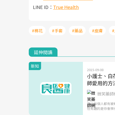
LINE ID：
True Health
#棉花
#手套
#藥品
#皮膚
延伸閱讀
新知
2015-09-08
小護士、白
師愛用的方
微笑藥師網
想必每個人都有被
但有趣的是你會擦