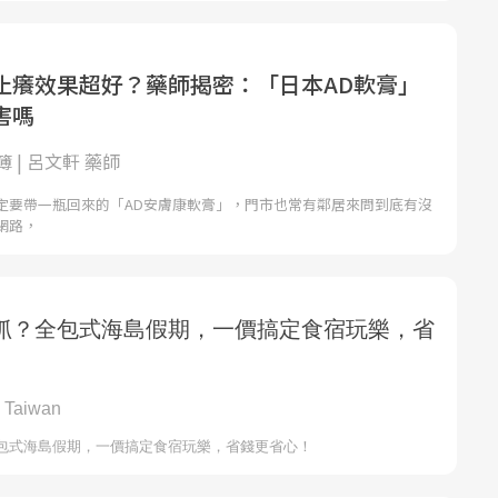
止癢效果超好？藥師揭密：「日本AD軟膏」
害嗎
 | 呂文軒 藥師
定要帶一瓶回來的「AD安膚康軟膏」，門市也常有鄰居來問到底有沒
網路，