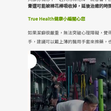
膏還可能被棉花棒吸收掉，延後治癒的時
True Health健康小編關心您
如果潔癖很嚴重，無法突破心理障礙，覺
手，建議可以戴上薄的醫用手套來擦藥，