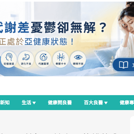
新知
生活
健康問良醫
百大良醫
健康
良醫生活祭
我與健康韌性的距離