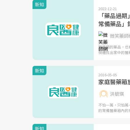
新知
2022-12-21
「藥品過期
常備藥品」
微笑藥師網
醫藥箱的藥品，也
倒櫃找出家中的醫
新知
2016-05-05
家庭醫藥箱
洪毓琪
不怕一萬，只怕萬
的常備醫藥箱內的
新知