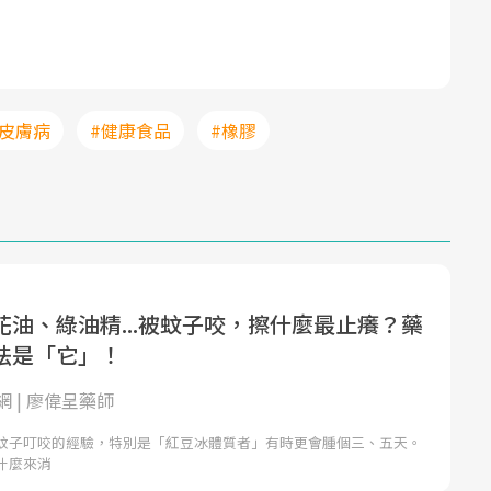
#皮膚病
#健康食品
#橡膠
花油、綠油精...被蚊子咬，擦什麼最止癢？藥
法是「它」！
 | 廖偉呈藥師
蚊子叮咬的經驗，特別是「紅豆冰體質者」有時更會腫個三、五天。
什麼來消