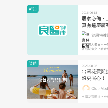
新知
2016-06-15
居家必備、
真有這麼厲
健康特搜簿
常常有人去日本一
賣這玩意兒？看看