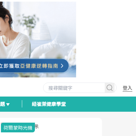
登入
專題
紐崔萊健康學堂
荷爾蒙時光機
2025健檢