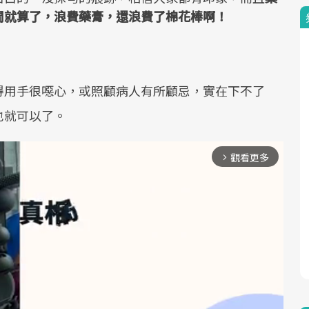
間就算了，浪費藥膏，還浪費了棉花棒啊！
得用手很噁心，或照顧病人有所顧忌，實在下不了
也就可以了。
觀看更多
arrow_forward_ios