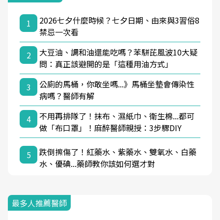
2026七夕什麼時候？七夕日期、由來與3習俗8
1
禁忌一次看
大豆油、調和油還能吃嗎？苯駢芘風波10大疑
2
問：真正該避開的是「這種用油方式」
公廁的馬桶，你敢坐嗎...》馬桶坐墊會傳染性
3
病嗎？醫師有解
不用再排隊了！抹布、濕紙巾、衛生棉...都可
4
做「布口罩」！麻醉醫師親授：3步驟DIY
跌倒擦傷了！紅藥水、紫藥水、雙氧水、白藥
5
水、優碘...藥師教你該如何選才對
最多人推薦醫師