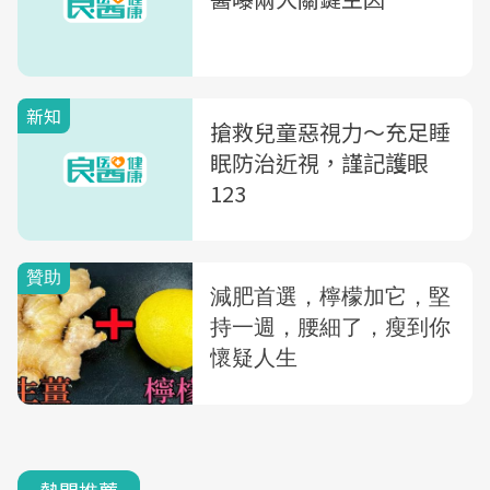
新知
搶救兒童惡視力～充足睡
眠防治近視，謹記護眼
123