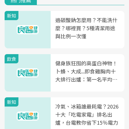
熱門推薦
新知
過碳酸鈉怎麼用？不能洗什
麼？哪裡買？5種清潔用途
與比例一次懂
飲食
健身族狂囤的高蛋白神物！
卜蜂、大成...即食雞胸肉十
大排行出爐：第一名平均一
片不到50元
新知
冷氣、冰箱誰最耗電？2026
十大「吃電家電」排名出
爐，台電教你省下15％電力