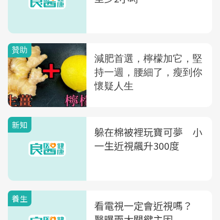
新知
躲在棉被裡玩寶可夢 小
一生近視飆升300度
養生
看電視一定會近視嗎？
醫曝兩大關鍵主因