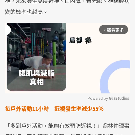
視，未來發生高度近視、白內障、青光眼、視網膜病
變的機率也越高。
觀看更多
arrow_forward_ios
Powered by 
GliaStudios
每戶外活動11小時 近視發生率
減少
55％
Mute
「多到戶外活動，能夠有效預防近視！」翁林仲理事