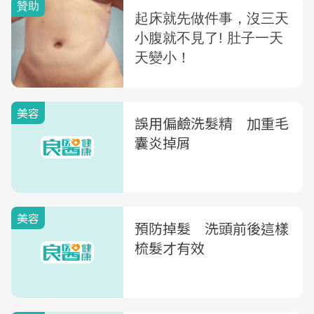
美容
誤用偏鹼洗髮精 加重毛
囊炎掉屑
美容
預防掉髮 洗頭前後這樣
梳髮才有效