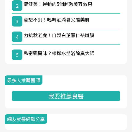
健健美！運動的5個超激美容效果
2
意想不到！喝啤酒消暑又能美肌
3
力抗秋老虎！自製白芷薏仁祛斑膜
4
私密飄異味？檸檬水坐浴除臭大師
5
最多人推薦醫師
我要推薦良醫
網友就醫經驗分享