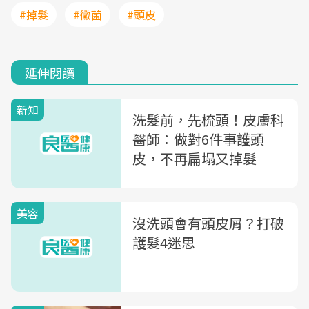
#掉髮
#黴菌
#頭皮
延伸閱讀
新知
洗髮前，先梳頭！皮膚科
醫師：做對6件事護頭
皮，不再扁塌又掉髮
美容
沒洗頭會有頭皮屑？打破
護髮4迷思