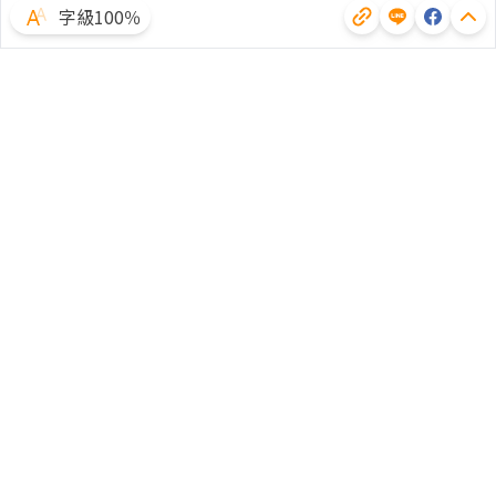
字級100％
體驗試用
廣告合作
文章授權