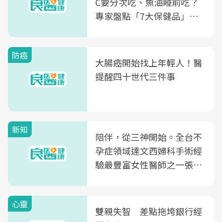
C要分次吃、魚油睡前吃？
專家盤點「7大保健品」的
正確吃法，你能答對幾個
防癌
大腸癌開始找上年輕人！醫
提醒四十世代三件事
新知
陪伴，從三神開始。全台不
孕症領域達文西婦科手術經
驗最豐富女性醫師之一張永
玲領軍，打造全台首創「生
殖銀行概念形象館」，攜手
心靈
光田醫院建構360度女性健
雙親失智 差點拖垮銀行經
康照護生態圈