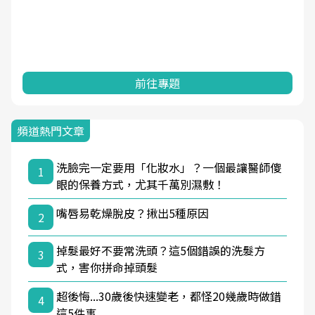
前往專題
頻道熱門文章
洗臉完一定要用「化妝水」？一個最讓醫師傻
1
眼的保養方式，尤其千萬別濕敷！
嘴唇易乾燥脫皮？揪出5種原因
2
掉髮最好不要常洗頭？這5個錯誤的洗髮方
3
式，害你拼命掉頭髮
超後悔...30歲後快速變老，都怪20幾歲時做錯
4
這5件事