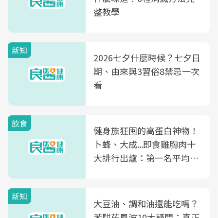
整教學
新知
2026七夕什麼時候？七夕日
期、由來與3習俗8禁忌一次
看
飲食
健身族狂囤的高蛋白神物！
卜蜂、大成...即食雞胸肉十
大排行出爐：第一名平均一
片不到50元
新知
大豆油、調和油還能吃嗎？
苯駢芘風波10大疑問：真正