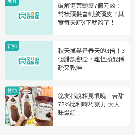
美容
破解傷害頭髮7個元凶：
常梳頭髮會刺激頭皮？其
實每天疏X下就夠了！
新知
秋天掉髮是春天的3倍！3
個錯誤觀念，難怪頭髮稀
疏又乾燥