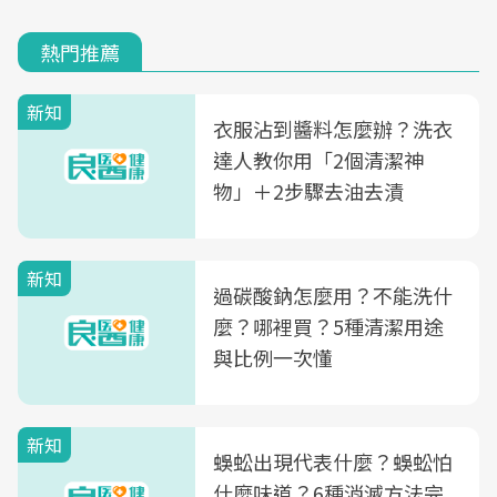
熱門推薦
新知
衣服沾到醬料怎麼辦？洗衣
達人教你用「2個清潔神
物」＋2步驟去油去漬
新知
過碳酸鈉怎麼用？不能洗什
麼？哪裡買？5種清潔用途
與比例一次懂
新知
蜈蚣出現代表什麼？蜈蚣怕
什麼味道？6種消滅方法完