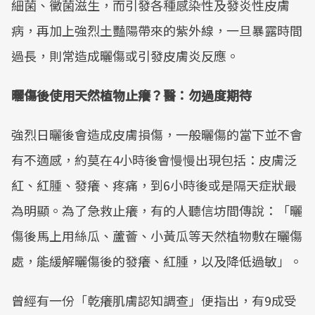
細菌、黴菌滋生，而引發各種感染性及發炎性皮膚
病，再加上強烈土豔陽帶來的紫外線，一旦暴露時間
過長，則常造成曬傷或引發皮膚炎反應。
曬傷後使用天然植物止癢？醫：勿過度期待
強烈日曬後會造成皮膚損傷，一般曬傷的當下並不會
有不適感，約莫在4小時後會慢慢出現包括：皮膚泛
紅、紅腫、發癢、疼痛，到6小時後或是隔天症狀最
為明顯。為了急救止癢，有的人聽信坊間傳說：「曬
傷後馬上用絲瓜、蘆薈、小黃瓜等天然植物敷在曬傷
處，能緩解曬傷後的發癢、紅腫，以及降低過敏」。
曾經有一份「乾癢肌膚認知調查」便指出，有9成受