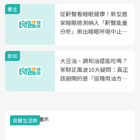
養生
從鼾聲看睡眠健康！新型居
家睡眠檢測納入「鼾聲能量
分析」揪出睡眠呼吸中止症
風險
新知
大豆油、調和油還能吃嗎？
苯駢芘風波10大疑問：真正
該避開的是「這種用油方
式」
我與健康韌性的距離