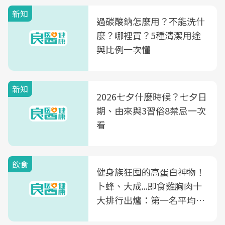
新知
過碳酸鈉怎麼用？不能洗什
麼？哪裡買？5種清潔用途
與比例一次懂
新知
2026七夕什麼時候？七夕日
期、由來與3習俗8禁忌一次
看
飲食
健身族狂囤的高蛋白神物！
卜蜂、大成...即食雞胸肉十
大排行出爐：第一名平均一
片不到50元