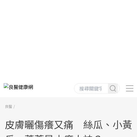
良醫
皮膚曬傷癢又痛 絲瓜、小黃