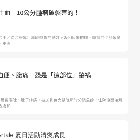
吐血 10公分腫瘤破裂害的！
徐平／綜合報導）高齡95歲的劉姓阿嬤因反覆的胸、腹痛並伴隨著劇
，由家
血便、腹痛 恐是「這部位」肇禍
因反覆嘔吐、肚子疼痛，被送到台大醫院新竹分院急診，住院後開始解
皮膚和