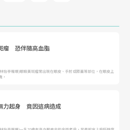
斑瘤 恐伴隨高血脂
者林怡亭報導)眼瞼黃斑瘤常出現在眼皮、手肘或膝蓋等部位，在眼皮上
塊，
無力起身 竟因這病造成
者林怡亭報導)一名70歲有高血壓病史的余姓老翁，早晨起床上廁所時突