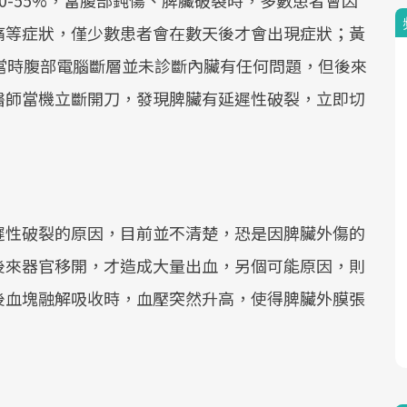
0-55%，當腹部鈍傷、脾臟破裂時，多數患者會因
痛等症狀，僅少數患者會在數天後才會出現症狀；黃
當時腹部電腦斷層並未診斷內臟有任何問題，但後來
醫師當機立斷開刀，發現脾臟有延遲性破裂，立即切
遲性破裂的原因，目前並不清楚，恐是因脾臟外傷的
後來器官移開，才造成大量出血，另個可能原因，則
後血塊融解吸收時，血壓突然升高，使得脾臟外膜張