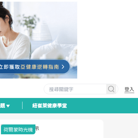
登入
專題
紐崔萊健康學堂
荷爾蒙時光機
2025健檢