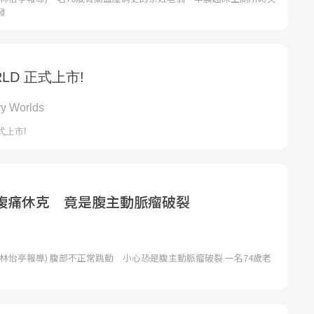
發
腹痛休克 竟是腹主動脈瘤破裂
林怡亭報導) 腹部不正常跳動 小心恐是腹主動脈瘤破裂 一名74歲老