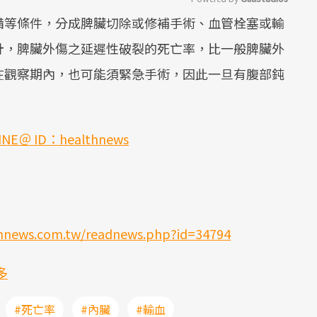
備等條件，分成脾臟切除或修補手術、血管栓塞或輸
Mute
計，脾臟外傷之延遲性破裂的死亡率，比一般脾臟外
在觀察期內，也可能須緊急手術，因此一旦有腹部鈍
 ID：healthnews
thnews.com.tw/readnews.php?id=34794
更多
#死亡率
#內臟
#輸血