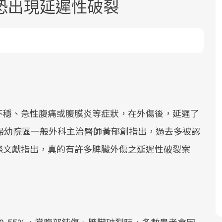
恐出現延遲性破裂
面對超高齡社會的浪潮，台灣正在快速
2025年，就到良醫生活祭體驗「一站式
良醫健康網從「換季的身體變化」出
邁向「健康照護」的新時代。隨著國家
健康新生活」，從講座、體驗到運動，
發，透過醫學觀點與日常感受的對話，
不穩、急性腹痛或腹膜炎等症狀，在外傷後，延遲了
政策如「健康台灣推動委員會」與「長
全面啟動你的健康革命！
建立對亞健康的認知，進而引導實際的
婦幼院區一般外科主治醫師黃郁創指出，過去多被認
照3.0」的推進，「預防醫學」已成全民
改善行動。
際文獻指出，真的有許多脾臟外傷之延遲性破裂案
關注的核心議題。然而，健檢不只是醫
療院所的服務，更是民眾了解自身健康
狀況、啟動健康管理的重要起點。
前往專題
前往專題
前往專題