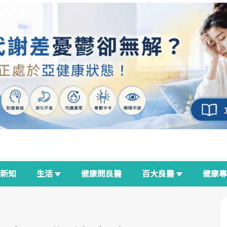
新知
生活
健康問良醫
百大良醫
健康
良醫生活祭
我與健康韌性的距離