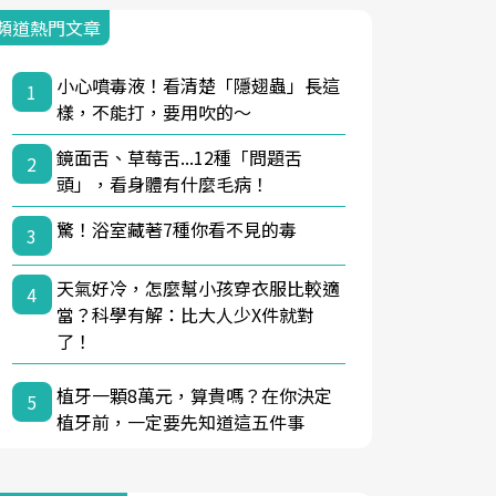
頻道熱門文章
小心噴毒液！看清楚「隱翅蟲」長這
1
樣，不能打，要用吹的～
鏡面舌、草莓舌...12種「問題舌
2
頭」，看身體有什麼毛病！
驚！浴室藏著7種你看不見的毒
3
天氣好冷，怎麼幫小孩穿衣服比較適
4
當？科學有解：比大人少X件就對
了！
植牙一顆8萬元，算貴嗎？在你決定
5
植牙前，一定要先知道這五件事