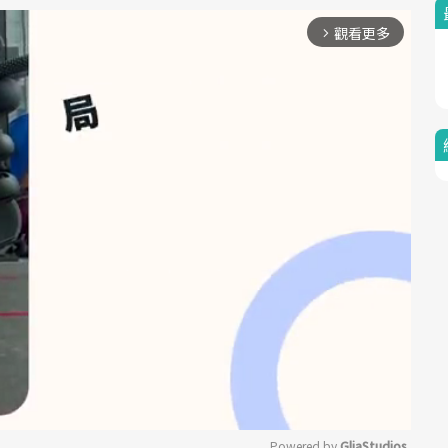
觀看更多
arrow_forward_ios
Powered by 
GliaStudios