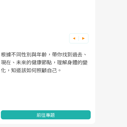
根據不同性別與年齡，帶你找到過去、
因應超高齡
現在、未來的健康節點，理解身體的變
「2025
化，知道該如何照顧自己。
康促進為目
民眾健康的
查、數據分
一起成為台
前往專題