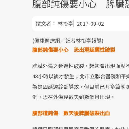
腹部鈍傷要小心 脾臟
撰文者：
林怡亭
2017-09-02
(健康醫療網／記者林怡亭報導)
腹部鈍傷要小心 恐出現延遲性破裂
脾臟外傷之延遲性破裂，起初會出現血壓
48小時以後才發生；北市立聯合醫院和平
為是因延遲診斷導致，但目前已有多篇國
例，恐在外傷後數天到數個月出現。
腹部遭鈍傷 數天後脾臟破裂出血