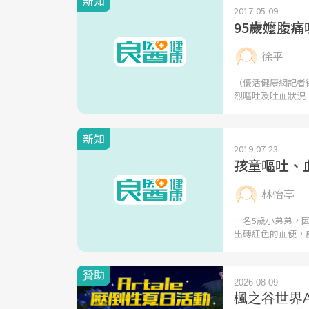
新知
2017-05-09
95歲嬤腹痛
徐平
（優活健康網記者
烈嘔吐及吐血狀況
新知
2019-07-23
孩童嘔吐、
林怡亭
一名5歲小弟弟，
出磚紅色的血便，