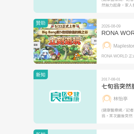
然無力起身，家人
新知
2017-08-01
七旬翁突然
林怡亭
(健康醫療網／記者
翁，某次飯後突然