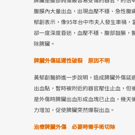
脾臟是腹部鈍傷最容易受傷的器官，約佔4
腹膜內大量出血，出現血壓不穩、急性腹
郁創表示，像95年台中市夫人發生車禍，
卻一度深度昏迷，血壓不穩、腹部鼓脹，
除脾臟。
脾臟外傷延遲性破裂 原因不明
黃郁創醫師進一步說明，造成脾臟外傷延
出血點，暫時被附近的器官壓住止血，但
是外傷時脾臟出血形成血塊已止血，幾天
力增加，促使脾臟突然爆裂出血。
治療脾臟外傷 必要時需手術切除