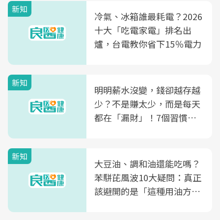
新知
冷氣、冰箱誰最耗電？2026
十大「吃電家電」排名出
爐，台電教你省下15％電力
新知
明明薪水沒變，錢卻越存越
少？不是賺太少，而是每天
都在「漏財」！7個習慣一
次看
新知
大豆油、調和油還能吃嗎？
苯駢芘風波10大疑問：真正
該避開的是「這種用油方
式」