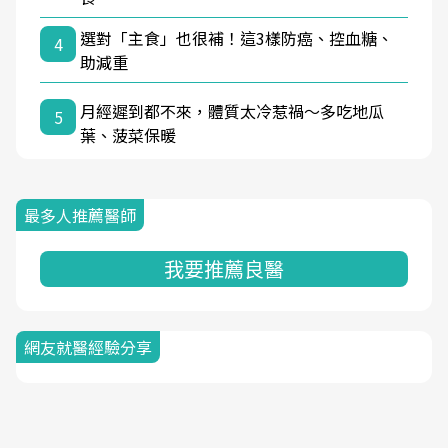
選對「主食」也很補！這3樣防癌、控血糖、
4
助減重
月經遲到都不來，體質太冷惹禍〜多吃地瓜
5
葉、菠菜保暖
最多人推薦醫師
我要推薦良醫
網友就醫經驗分享