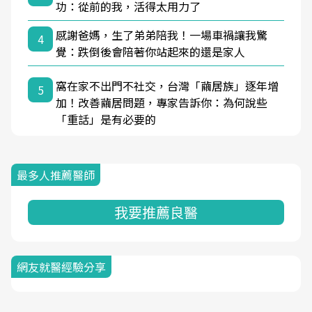
功：從前的我，活得太用力了
感謝爸媽，生了弟弟陪我！一場車禍讓我驚
4
覺：跌倒後會陪著你站起來的還是家人
窩在家不出門不社交，台灣「繭居族」逐年增
5
加！改善繭居問題，專家告訴你：為何說些
「重話」是有必要的
最多人推薦醫師
我要推薦良醫
網友就醫經驗分享