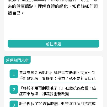
來的健康節點，理解身體的變化，知道該如何照
顧自己。
前往專題
頻道熱門文章
賈靜雯奪金馬影后》歷經事業低潮、喪父…到
1
重新站起來！賈靜雯：盡力了就不要苛責自己
「終於不用再刮腿毛了！」41歲抗癌女模：癌
2
症帶來破壞，卻讓我重新改變
肚子裡長了20幾顆腫瘤...李開復17個月抗癌成
3