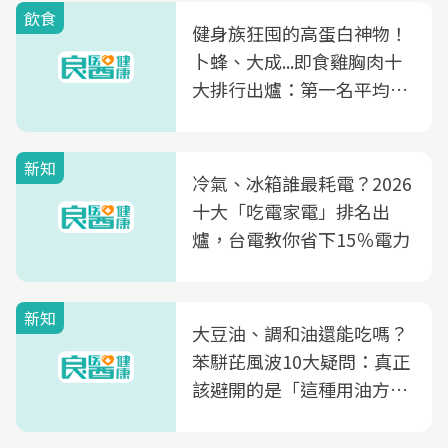
飲食
健身族狂囤的高蛋白神物！
卜蜂、大成...即食雞胸肉十
大排行出爐：第一名平均一
片不到50元
新知
冷氣、冰箱誰最耗電？2026
十大「吃電家電」排名出
爐，台電教你省下15％電力
新知
大豆油、調和油還能吃嗎？
苯駢芘風波10大疑問：真正
該避開的是「這種用油方
式」