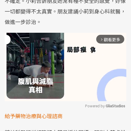
不確定。小莉告訴朋友她常有種不安全的感覺，好像
一切都變得不太真實。朋友建議小莉到身心科就醫，
做進一步診治。
觀看更多
arrow_forward_ios
Powered by 
GliaStudios
給予藥物治療與心理諮商
Mute