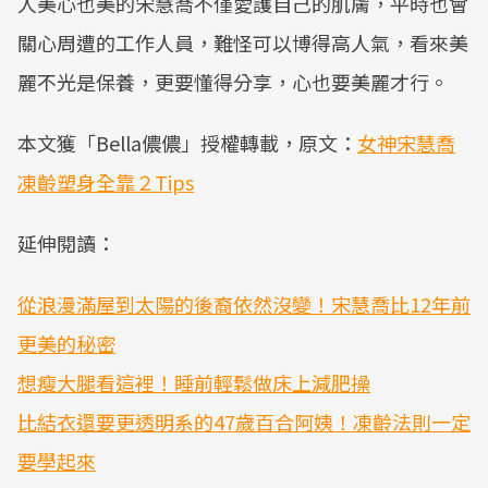
人美心也美的宋慧喬不僅愛護自己的肌膚，平時也會
關心周遭的工作人員，難怪可以博得高人氣，看來美
麗不光是保養，更要懂得分享，心也要美麗才行。
本文獲「Bella儂儂」授權轉載，原文：
女神宋慧喬
凍齡塑身全靠２Tips
延伸閱讀：
從浪漫滿屋到太陽的後裔依然沒變！宋慧喬比12年前
更美的秘密
想瘦大腿看這裡！睡前輕鬆做床上減肥操
比結衣還要更透明系的47歲百合阿姨！凍齡法則一定
要學起來