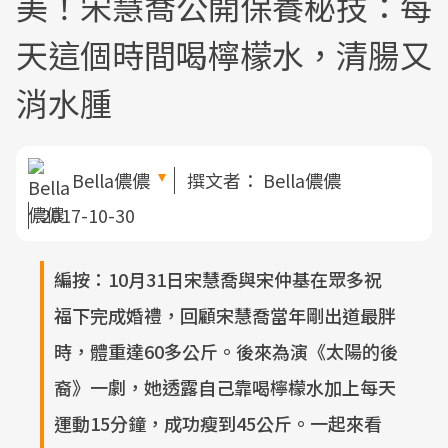
美！宋慧喬公開保養秘技：每
天這個時間喝檸檬水，清腸又
消水腫
Bella儂儂
撰文者：
Bella儂儂
2017-10-30
編按：10月31日宋慧喬與宋仲基在眾多祝
福下完成婚禮，回顧宋慧喬當年剛出道最胖
時，體重達60多公斤。後來為演《太陽的後
裔》一劇，她透露自己靠喝檸檬水加上每天
運動15分鐘，成功瘦到45公斤。一起來看