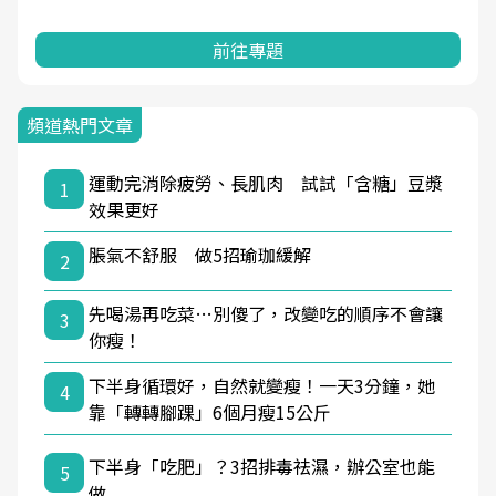
前往專題
頻道熱門文章
運動完消除疲勞、長肌肉 試試「含糖」豆漿
1
效果更好
脹氣不舒服 做5招瑜珈緩解
2
先喝湯再吃菜…別傻了，改變吃的順序不會讓
3
你瘦！
下半身循環好，自然就變瘦！一天3分鐘，她
4
靠「轉轉腳踝」6個月瘦15公斤
下半身「吃肥」？3招排毒祛濕，辦公室也能
5
做