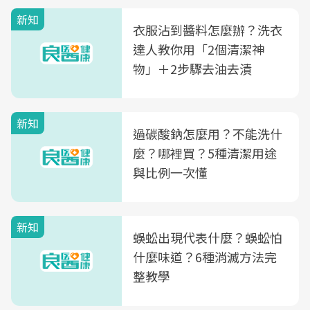
新知
衣服沾到醬料怎麼辦？洗衣
達人教你用「2個清潔神
物」＋2步驟去油去漬
新知
過碳酸鈉怎麼用？不能洗什
麼？哪裡買？5種清潔用途
與比例一次懂
新知
蜈蚣出現代表什麼？蜈蚣怕
什麼味道？6種消滅方法完
整教學