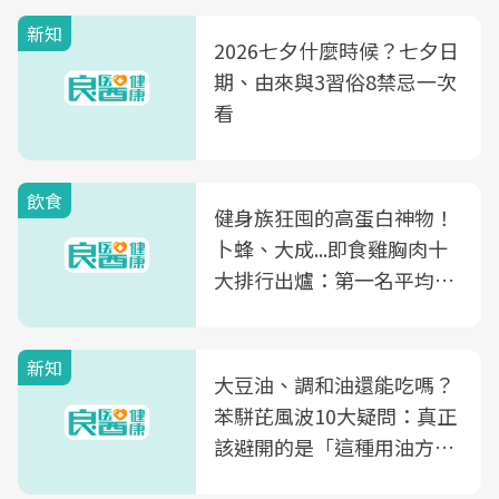
新知
2026七夕什麼時候？七夕日
期、由來與3習俗8禁忌一次
看
飲食
健身族狂囤的高蛋白神物！
卜蜂、大成...即食雞胸肉十
大排行出爐：第一名平均一
片不到50元
新知
大豆油、調和油還能吃嗎？
苯駢芘風波10大疑問：真正
該避開的是「這種用油方
式」