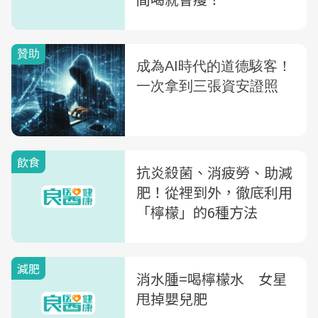
飲食
抗炎殺菌、消疲勞、助減
肥！從裡到外，徹底利用
「檸檬」的6種方法
減肥
消水腫=喝檸檬水 女星
甩掉嬰兒肥