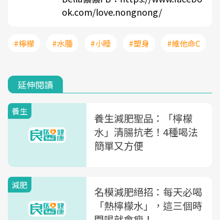
ok.com/love.nongnong/
#檸檬
#水腫
#小睡
#塑身
#維他命C
延伸閱讀
養生
養生減肥聖品：「檸檬
水」清腸抗老！4種喝法
簡單又方便
減肥
名模減肥絕招：每天必喝
「熱檸檬水」，這三個時
間喝就會瘦！