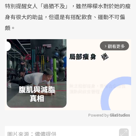
特別提醒女人「過猶不及」，雖然檸檬水對於她的瘦
身有很大的助益，但還是有搭配飲食、運動不可偏
頗。
觀看更多
arrow_forward_ios
Powered by 
GliaStudios
Mute
圖片來源：儂儂提供