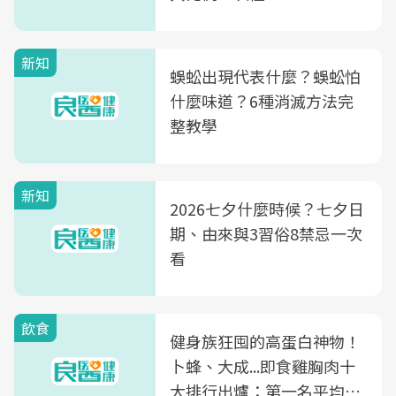
新知
蜈蚣出現代表什麼？蜈蚣怕
什麼味道？6種消滅方法完
整教學
新知
2026七夕什麼時候？七夕日
期、由來與3習俗8禁忌一次
看
飲食
健身族狂囤的高蛋白神物！
卜蜂、大成...即食雞胸肉十
大排行出爐：第一名平均一