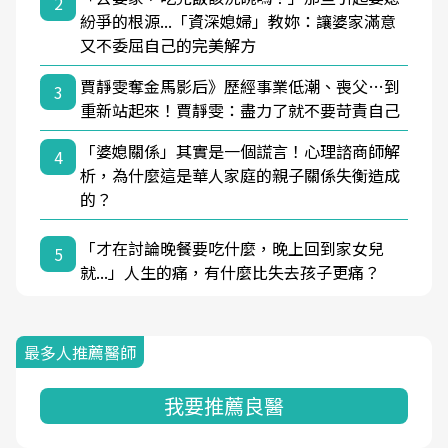
2
紛爭的根源...「資深媳婦」教妳：讓婆家滿意
又不委屈自己的完美解方
賈靜雯奪金馬影后》歷經事業低潮、喪父…到
3
重新站起來！賈靜雯：盡力了就不要苛責自己
「婆媳關係」其實是一個謊言！心理諮商師解
4
析，為什麼這是華人家庭的親子關係失衡造成
的？
「才在討論晚餐要吃什麼，晚上回到家女兒
5
就...」人生的痛，有什麼比失去孩子更痛？
最多人推薦醫師
我要推薦良醫