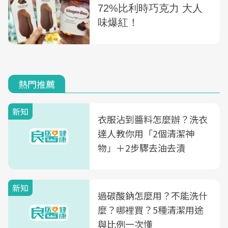
熱門推薦
新知
衣服沾到醬料怎麼辦？洗衣
達人教你用「2個清潔神
物」＋2步驟去油去漬
新知
過碳酸鈉怎麼用？不能洗什
麼？哪裡買？5種清潔用途
與比例一次懂