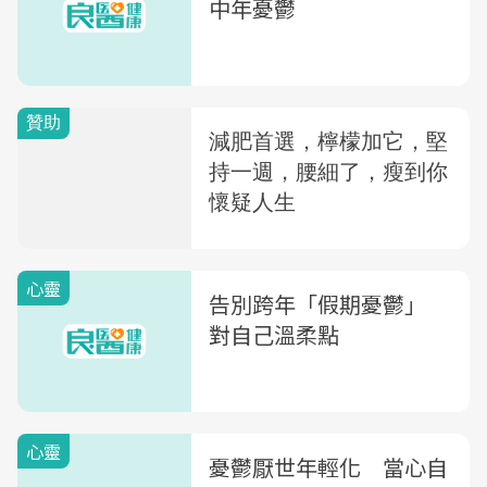
中年憂鬱
心靈
告別跨年「假期憂鬱」
對自己溫柔點
心靈
憂鬱厭世年輕化 當心自