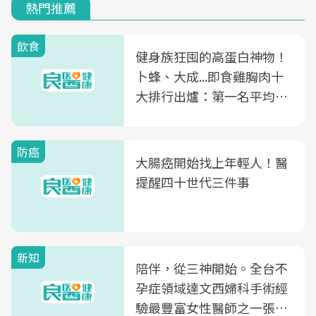
熱門推薦
飲食
健身族狂囤的高蛋白神物！
卜蜂、大成...即食雞胸肉十
大排行出爐：第一名平均一
片不到50元
防癌
大腸癌開始找上年輕人！醫
提醒四十世代三件事
新知
陪伴，從三神開始。全台不
孕症領域達文西婦科手術經
驗最豐富女性醫師之一張永