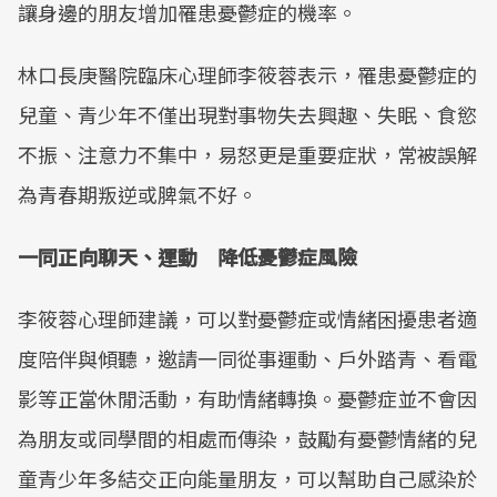
讓身邊的朋友增加罹患憂鬱症的機率。
林口長庚醫院臨床心理師李筱蓉表示，罹患憂鬱症的
兒童、青少年不僅出現對事物失去興趣、失眠、食慾
不振、注意力不集中，易怒更是重要症狀，常被誤解
為青春期叛逆或脾氣不好。
一同正向聊天、運動 降低憂鬱症風險
李筱蓉心理師建議，可以對憂鬱症或情緒困擾患者適
度陪伴與傾聽，邀請一同從事運動、戶外踏青、看電
影等正當休閒活動，有助情緒轉換。憂鬱症並不會因
為朋友或同學間的相處而傳染，鼓勵有憂鬱情緒的兒
童青少年多結交正向能量朋友，可以幫助自己感染於