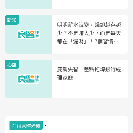
玲領軍，打造全台首創「生
殖銀行概念形象館」，攜手
新知
光田醫院建構360度女性健
明明薪水沒變，錢卻越存越
康照護生態圈
少？不是賺太少，而是每天
都在「漏財」！7個習慣一
次看
心靈
雙親失智 差點拖垮銀行經
理家庭
荷爾蒙時光機