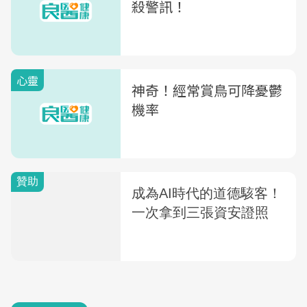
殺警訊！
心靈
神奇！經常賞鳥可降憂鬱
機率