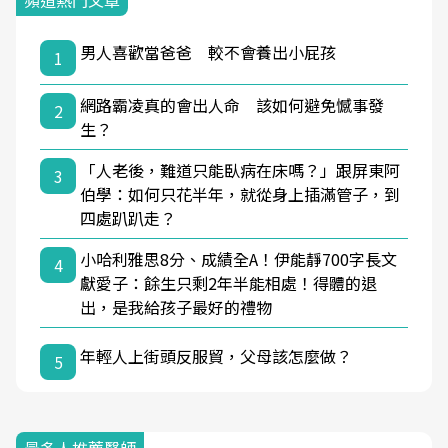
頻道熱門文章
男人喜歡當爸爸 較不會養出小屁孩
1
網路霸凌真的會出人命 該如何避免憾事發
2
生？
「人老後，難道只能臥病在床嗎？」跟屏東阿
3
伯學：如何只花半年，就從身上插滿管子，到
四處趴趴走？
小哈利雅思8分、成績全A！伊能靜700字長文
4
獻愛子：餘生只剩2年半能相處！得體的退
出，是我給孩子最好的禮物
年輕人上街頭反服貿，父母該怎麼做？
5