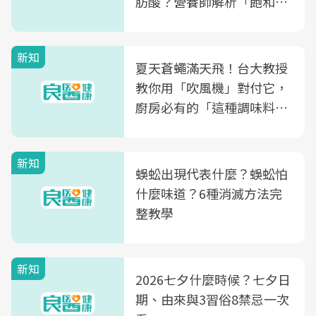
肪酸？營養師解析「飽和脂
肪酸」的優缺點、建議攝取
量
新知
夏天蒼蠅滿天飛！台大教授
教你用「吹風機」對付它，
廚房必有的「這種調味料」
竟是蒼蠅剋星～
新知
蜈蚣出現代表什麼？蜈蚣怕
什麼味道？6種消滅方法完
整教學
新知
2026七夕什麼時候？七夕日
期、由來與3習俗8禁忌一次