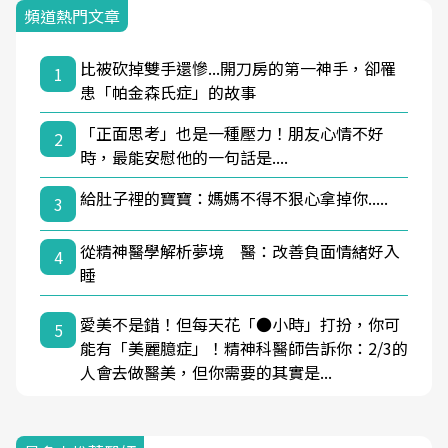
頻道熱門文章
比被砍掉雙手還慘...開刀房的第一神手，卻罹
1
患「帕金森氏症」的故事
「正面思考」也是一種壓力！朋友心情不好
2
時，最能安慰他的一句話是....
給肚子裡的寶寶：媽媽不得不狠心拿掉你.....
3
從精神醫學解析夢境 醫：改善負面情緒好入
4
睡
愛美不是錯！但每天花「●小時」打扮，你可
5
能有「美麗臆症」！精神科醫師告訴你：2/3的
人會去做醫美，但你需要的其實是...